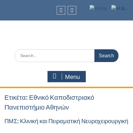
Skip
EN
EL
to
content
facebook
Youtube
Search
for:
Menu
Ετικέτα:
Εθνικό Καποδιστριακό
Πανεπιστήμιο Αθηνών
ΠΜΣ: Κλινική και Πειραματική Νευροχειρουργική