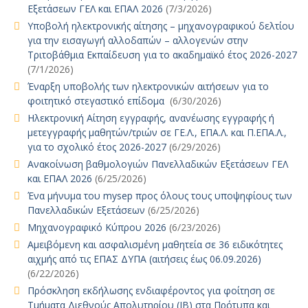
Εξετάσεων ΓΕΛ και ΕΠΑΛ 2026
(7/3/2026)
Υποβολή ηλεκτρονικής αίτησης – μηχανογραφικού δελτίου
για την εισαγωγή αλλοδαπών – αλλογενών στην
Τριτοβάθμια Εκπαίδευση για το ακαδημαϊκό έτος 2026-2027
(7/1/2026)
Έναρξη υποβολής των ηλεκτρονικών αιτήσεων για το
φοιτητικό στεγαστικό επίδομα
(6/30/2026)
Ηλεκτρονική Αίτηση εγγραφής, ανανέωσης εγγραφής ή
μετεγγραφής μαθητών/τριών σε ΓΕ.Λ., ΕΠΑ.Λ. και Π.ΕΠΑ.Λ.,
για το σχολικό έτος 2026-2027
(6/29/2026)
Ανακοίνωση βαθμολογιών Πανελλαδικών Εξετάσεων ΓΕΛ
και ΕΠΑΛ 2026
(6/25/2026)
Ένα μήνυμα του mysep προς όλους τους υποψηφίους των
Πανελλαδικών Εξετάσεων
(6/25/2026)
Μηχανογραφικό Κύπρου 2026
(6/23/2026)
Αμειβόμενη και ασφαλισμένη μαθητεία σε 36 ειδικότητες
αιχμής από τις ΕΠΑΣ ΔΥΠΑ (αιτήσεις έως 06.09.2026)
(6/22/2026)
Πρόσκληση εκδήλωσης ενδιαφέροντος για φοίτηση σε
Τμήματα Διεθνούς Απολυτηρίου (IB) στα Πρότυπα και