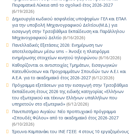
Πειραματικά Λύκεια από το σχολικό έτος 2026-2027
(6/19/2026)
Δημιουργία κωδικού ασφαλείας υποψηφίων ΓΕΛ και ΕΠΑΛ
για την υποβολή Μηχανογραφικού Δελτίου(Μ.Δ.) για
εισαγωγή στην Τριτοβάθμια Εκπαίδευση και Παράλληλου
Μηχανογραφικού Δελτίο
(6/16/2026)
Πανελλαδικές Εξετάσεις 2026: Ενημέρωση των
αποτελεσμάτων μέσω sms – Άνοιξε η πλατφόρμα
ενημέρωσης στοιχείων κινητού τηλεφώνου
(6/16/2026)
Καθορίζονται οι αντιστοιχίες Τμημάτων, Εισαγωγικών
Κατευθύνσεων και Προγραμμάτων Σπουδών των Α.Ε.Ι. και
Α.Ε.Α. για το ακαδημαϊκό έτος 2026-2027
(6/12/2026)
Πρόγραμμα εξετάσεων για την εισαγωγή στην Τριτοβάθμια
Εκπαίδευση έτους 2026 της ειδικής κατηγορίας «Ελλήνων
του εξωτερικού και τέκνων Ελλήνων υπαλλήλων που
υπηρετούν στο εξωτερικό»
(6/12/2026)
Πανεπιστήμιο Αιγαίου: Νέο προπτυχιακό πρόγραμμα
«Σπουδές Φύλου» από το ακαδημαϊκό έτος 2026-2027
(6/10/2026)
Έρευνα-Καμπανάκι του ΙΝΕ ΓΣΕΕ: 4 στους 10 εργαζομένους