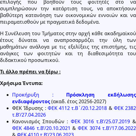
επιλογής που βοηθούν τους φοιτητές στο να
συμπληρώσουν την κατάρτιση τους, να αποκτήσουν
βαθύτερη κατανόηση των οικονομικών εννοιών και να
πειραματισθούν με πραγματικά δεδομένα.
Η Συνέλευση του Τμήματος στην αρχή κάθε ακαδημαϊκού
έτους δύναται να αναπροσαρμόζει την ύλη των
μαθημάτων ανάλογα με τις εξελίξεις της επιστήμης, τις
ανάγκες των φοιτητών και τη διαθεσιμότητα του
διδακτικού προσωπικού.
Τι άλλο πρέπει να ξέρω :
Χρήσιμα Έντυπα:
Προκήρυξη :
Πρόσκληση εκδήλωση
ενδιαφέροντος
(ακαδ. έτος 20256-2027)
ΦΕΚ Ίδρυσης :
ΦΕΚ 4112 τ.Β΄/20.12.2018
&
ΦΕΚ 2382
τ.Β’/27.04.2026
Κανονισμός Σπουδών :
ΦΕΚ 3016 τ.Β’/25.07.2019
ΦΕΚ 4846 τ.Β’/20.10.2021
&
ΦΕΚ 3074 τ.Β’/17.06.202
&
ΦΕΚ 4110 τ.Β’/23.06.2023