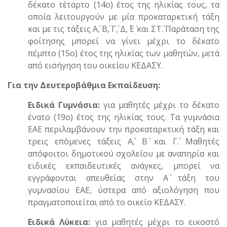
δέκατο τέταρτο (14ο) έτος της ηλικίας τους, τα
οποία λειτουργούν με μία προκαταρκτική τάξη
και με τις τάξεις Α΄, Β΄, Γ΄, Δ,΄ Ε΄ και ΣΤ΄. Παράταση της
φοίτησης μπορεί να γίνει μέχρι το δέκατο
πέμπτο (15ο) έτος της ηλικίας των μαθητών, μετά
από εισήγηση του οικείου ΚΕΔΑΣΥ.
Για την Δευτεροβάθμια Εκπαίδευση:
Ειδικά Γυμνάσια:
για μαθητές μέχρι το δέκατο
ένατο (19ο) έτος της ηλικίας τους. Τα γυμνάσια
ΕΑΕ περιλαμβάνουν την προκαταρκτική τάξη και
τρεις επόμενες τάξεις Α΄, Β΄ και Γ΄. Μαθητές
απόφοιτοι δημοτικού σχολείου με αναπηρία και
ειδικές εκπαιδευτικές ανάγκες, μπορεί να
εγγράφονται απευθείας στην Α΄ τάξη του
γυμνασίου ΕΑΕ, ύστερα από αξιολόγηση που
πραγματοποιείται από το οικείο ΚΕΔΑΣΥ.
Ειδικά Λύκεια:
για μαθητές μέχρι το εικοστό