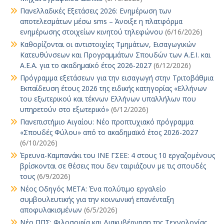
Πανελλαδικές Εξετάσεις 2026: Ενημέρωση των
αποτελεσμάτων μέσω sms – Άνοιξε η πλατφόρμα
ενημέρωσης στοιχείων κινητού τηλεφώνου
(6/16/2026)
Καθορίζονται οι αντιστοιχίες Τμημάτων, Εισαγωγικών
Κατευθύνσεων και Προγραμμάτων Σπουδών των Α.Ε.Ι. και
Α.Ε.Α. για το ακαδημαϊκό έτος 2026-2027
(6/12/2026)
Πρόγραμμα εξετάσεων για την εισαγωγή στην Τριτοβάθμια
Εκπαίδευση έτους 2026 της ειδικής κατηγορίας «Ελλήνων
του εξωτερικού και τέκνων Ελλήνων υπαλλήλων που
υπηρετούν στο εξωτερικό»
(6/12/2026)
Πανεπιστήμιο Αιγαίου: Νέο προπτυχιακό πρόγραμμα
«Σπουδές Φύλου» από το ακαδημαϊκό έτος 2026-2027
(6/10/2026)
Έρευνα-Καμπανάκι του ΙΝΕ ΓΣΕΕ: 4 στους 10 εργαζομένους
βρίσκονται σε θέσεις που δεν ταιριάζουν με τις σπουδές
τους
(6/9/2026)
Νέος Οδηγός ΜΕΤΑ: Ένα πολύτιμο εργαλείο
συμβουλευτικής για την κοινωνική επανένταξη
αποφυλακισμένων
(6/5/2026)
Νέο ΠΠΣ: Φιλοσοφία και Διακυβέρνηση της Τεχνολογίας