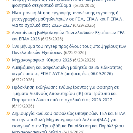
φοιτητικό στεγαστικό επίδομα
(6/30/2026)
Ηλεκτρονική Αίτηση εγγραφής, ανανέωσης εγγραφής ή
μετεγγραφής μαθητών/τριών σε ΓΕ.Λ., ΕΠΑ.Λ. και Π.ΕΠΑ.Λ.,
για το σχολικό έτος 2026-2027
(6/29/2026)
Ανακοίνωση βαθμολογιών Πανελλαδικών Εξετάσεων ΓΕΛ
και ΕΠΑΛ 2026
(6/25/2026)
Ένα μήνυμα του mysep προς όλους τους υποψηφίους των
Πανελλαδικών Εξετάσεων
(6/25/2026)
Μηχανογραφικό Κύπρου 2026
(6/23/2026)
Αμειβόμενη και ασφαλισμένη μαθητεία σε 36 ειδικότητες
αιχμής από τις ΕΠΑΣ ΔΥΠΑ (αιτήσεις έως 06.09.2026)
(6/22/2026)
Πρόσκληση εκδήλωσης ενδιαφέροντος για φοίτηση σε
Τμήματα Διεθνούς Απολυτηρίου (IB) στα Πρότυπα και
Πειραματικά Λύκεια από το σχολικό έτος 2026-2027
(6/19/2026)
Δημιουργία κωδικού ασφαλείας υποψηφίων ΓΕΛ και ΕΠΑΛ
για την υποβολή Μηχανογραφικού Δελτίου(Μ.Δ.) για
εισαγωγή στην Τριτοβάθμια Εκπαίδευση και Παράλληλου
Μηχανογραφικού Δελτίο
(6/16/2026)