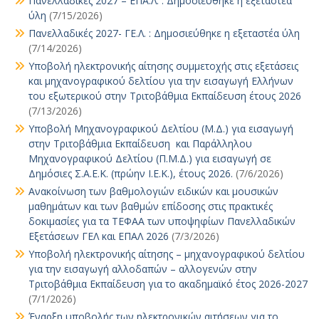
Πανελλαδικές 2027 – ΕΠΑ.Λ. : Δημοσιεύθηκε η εξεταστέα
ύλη
(7/15/2026)
Πανελλαδικές 2027- ΓΕ.Λ. : Δημοσιεύθηκε η εξεταστέα ύλη
(7/14/2026)
Υποβολή ηλεκτρονικής αίτησης συμμετοχής στις εξετάσεις
και μηχανογραφικού δελτίου για την εισαγωγή Ελλήνων
του εξωτερικού στην Τριτοβάθμια Εκπαίδευση έτους 2026
(7/13/2026)
Υποβολή Μηχανογραφικού Δελτίου (Μ.Δ.) για εισαγωγή
στην Τριτοβάθμια Εκπαίδευση και Παράλληλου
Μηχανογραφικού Δελτίου (Π.Μ.Δ.) για εισαγωγή σε
Δημόσιες Σ.Α.Ε.Κ. (πρώην Ι.Ε.Κ.), έτους 2026.
(7/6/2026)
Ανακοίνωση των βαθμολογιών ειδικών και μουσικών
μαθημάτων και των βαθμών επίδοσης στις πρακτικές
δοκιμασίες για τα ΤΕΦΑΑ των υποψηφίων Πανελλαδικών
Εξετάσεων ΓΕΛ και ΕΠΑΛ 2026
(7/3/2026)
Υποβολή ηλεκτρονικής αίτησης – μηχανογραφικού δελτίου
για την εισαγωγή αλλοδαπών – αλλογενών στην
Τριτοβάθμια Εκπαίδευση για το ακαδημαϊκό έτος 2026-2027
(7/1/2026)
Έναρξη υποβολής των ηλεκτρονικών αιτήσεων για το