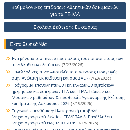
o
A
Li
n
e
dI
l
d
bl
e
α
Πλοήγηση
Βαθμολογικές επιδόσεις Αθλητικών δοκιμασιών
o
p
n
g
n
o
r
st
σ
άρθρων
για τα ΤΕΦΑΑ
k
p
k
er
n
τε
Σχολεία Δεύτερης Ευκαιρίας
ίτ
ε
Εκπαιδευτικά Νέα
Ένα μήνυμα του mysep προς όλους τους υποψηφίους των
πανελλαδικών εξετάσεων
(7/23/2026)
Πανελλαδικές 2026: Αποτελέσματα & Βάσεις Εισαγωγής
στην Ανώτατη Εκπαίδευση και στις ΣΑΕΚ
(7/23/2026)
Πρόγραμμα επαναληπτικών Πανελλαδικών εξετάσεων
ημερησίων και εσπερινών ΓΕΛ και ΕΠΑΛ, Ειδικών και
Μουσικών μαθημάτων & προθεσμία Υγειονομικής Εξέτασης
και Πρακτικής Δοκιμασίας 2026
(7/19/2026)
Ευγενική υπενθύμιση: Ηλεκτρονική υποβολή
Μηχανογραφικού Δελτίου ΓΕΛ/ΕΠΑΛ & Παράλληλου
Μηχανογραφικού έως 16.07.2026
(7/15/2026)