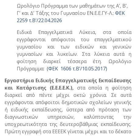
Ωρολόγιο Πρόγραμμα των μαθημάτων της Α’, Β’,
Γ’ και Δ’ Τάξης του Γυμνασίου ΕΝ.Ε.Ε.ΓΥ-Λ.:
ΦΕΚ
2259 τ.Β’/22.04.2026
Ειδικά Επαγγελματικά Λύκεια, στα οποία
εγγράφονται απόφοιτοι του επαγγελματικού
γυμνασίου και των ειδικών και γενικών
γυμνασίων και λυκείων. Στα λύκεια αυτά η
φοίτηση διαρκεί τέσσερα έτη. Ωρολόγιο
Πρόγραμμα:
(
ΦΕΚ 1606 τ.Β’/10.05.2017
)
Εργαστήρια Ειδικής Επαγγελματικής Εκπαίδευσης
και Κατάρτισης (Ε.Ε.Ε.Ε.Κ.),
στα οποία η φοίτηση
διαρκεί από πέντε μέχρι οκτώ χρόνια. Σε αυτά
εγγράφονται απόφοιτοι δημοτικών σχολείων γενικής
ή ειδικής εκπαίδευσης, ύστερα από πρόταση των
διαγνωστικών υπηρεσιών, καλύπτοντας την
υποχρεωτικότητα της δευτεροβάθμιας εκπαίδευσης.
Πρώτη εγγραφή στα ΕΕΕΕΚ γίνεται μέχρι και το δέκατο