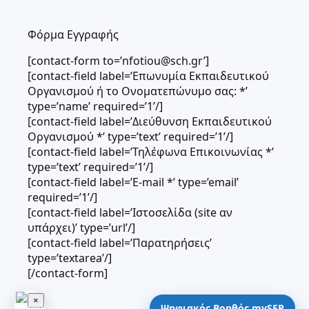
Φόρμα Εγγραφής
[contact-form to=’nfotiou@sch.gr’]
[contact-field label=’Επωνυμία Εκπαιδευτικού
Οργανισμού ή το Ονοματεπώνυμο σας: *’
type=’name’ required=’1’/]
[contact-field label=’Διεύθυνση Εκπαιδευτικού
Οργανισμού *’ type=’text’ required=’1’/]
[contact-field label=’Τηλέφωνα Επικοινωνίας *’
type=’text’ required=’1’/]
[contact-field label=’E-mail *’ type=’email’
required=’1’/]
[contact-field label=’Ιστοσελίδα (site αν
υπάρχει)’ type=’url’/]
[contact-field label=’Παρατηρήσεις’
type=’textarea’/]
[/contact-form]
×
Ψηφιακός Βοηθός mySEP