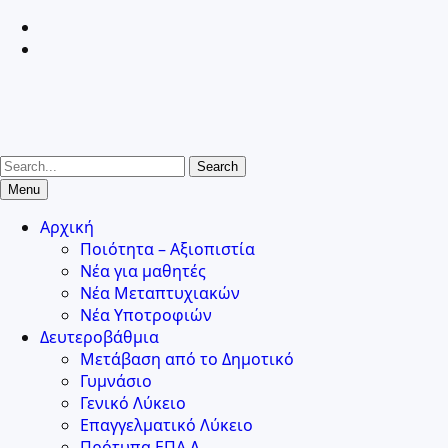
Skip
facebook
to
Youtube
content
Search
for:
Menu
Αρχική
Ποιότητα – Αξιοπιστία
Νέα για μαθητές
Νέα Μεταπτυχιακών
Νέα Υποτροφιών
Δευτεροβάθμια
Μετάβαση από το Δημοτικό
Γυμνάσιο
Γενικό Λύκειο
Επαγγελματικό Λύκειο
Πρότυπα ΕΠΑ.Λ.