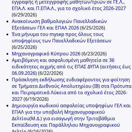
εγγραφής ή μετεγγραφής μαθητών/τριών σε ΓΕ.Λ.,
ΕΠΑ.Λ. και Π.ΕΠΑ.Λ., για το σχολικό έτος 2026-2027
(6/29/2026)
Ανακοίνωση βαθμολογιών Πανελλαδικών
Εξετάσεων ΓΕΛ και ΕΠΑΛ 2026
(6/25/2026)
Ένα μήνυμα του mysep προς όλους τους
υποψηφίους των Πανελλαδικών Εξετάσεων
(6/25/2026)
Μηχανογραφικό Κύπρου 2026
(6/23/2026)
Αμειβόμενη και ασφαλισμένη μαθητεία σε 36
ειδικότητες αιχμής από τις ΕΠΑΣ ΔΥΠΑ (αιτήσεις έως
06.09.2026)
(6/22/2026)
Πρόσκληση εκδήλωσης ενδιαφέροντος για φοίτηση
σε Τμήματα Διεθνούς Απολυτηρίου (IB) στα Πρότυπα
και Πειραματικά Λύκεια από το σχολικό έτος 2026-
2027
(6/19/2026)
Δημιουργία κωδικού ασφαλείας υποψηφίων ΓΕΛ και
ΕΠΑΛ για την υποβολή Μηχανογραφικού
Δελτίου(Μ.Δ.) για εισαγωγή στην Τριτοβάθμια
Εκπαίδευση και Παράλληλου Μηχανογραφικού
Δελτίο
(6/16/2026)