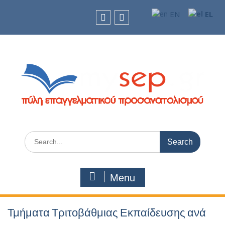
Skip
EN
EL
to
content
facebook
Youtube
Search
for:
Menu
Τμήματα Τριτοβάθμιας Εκπαίδευσης ανά