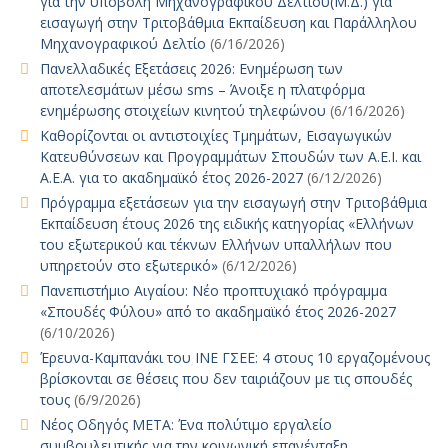
για την υποβολή Μηχανογραφικού Δελτίου(Μ.Δ.) για
εισαγωγή στην Τριτοβάθμια Εκπαίδευση και Παράλληλου
Μηχανογραφικού Δελτίο
(6/16/2026)
Πανελλαδικές Εξετάσεις 2026: Ενημέρωση των
αποτελεσμάτων μέσω sms – Άνοιξε η πλατφόρμα
ενημέρωσης στοιχείων κινητού τηλεφώνου
(6/16/2026)
Καθορίζονται οι αντιστοιχίες Τμημάτων, Εισαγωγικών
Κατευθύνσεων και Προγραμμάτων Σπουδών των Α.Ε.Ι. και
Α.Ε.Α. για το ακαδημαϊκό έτος 2026-2027
(6/12/2026)
Πρόγραμμα εξετάσεων για την εισαγωγή στην Τριτοβάθμια
Εκπαίδευση έτους 2026 της ειδικής κατηγορίας «Ελλήνων
του εξωτερικού και τέκνων Ελλήνων υπαλλήλων που
υπηρετούν στο εξωτερικό»
(6/12/2026)
Πανεπιστήμιο Αιγαίου: Νέο προπτυχιακό πρόγραμμα
«Σπουδές Φύλου» από το ακαδημαϊκό έτος 2026-2027
(6/10/2026)
Έρευνα-Καμπανάκι του ΙΝΕ ΓΣΕΕ: 4 στους 10 εργαζομένους
βρίσκονται σε θέσεις που δεν ταιριάζουν με τις σπουδές
τους
(6/9/2026)
Νέος Οδηγός ΜΕΤΑ: Ένα πολύτιμο εργαλείο
συμβουλευτικής για την κοινωνική επανένταξη