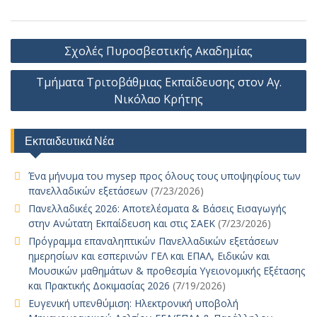
b
s
l
y
e
er
p
e
ai
to
m
er
ρ
o
A
Li
n
e
dI
l
d
bl
e
α
Πλοήγηση
Σχολές Πυροσβεστικής Ακαδημίας
o
p
n
g
n
o
r
st
σ
άρθρων
k
p
k
er
Τμήματα Τριτοβάθμιας Εκπαίδευσης στον Αγ.
n
τε
Νικόλαο Κρήτης
ίτ
ε
Εκπαιδευτικά Νέα
Ένα μήνυμα του mysep προς όλους τους υποψηφίους των
πανελλαδικών εξετάσεων
(7/23/2026)
Πανελλαδικές 2026: Αποτελέσματα & Βάσεις Εισαγωγής
στην Ανώτατη Εκπαίδευση και στις ΣΑΕΚ
(7/23/2026)
Πρόγραμμα επαναληπτικών Πανελλαδικών εξετάσεων
ημερησίων και εσπερινών ΓΕΛ και ΕΠΑΛ, Ειδικών και
Μουσικών μαθημάτων & προθεσμία Υγειονομικής Εξέτασης
και Πρακτικής Δοκιμασίας 2026
(7/19/2026)
Ευγενική υπενθύμιση: Ηλεκτρονική υποβολή