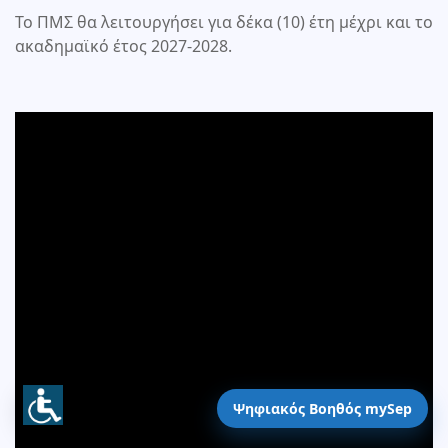
Το ΠΜΣ θα λειτουργήσει για δέκα (10) έτη μέχρι και το
ακαδημαϊκό έτος 2027-2028.
Ψηφιακός Βοηθός mySep