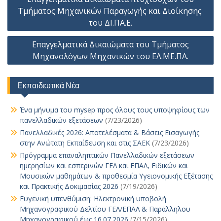
o
p
n
g
n
o
r
st
σ
άρθρων
Τμήματος Μηχανικών Παραγωγής και Διοίκησης
k
p
k
er
n
τε
του ΔΙ.ΠΑ.Ε.
ίτ
Επαγγελματικά Δικαιώματα του Τμήματος
ε
Μηχανολόγων Μηχανικών του ΕΛ.ΜΕ.ΠΑ.
Εκπαιδευτικά Νέα
Ένα μήνυμα του mysep προς όλους τους υποψηφίους των
πανελλαδικών εξετάσεων
(7/23/2026)
Πανελλαδικές 2026: Αποτελέσματα & Βάσεις Εισαγωγής
στην Ανώτατη Εκπαίδευση και στις ΣΑΕΚ
(7/23/2026)
Πρόγραμμα επαναληπτικών Πανελλαδικών εξετάσεων
ημερησίων και εσπερινών ΓΕΛ και ΕΠΑΛ, Ειδικών και
Μουσικών μαθημάτων & προθεσμία Υγειονομικής Εξέτασης
και Πρακτικής Δοκιμασίας 2026
(7/19/2026)
Ευγενική υπενθύμιση: Ηλεκτρονική υποβολή
Μηχανογραφικού Δελτίου ΓΕΛ/ΕΠΑΛ & Παράλληλου
Μηχανογραφικού έως 16.07.2026
(7/15/2026)