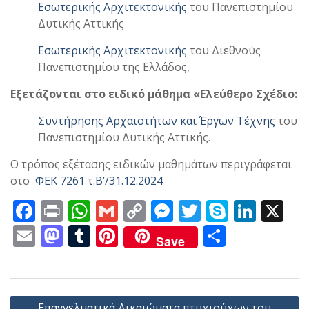
Εσωτερικής Αρχιτεκτονικής
του Πανεπιστημίου
Δυτικής Αττικής
Εσωτερικής Αρχιτεκτονικής
του Διεθνούς
Πανεπιστημίου της Ελλάδος,
Εξετάζονται στο ειδικό μάθημα «Ελεύθερο Σχέδιο:
Συντήρησης Αρχαιοτήτων και Έργων Τέχνης
του
Πανεπιστημίου Δυτικής Αττικής.
.
Ο τρόπος εξέτασης ειδικών μαθημάτων περιγράφεται
στο
ΦΕΚ 7261 τ.Β’/31.12.2024
F
Pr
W
G
C
M
T
S
Li
X
ac
in
h
m
o
e
w
k
n
E
M
T
Pi
Μ
Save
e
t
at
ai
p
ss
itt
y
k
m
as
u
nt
οι
b
s
l
y
e
er
p
e
ai
to
m
er
ρ
o
A
Li
n
e
dI
l
d
bl
e
α
Πλοήγηση
Επαγγελματικά Δικαιώματα πτυχιούχων του