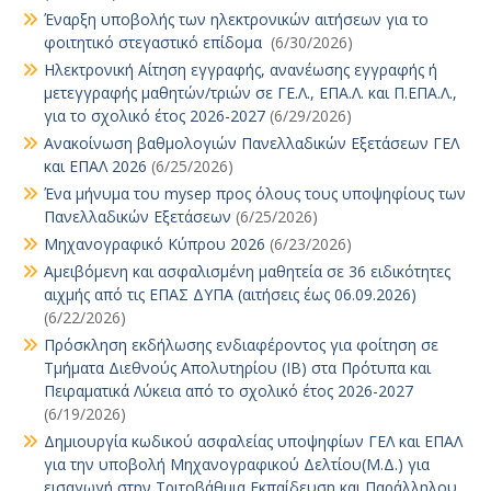
Έναρξη υποβολής των ηλεκτρονικών αιτήσεων για το
φοιτητικό στεγαστικό επίδομα
(6/30/2026)
Ηλεκτρονική Αίτηση εγγραφής, ανανέωσης εγγραφής ή
μετεγγραφής μαθητών/τριών σε ΓΕ.Λ., ΕΠΑ.Λ. και Π.ΕΠΑ.Λ.,
για το σχολικό έτος 2026-2027
(6/29/2026)
Ανακοίνωση βαθμολογιών Πανελλαδικών Εξετάσεων ΓΕΛ
και ΕΠΑΛ 2026
(6/25/2026)
Ένα μήνυμα του mysep προς όλους τους υποψηφίους των
Πανελλαδικών Εξετάσεων
(6/25/2026)
Μηχανογραφικό Κύπρου 2026
(6/23/2026)
Αμειβόμενη και ασφαλισμένη μαθητεία σε 36 ειδικότητες
αιχμής από τις ΕΠΑΣ ΔΥΠΑ (αιτήσεις έως 06.09.2026)
(6/22/2026)
Πρόσκληση εκδήλωσης ενδιαφέροντος για φοίτηση σε
Τμήματα Διεθνούς Απολυτηρίου (IB) στα Πρότυπα και
Πειραματικά Λύκεια από το σχολικό έτος 2026-2027
(6/19/2026)
Δημιουργία κωδικού ασφαλείας υποψηφίων ΓΕΛ και ΕΠΑΛ
για την υποβολή Μηχανογραφικού Δελτίου(Μ.Δ.) για
εισαγωγή στην Τριτοβάθμια Εκπαίδευση και Παράλληλου