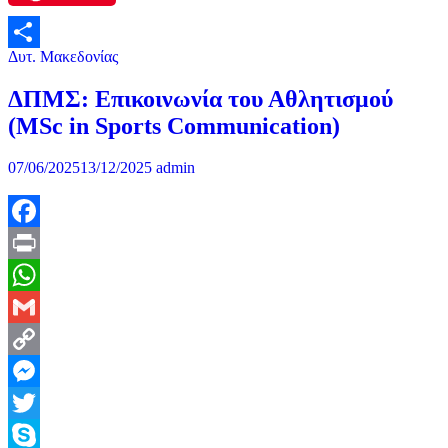
Δυτ. Μακεδονίας
Μοιραστείτε
ΔΠΜΣ: Επικοινωνία του Αθλητισμού
(MSc in Sports Communication)
07/06/2025
13/12/2025
admin
Facebook
Print
WhatsApp
Gmail
Copy
Link
Messenger
Twitter