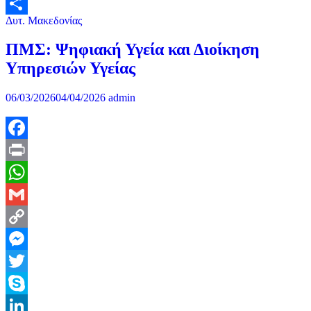
Δυτ. Μακεδονίας
Μοιραστείτε
ΠΜΣ: Ψηφιακή Υγεία και Διοίκηση
Υπηρεσιών Υγείας
06/03/2026
04/04/2026
admin
Facebook
Print
WhatsApp
Gmail
Copy
Link
Messenger
Twitter
Skype