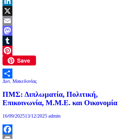
Skype
LinkedIn
X
Email
Mastodon
Tumblr
Save
Pinterest
Δυτ. Μακεδονίας
Μοιραστείτε
ΠΜΣ: Διπλωματία, Πολιτική,
Επικοινωνία, Μ.Μ.Ε. και Οικονομία
16/09/2025
13/12/2025
admin