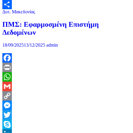
Δυτ. Μακεδονίας
Μοιραστείτε
ΠΜΣ: Εφαρμοσμένη Επιστήμη
Δεδομένων
18/09/2025
13/12/2025
admin
Facebook
Print
WhatsApp
Gmail
Copy
Link
Messenger
Twitter