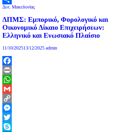
Δυτ. Μακεδονίας
Μοιραστείτε
ΔΠΜΣ: Εμπορικό, Φορολογικό και
Οικονομικό Δίκαιο Επιχειρήσεων:
Ελληνικό και Ενωσιακό Πλαίσιο
11/10/2025
13/12/2025
admin
Facebook
Print
WhatsApp
Gmail
Copy
Link
Messenger
Twitter