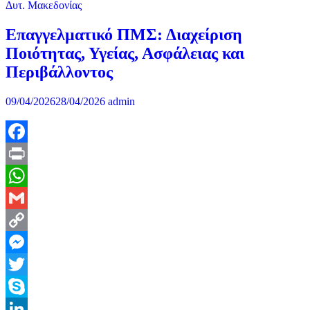
Δυτ. Μακεδονίας
Μοιραστείτε
Επαγγελματικό ΠΜΣ: Διαχείριση
Ποιότητας, Υγείας, Ασφάλειας και
Περιβάλλοντος
09/04/2026
28/04/2026
admin
Facebook
Print
WhatsApp
Gmail
Copy
Link
Messenger
Twitter
Skype