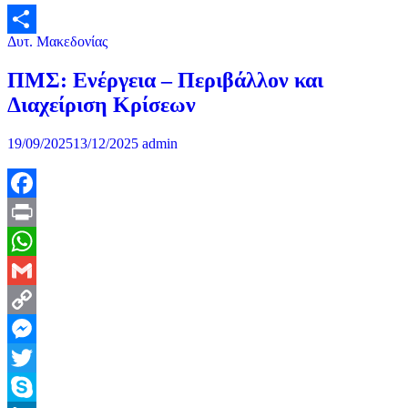
Δυτ. Μακεδονίας
Μοιραστείτε
ΠΜΣ: Ενέργεια – Περιβάλλον και
Διαχείριση Κρίσεων
19/09/2025
13/12/2025
admin
Facebook
Print
WhatsApp
Gmail
Copy
Link
Messenger
Twitter