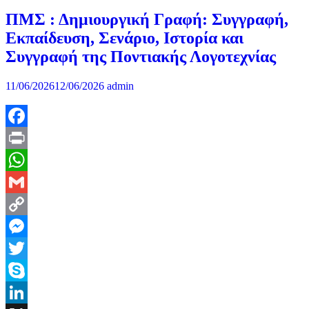
ΠΜΣ : Δημιουργική Γραφή: Συγγραφή,
Εκπαίδευση, Σενάριο, Ιστορία και
Συγγραφή της Ποντιακής Λογοτεχνίας
11/06/2026
12/06/2026
admin
Facebook
Print
WhatsApp
Gmail
Copy
Link
Messenger
Twitter
Skype