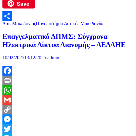
Save
Pinterest
Δυτ. Μακεδονίας
Πανεπιστήμιο Δυτικής Μακεδονίας
Μοιραστείτε
Επαγγελματικό ΔΠΜΣ: Σύγχρονα
Ηλεκτρικά Δίκτυα Διανομής – ΔΕΔΔΗΕ
10/02/2025
13/12/2025
admin
Facebook
Print
WhatsApp
Gmail
Copy
Link
Messenger