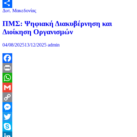
Δυτ. Μακεδονίας
Μοιραστείτε
ΠΜΣ: Ψηφιακή Διακυβέρνηση και
Διοίκηση Οργανισμών
04/08/2025
13/12/2025
admin
Facebook
Print
WhatsApp
Gmail
Copy
Link
Messenger
Twitter
Skype