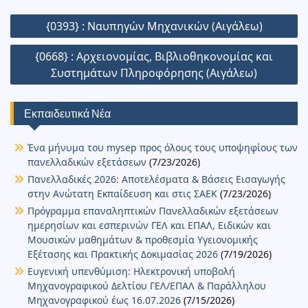
b
A
Li
n
e
dI
l
o
bl
e
α
Πλοήγηση
{0393} : Ναυπηγών Μηχανικών (Αιγάλεω)
o
p
n
g
n
d
r
st
σ
άρθρων
o
p
k
er
{0668} : Αρχειονομίας, Βιβλιοθηκονομίας και
o
τε
Συστημάτων Πληροφόρησης (Αιγάλεω)
k
n
ίτ
ε
Εκπαιδευτικά Νέα
Ένα μήνυμα του mysep προς όλους τους υποψηφίους των
πανελλαδικών εξετάσεων
(7/23/2026)
Πανελλαδικές 2026: Αποτελέσματα & Βάσεις Εισαγωγής
στην Ανώτατη Εκπαίδευση και στις ΣΑΕΚ
(7/23/2026)
Πρόγραμμα επαναληπτικών Πανελλαδικών εξετάσεων
ημερησίων και εσπερινών ΓΕΛ και ΕΠΑΛ, Ειδικών και
Μουσικών μαθημάτων & προθεσμία Υγειονομικής
Εξέτασης και Πρακτικής Δοκιμασίας 2026
(7/19/2026)
Ευγενική υπενθύμιση: Ηλεκτρονική υποβολή
Μηχανογραφικού Δελτίου ΓΕΛ/ΕΠΑΛ & Παράλληλου
Μηχανογραφικού έως 16.07.2026
(7/15/2026)