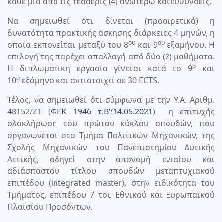
κάθε μία από τις τέσσερις (4) ανωτέρω κατευθύνσεις.
Να σημειωθεί ότι δίνεται (προαιρετικά) η
δυνατότητα πρακτικής άσκησης διάρκειας 4 μηνών, η
ου
ου
οποία εκπονείται μεταξύ του 8
και 9
εξαμήνου. Η
επιλογή της παρέχει απαλλαγή από δύο (2) μαθήματα.
ο
Η διπλωματική εργασία γίνεται κατά το 9
και
ο
10
εξάμηνο και αντιστοιχεί σε 30 ECTS.
Τέλος, να σημειωθεί ότι σύμφωνα με την Υ.Α. Αριθμ.
48152/Ζ1 (
ΦΕΚ 1946 τ.Β’/14.05.2021
) η επιτυχής
ολοκλήρωση του πρώτου κύκλου σπουδών, που
οργανώνεται στο Τμήμα Πολιτικών Μηχανικών, της
Σχολής Μηχανικών του Πανεπιστημίου Δυτικής
Αττικής, οδηγεί στην απονομή ενιαίου και
αδιάσπαστου τίτλου σπουδών μεταπτυχιακού
επιπέδου (integrated master), στην ειδικότητα του
Τμήματος, επιπέδου 7 του Εθνικού και Ευρωπαϊκού
Πλαισίου Προσόντων.