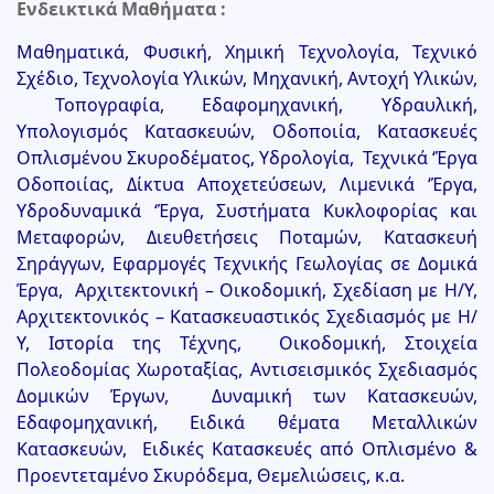
Ενδεικτικά Μαθήματα :
Μαθηματικά, Φυσική, Χημική Τεχνολογία, Τεχνικό
Σχέδιο, Τεχνολογία Υλικών, Μηχανική, Αντοχή Υλικών,
Τοπογραφία, Εδαφομηχανική, Υδραυλική,
Υπολογισμός Κατασκευών, Οδοποιία, Κατασκευές
Οπλισμένου Σκυροδέματος, Υδρολογία, Τεχνικά ‘Έργα
Οδοποιίας, Δίκτυα Αποχετεύσεων, Λιμενικά ‘Έργα,
Υδροδυναμικά ‘Έργα, Συστήματα Κυκλοφορίας και
Μεταφορών, Διευθετήσεις Ποταμών, Κατασκευή
Σηράγγων,
Εφαρμογές Τεχνικής Γεωλογίας σε Δομικά
Έργα, Αρχιτεκτονική – Οικοδομική, Σχεδίαση με Η/Υ,
Αρχιτεκτονικός – Κατασκευαστικός Σχεδιασμός με Η/
Υ, Ιστορία της Τέχνης, Οικοδομική, Στοιχεία
Πολεοδομίας Χωροταξίας, Αντισεισμικός Σχεδιασμός
Δομικών Έργων, Δυναμική των Κατασκευών,
Εδαφομηχανική, Ειδικά θέματα Μεταλλικών
Κατασκευών, Ειδικές Κατασκευές από Οπλισμένο &
Προεντεταμένο Σκυρόδεμα, Θεμελιώσεις, κ.α.