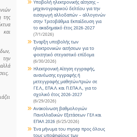
Υποβολή ηλεκτρονικής αίτησης –
μηχανογραφικού δελτίου για την
ωνιών
εισαγωγή αλλοδαπών – αλλογενών
η της
στην Τριτοβάθμια Εκπαίδευση για
κτυα
το ακαδημαϊκό έτος 2026-2027
 και
(7/1/2026)
Έναρξη υποβολής των
ηλεκτρονικών αιτήσεων για το
άδων,
φοιτητικό στεγαστικό επίδομα
ί την
(6/30/2026)
 αλλά
Ηλεκτρονική Αίτηση εγγραφής,
εις.
ανανέωσης εγγραφής ή
μετεγγραφής μαθητών/τριών σε
ΓΕ.Λ., ΕΠΑ.Λ. και Π.ΕΠΑ.Λ., για το
σχολικό έτος 2026-2027
ιάζει
(6/29/2026)
Ανακοίνωση βαθμολογιών
Πανελλαδικών Εξετάσεων ΓΕΛ και
ΕΠΑΛ 2026
(6/25/2026)
Ένα μήνυμα του mysep προς όλους
τους υποψηφίους των