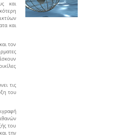
υς και
ικότερη
ικτύων
ατα και
και τον
ρματες
ρίσκουν
ικίλες
νει τις
υξη του
ριγραφή
ιθανών
ξής του
και την