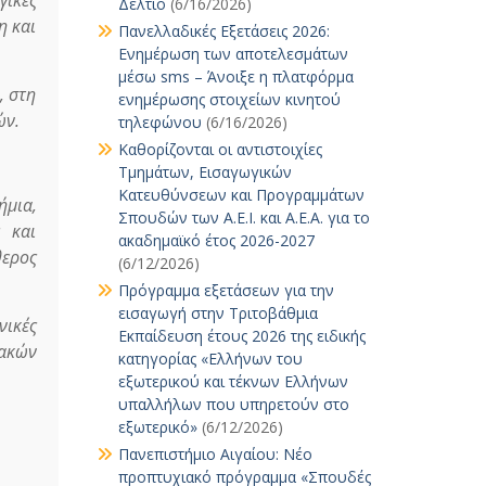
Δελτίο
(6/16/2026)
η και
Πανελλαδικές Εξετάσεις 2026:
Ενημέρωση των αποτελεσμάτων
μέσω sms – Άνοιξε η πλατφόρμα
, στη
ενημέρωσης στοιχείων κινητού
ών.
τηλεφώνου
(6/16/2026)
Καθορίζονται οι αντιστοιχίες
Τμημάτων, Εισαγωγικών
Κατευθύνσεων και Προγραμμάτων
ήμια,
Σπουδών των Α.Ε.Ι. και Α.Ε.Α. για το
ς και
ακαδημαϊκό έτος 2026-2027
θερος
(6/12/2026)
Πρόγραμμα εξετάσεων για την
εισαγωγή στην Τριτοβάθμια
νικές
Εκπαίδευση έτους 2026 της ειδικής
ιακών
κατηγορίας «Ελλήνων του
εξωτερικού και τέκνων Ελλήνων
υπαλλήλων που υπηρετούν στο
εξωτερικό»
(6/12/2026)
Πανεπιστήμιο Αιγαίου: Νέο
προπτυχιακό πρόγραμμα «Σπουδές