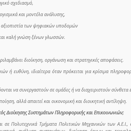
γικό σχεδιασμό,
ογισμικά και μοντέλα ανάλυσης,
ην αξιοπιστία των ψηφιακών υποδομών
 και καλή γνώση ξένων γλωσσών.
ριλαμβάνει διοίκηση, οργάνωση και στρατηγικές αποφάσεις.
μιών ή ευθύνη, ιδιαίτερα όταν πρόκειται για κρίσιμα πληροφο
ύονται να συνεργαστούν σε ομάδες ή να διαχειριστούν σύνθετα 
ποίηση, αλλά απαιτεί και οικονομική και διοικητική αντίληψη.
νικός Διοίκησης Συστημάτων Πληροφορικής και Επικοινωνιών;
ι σε Πολυτεχνικά Τμήματα Πολιτικών Μηχανικών των Α.Ε.Ι.,
ματικά, ανάλυση συστημάτων, διοίκηση έργων και τεχνολο