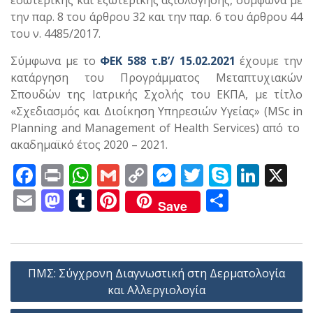
εσωτερικής και εξωτερικής αξιολόγησης, σύμφωνα με
την παρ. 8 του άρθρου 32 και την παρ. 6 του άρθρου 44
του ν. 4485/2017.
Σύμφωνα με το
ΦΕΚ 588 τ.Β’/ 15.02.2021
έχουμε την
κατάργηση του Προγράμματος Μεταπτυχιακών
Σπουδών της Ιατρικής Σχολής του ΕΚΠΑ, με τίτλο
«Σχεδιασμός και Διοίκηση Υπηρεσιών Υγείας» (MSc in
Planning and Management of Health Services) από το
ακαδημαϊκό έτος 2020 – 2021.
F
Pr
W
G
C
M
T
S
Li
X
ac
in
h
m
o
e
w
k
n
E
M
T
Pi
Μ
Save
e
t
at
ai
p
ss
itt
y
k
m
as
u
nt
οι
b
s
l
y
e
er
p
e
ai
to
m
er
ρ
o
A
Li
n
e
dI
l
d
bl
e
α
Πλοήγηση
ΠΜΣ: Σύγχρονη Διαγνωστική στη Δερματολογία
o
p
n
g
n
o
r
st
σ
άρθρων
και Αλλεργιολογία
k
p
k
er
n
τε