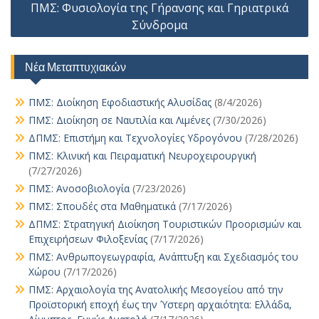
ΠΜΣ: Φυσιολογία της Γήρανσης και Γηριατρικά
ίτ
Σύνδρομα
ε
Νέα Μεταπτυχιακών
ΠΜΣ: Διοίκηση Εφοδιαστικής Αλυσίδας
(8/4/2026)
ΠΜΣ: Διοίκηση σε Ναυτιλία και Λιμένες
(7/30/2026)
ΔΠΜΣ: Επιστήμη και Τεχνολογίες Υδρογόνου
(7/28/2026)
ΠΜΣ: Κλινική και Πειραματική Νευροχειρουργική
(7/27/2026)
ΠΜΣ: Ανοσοβιολογία
(7/23/2026)
ΠΜΣ: Σπουδές στα Μαθηματικά
(7/17/2026)
ΔΠΜΣ: Στρατηγική Διοίκηση Τουριστικών Προορισμών και
Επιχειρήσεων Φιλοξενίας
(7/17/2026)
ΠΜΣ: Ανθρωπογεωγραφία, Ανάπτυξη και Σχεδιασμός του
Χώρου
(7/17/2026)
ΠΜΣ: Αρχαιολογία της Ανατολικής Μεσογείου από την
Προϊστορική εποχή έως την Ύστερη αρχαιότητα: Ελλάδα,