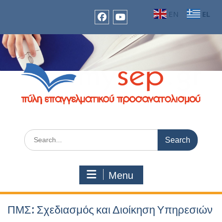
Skip
EN
EL
to
content
facebook
Youtube
Search
for:
Menu
ΠΜΣ: Σχεδιασμός και Διοίκηση Υπηρεσιών