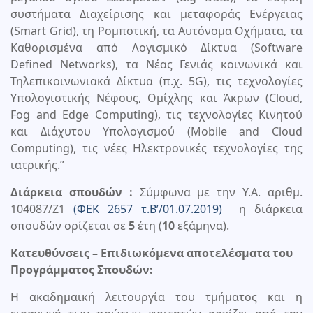
συστήματα Διαχείρισης και μεταφοράς Ενέργειας
(Smart Grid), τη Ρομποτική, τα Αυτόνομα Οχήματα, τα
Καθορισμένα από Λογισμικό Δίκτυα (Software
Defined Networks), τα Νέας Γενιάς κοινωνικά και
Τηλεπικοινωνιακά Δίκτυα (π.χ. 5G), τις τεχνολογίες
Υπολογιστικής Νέφους, Ομίχλης και Άκρων (Cloud,
Fog and Edge Computing), τις τεχνολογίες Κινητού
και Διάχυτου Υπολογισμού (Mobile and Cloud
Computing), τις νέες Ηλεκτρονικές τεχνολογίες της
ιατρικής.”
Διάρκεια σπουδών :
Σύμφωνα με την Υ.Α. αριθμ.
104087/Ζ1
(ΦΕΚ 2657 τ.Β’/01.07.2019)
η διάρκεια
σπουδών ορίζεται σε
5
έτη (
10
εξάμηνα).
Κατευθύνσεις – Επιδιωκόμενα αποτελέσματα του
Προγράμματος Σπουδών:
Η ακαδηµαϊκή λειτουργία του τμήματος και η