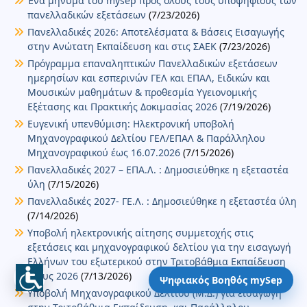
Ένα μήνυμα του mysep προς όλους τους υποψηφίους των
πανελλαδικών εξετάσεων
(7/23/2026)
Πανελλαδικές 2026: Αποτελέσματα & Βάσεις Εισαγωγής
στην Ανώτατη Εκπαίδευση και στις ΣΑΕΚ
(7/23/2026)
Πρόγραμμα επαναληπτικών Πανελλαδικών εξετάσεων
ημερησίων και εσπερινών ΓΕΛ και ΕΠΑΛ, Ειδικών και
Μουσικών μαθημάτων & προθεσμία Υγειονομικής
Εξέτασης και Πρακτικής Δοκιμασίας 2026
(7/19/2026)
Ευγενική υπενθύμιση: Ηλεκτρονική υποβολή
Μηχανογραφικού Δελτίου ΓΕΛ/ΕΠΑΛ & Παράλληλου
Μηχανογραφικού έως 16.07.2026
(7/15/2026)
Πανελλαδικές 2027 – ΕΠΑ.Λ. : Δημοσιεύθηκε η εξεταστέα
ύλη
(7/15/2026)
Πανελλαδικές 2027- ΓΕ.Λ. : Δημοσιεύθηκε η εξεταστέα ύλη
(7/14/2026)
Υποβολή ηλεκτρονικής αίτησης συμμετοχής στις
εξετάσεις και μηχανογραφικού δελτίου για την εισαγωγή
Ελλήνων του εξωτερικού στην Τριτοβάθμια Εκπαίδευση
έτους 2026
(7/13/2026)
Ψηφιακός Βοηθός mySep
Υποβολή Μηχανογραφικού Δελτίου (Μ.Δ.) για εισαγωγή