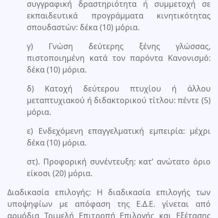
συγγραφική δραστηριότητα ή συμμετοχή σε
εκπαιδευτικά προγράμματα κινητικότητας
σπουδαστών: δέκα (10) μόρια.
γ) Γνώση δεύτερης ξένης γλώσσας,
πιστοποιημένη κατά τον παρόντα Κανονισμό:
δέκα (10) μόρια.
δ) Κατοχή δεύτερου πτυχίου ή άλλου
μεταπτυχιακού ή διδακτορικού τίτλου: πέντε (5)
μόρια.
ε) Ενδεχόμενη επαγγελματική εμπειρία: μέχρι
δέκα (10) μόρια.
στ). Προφορική συνέντευξη: κατ’ ανώτατο όριο
είκοσι (20) μόρια.
Διαδικασία επιλογής: Η διαδικασία επιλογής των
υποψηφίων με απόφαση της Ε.Δ.Ε. γίνεται από
αρμόδια Τριμελή Επιτροπή Επιλογής και Εξέτασης