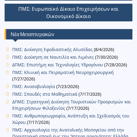
o
p
n
g
n
d
r
st
σ
άρθρων
o
p
k
er
ΠΜΣ: Ευρωπαϊκό Δίκαιο Επιχειρήσεων και
o
τε
Οικονομικό Δίκαιο
k
n
ίτ
ε
Νέα Μεταπτυχιακών
ΠΜΣ: Διοίκηση Εφοδιαστικής Αλυσίδας
(8/4/2026)
ΠΜΣ: Διοίκηση σε Ναυτιλία και Λιμένες
(7/30/2026)
ΔΠΜΣ: Επιστήμη και Τεχνολογίες Υδρογόνου
(7/28/2026)
ΠΜΣ: Κλινική και Πειραματική Νευροχειρουργική
(7/27/2026)
ΠΜΣ: Ανοσοβιολογία
(7/23/2026)
ΠΜΣ: Σπουδές στα Μαθηματικά
(7/17/2026)
ΔΠΜΣ: Στρατηγική Διοίκηση Τουριστικών Προορισμών και
Επιχειρήσεων Φιλοξενίας
(7/17/2026)
ΠΜΣ: Ανθρωπογεωγραφία, Ανάπτυξη και Σχεδιασμός του
Χώρου
(7/17/2026)
ΠΜΣ: Αρχαιολογία της Ανατολικής Μεσογείου από την
Προϊστορική εποχή έως την Ύστερη αρχαιότητα: Ελλάδα,