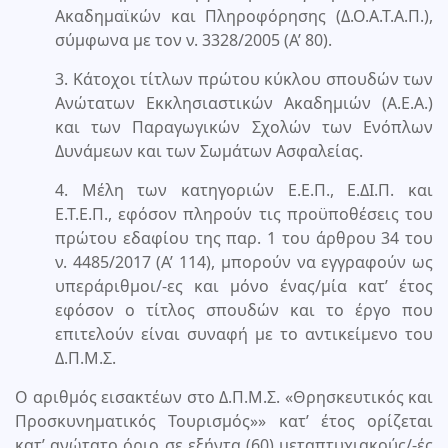
Ακαδημαϊκών και Πληροφόρησης (Δ.Ο.Α.Τ.Α.Π.),
σύμφωνα με τον ν. 3328/2005 (Α’ 80).
3. Κάτοχοι τίτλων πρώτου κύκλου σπουδών των
Ανώτατων Εκκλησιαστικών Ακαδημιών (Α.Ε.Α.)
και των Παραγωγικών Σχολών των Ενόπλων
Δυνάμεων και των Σωμάτων Ασφαλείας.
4. Μέλη των κατηγοριών Ε.Ε.Π., Ε.ΔΙ.Π. και
Ε.Τ.Ε.Π., εφόσον πληρούν τις προϋποθέσεις του
πρώτου εδαφίου της παρ. 1 του άρθρου 34 του
ν. 4485/2017 (Α’ 114), μπορούν να εγγραφούν ως
υπεράριθμοι/-ες και μόνο ένας/μία κατ’ έτος
εφόσον ο τίτλος σπουδών και το έργο που
επιτελούν είναι συναφή με το αντικείμενο του
Δ.Π.Μ.Σ.
Ο αριθμός εισακτέων στο Δ.Π.Μ.Σ. «Θρησκευτικός και
Προσκυνηματικός Τουρισμός»» κατ’ έτος ορίζεται
κατ’ ανώτατο όριο σε εξήντα (60) μεταπτυχιακούς/-ές