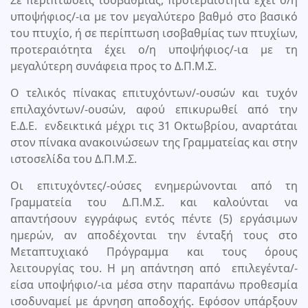
Σε περιπτώσεις ισοβαθμίας, προτεραιότητα έχει ο/η
υποψήφιος/-ια με τον μεγαλύτερο βαθμό στο βασικό
του πτυχίο, ή σε περίπτωση ισοβαθμίας των πτυχίων,
προτεραιότητα έχει ο/η υποψήφιος/-ια με τη
μεγαλύτερη συνάφεια προς το Δ.Π.Μ.Σ.
Ο τελικός πίνακας επιτυχόντων/-ουσών και τυχόν
επιλαχόντων/-ουσών, αφού επικυρωθεί από την
Ε.Δ.Ε. ενδεικτικά μέχρι τις 31 Οκτωβρίου, αναρτάται
στον πίνακα ανακοινώσεων της Γραμματείας και στην
ιστοσελίδα του Δ.Π.Μ.Σ.
Οι επιτυχόντες/-ούσες ενημερώνονται από τη
Γραμματεία του Δ.Π.Μ.Σ. και καλούνται να
απαντήσουν εγγράφως εντός πέντε (5) εργάσιμων
ημερών, αν αποδέχονται την ένταξή τους στο
Μεταπτυχιακό Πρόγραμμα και τους όρους
λειτουργίας του. Η μη απάντηση από επιλεγέντα/-
είσα υποψήφιο/-ια μέσα στην παραπάνω προθεσμία
ισοδυναμεί με άρνηση αποδοχής. Εφόσον υπάρξουν