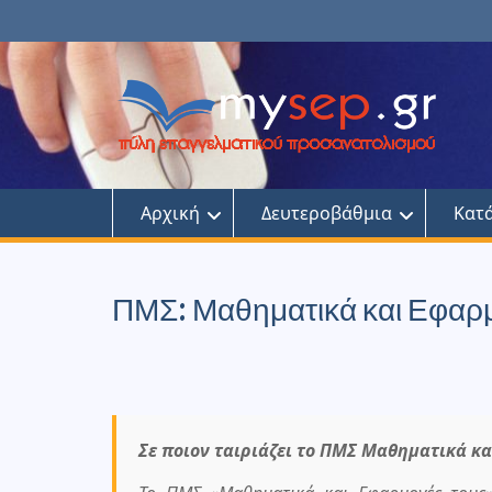
Skip
to
content
Αρχική
Δευτεροβάθμια
Κατ
ΠΜΣ: Μαθηματικά και Εφαρ
Σε ποιον ταιριάζει το ΠΜΣ Μαθηματικά κα