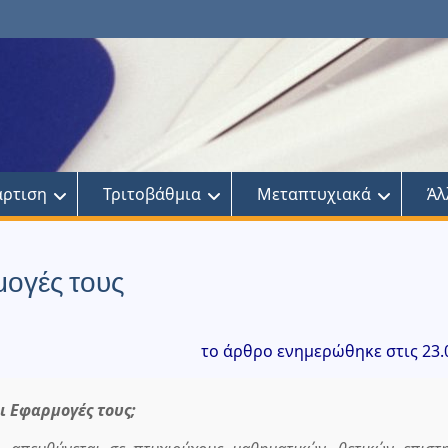
άρτιση
Τριτοβάθμια
Μεταπτυχιακά
Άλ
μογές τους
το άρθρο ενημερώθηκε στις 23.
ι Εφαρμογές τους;