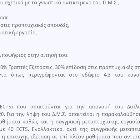
ι σχετικά με το γνωστικό αντικείμενο του Π.Μ.Σ.,
ασε,
 στις προπτυχιακές σπουδές,
ματική εργασία,
 υποψήφιος στην αίτησή του.
 70% Γραπτές Εξετάσεις, 30% επίδοση στις προπτυχιακές σ
όντα όπως περιγράφονται στο εδάφιο 4.3 του κανο
CTS) που απαιτούνται για την απονομή του Διπλ
. Για την λήψη του Δ.Μ.Σ. απαιτείται η παρακολούθησ
 μαθήματα καθώς και η συγγραφή μεταπτυχιακής εργασί
με 40 ECTS. Εναλλακτικά, αντί της συγγραφής μεταπτ
 η επιτυχής εξέταση σε επί πλέον μαθήματα που αντισ