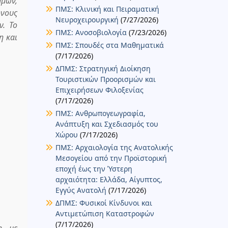
ημών,
ΠΜΣ: Κλινική και Πειραματική
ονους
Νευροχειρουργική
(7/27/2026)
ν. Το
ΠΜΣ: Ανοσοβιολογία
(7/23/2026)
η και
ΠΜΣ: Σπουδές στα Μαθηματικά
(7/17/2026)
ΔΠΜΣ: Στρατηγική Διοίκηση
Τουριστικών Προορισμών και
Επιχειρήσεων Φιλοξενίας
(7/17/2026)
ΠΜΣ: Ανθρωπογεωγραφία,
Ανάπτυξη και Σχεδιασμός του
Χώρου
(7/17/2026)
ΠΜΣ: Αρχαιολογία της Ανατολικής
Μεσογείου από την Προϊστορική
εποχή έως την Ύστερη
αρχαιότητα: Ελλάδα, Αίγυπτος,
Εγγύς Ανατολή
(7/17/2026)
ΔΠΜΣ: Φυσικοί Κίνδυνοι και
Αντιμετώπιση Καταστροφών
(7/17/2026)
η, με