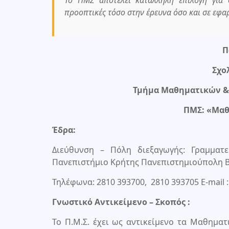
προοπτικές τόσο στην έρευνα όσο και σε εφα
Π
Σχο
Τμήμα Μαθηματικών &
ΠΜΣ: «Μαθ
Έδρα:
Διεύθυνση – Πόλη διεξαγωγής: Γραμμα
Πανεπιστήμιο Κρήτης Πανεπιστημιούπολη Β
Τηλέφωνα: 2810 393700, 2810 393705 E-mail 
Γνωστικό Αντικείμενο – Σκοπός :
Το Π.Μ.Σ. έχει ως αντικείμενο τα Μαθηματ