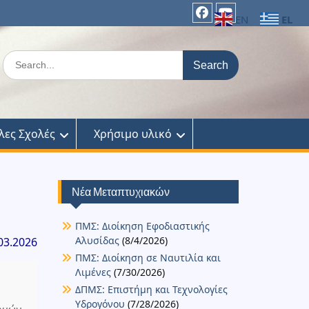
EL
EN
facebook
Youtube
Search
for:
λες Σχολές
Χρήσιμο υλικό
Νέα Μεταπτυχιακών
ΠΜΣ: Διοίκηση Εφοδιαστικής
Αλυσίδας
(8/4/2026)
03.2026
ΠΜΣ: Διοίκηση σε Ναυτιλία και
Λιμένες
(7/30/2026)
ΔΠΜΣ: Επιστήμη και Τεχνολογίες
Υδρογόνου
(7/28/2026)