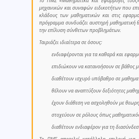
Το ΠΜΣ «Μαθηματικά και Εφαρμογές τους»
μηχανικών και συναφών ειδικοτήτων που επ
κλάδους των μαθηματικών και στις εφαρμο
πρόγραμμα συνδυάζει αυστηρή μαθηματική θ
την επίλυση σύνθετων προβλημάτων.
Ταιριάζει ιδιαίτερα σε όσους:
ενδιαφέρονται για τα καθαρά και εφαρμ
επιδιώκουν να κατανοήσουν σε βάθος μα
διαθέτουν ισχυρό υπόβαθρο σε μαθηματ
θέλουν να αναπτύξουν δεξιότητες μαθη
έχουν διάθεση να ασχοληθούν με θεωρη
στοχεύουν σε ρόλους όπως μαθηματικός
διαθέτουν ενδιαφέρον για τη διασύνδεσ
Το ΠΜΣ αποτελεί κατάλληλη επιλογή για 