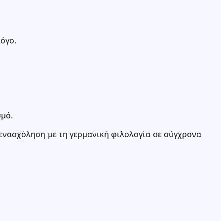
όγο.
σμό.
ενασχόληση με τη γερμανική φιλολογία σε σύγχρονα