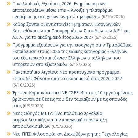
Πανελλαδικές Εξετάσεις 2026: Ενημέρωση των
αποτελεσμάτων μέσω sms – Άνοιξε η πλατφόρμα
ενημέρωσης στοιχείων κινητού τηλεφώνου
(6/16/2026)
Καθορίζονται οι αντιστοιχίες Τμημάτων, Εισαγωγικών
Κατευθύνσεων και Προγραμμάτων Σπουδών των Α.Ε.Ι. και
Α.Ε.Α. για το ακαδημαϊκό έτος 2026-2027
(6/12/2026)
Πρόγραμμα εξετάσεων για την εισαγωγή στην Τριτοβάθμια
Εκπαίδευση έτους 2026 της ειδικής κατηγορίας «Ελλήνων
του εξωτερικού και τέκνων Ελλήνων υπαλλήλων που
υπηρετούν στο εξωτερικό»
(6/12/2026)
Πανεπιστήμιο Αιγαίου: Νέο προπτυχιακό πρόγραμμα
«Σπουδές Φύλου» από το ακαδημαϊκό έτος 2026-2027
(6/10/2026)
Έρευνα-Καμπανάκι του ΙΝΕ ΓΣΕΕ: 4 στους 10 εργαζομένους
βρίσκονται σε θέσεις που δεν ταιριάζουν με τις σπουδές
τους
(6/9/2026)
Νέος Οδηγός ΜΕΤΑ: Ένα πολύτιμο εργαλείο
συμβουλευτικής για την κοινωνική επανένταξη
αποφυλακισμένων
(6/5/2026)
Νέο ΠΠΣ: Φιλοσοφία και Διακυβέρνηση της Τεχνολογίας