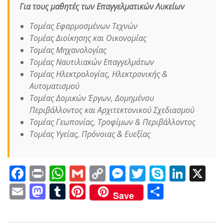
Για τους μαθητές των
Επαγγελματικών Λυκείων
Τομέας Εφαρμοσμένων Τεχνών
Τομέας Διοίκησης και Οικονομίας
Τομέας Μηχανολογίας
Τομέας Ναυτιλιακών Επαγγελμάτων
Τομέας Ηλεκτρολογίας, Ηλεκτρονικής &
Αυτοματισμού
Τομέας Δομικών Έργων, Δομημένου
Περιβάλλοντος και Αρχιτεκτονικού Σχεδιασμού
Τομέας Γεωπονίας, Τροφίμων & Περιβάλλοντος
Τομέας Υγείας, Πρόνοιας & Ευεξίας
F
Pr
W
G
C
M
T
S
Li
X
ac
in
h
m
o
e
w
k
n
E
M
T
Pi
Μ
Save
e
t
at
ai
p
ss
itt
y
k
m
as
u
nt
οι
b
s
l
y
e
er
p
e
ai
to
m
er
ρ