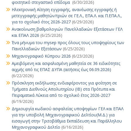
φοιτητικό στεγαστικό επίδομα
(6/30/2026)
Ηλεκτρονική Αίτηση εγγραφής, ανανέωσης εγγραφής ή
μετεγγραφής μαθητών/τριών σε ΓΕ.Λ., ΕΠΑ.Λ. και Π.ΕΠΑ.Λ.,
για το σχολικό έτος 2026-2027
(6/29/2026)
Ανακοίνωση βαθμολογιών Πανελλαδικών Εξετάσεων ΓΕΛ
και ΕΠΑΛ 2026
(6/25/2026)
Ένα μήνυμα του mysep προς όλους τους υποψηφίους των
Πανελλαδικών Εξετάσεων
(6/25/2026)
Μηχανογραφικό Κύπρου 2026
(6/23/2026)
Αμειβόμενη και ασφαλισμένη μαθητεία σε 36 ειδικότητες
αιχμής από τις ΕΠΑΣ ΔΥΠΑ (αιτήσεις έως 06.09.2026)
(6/22/2026)
Πρόσκληση εκδήλωσης ενδιαφέροντος για φοίτηση σε
Τμήματα Διεθνούς Απολυτηρίου (IB) στα Πρότυπα και
Πειραματικά Λύκεια από το σχολικό έτος 2026-2027
(6/19/2026)
Δημιουργία κωδικού ασφαλείας υποψηφίων ΓΕΛ και ΕΠΑΛ
για την υποβολή Μηχανογραφικού Δελτίου(Μ.Δ.) για
εισαγωγή στην Τριτοβάθμια Εκπαίδευση και Παράλληλου
Μηχανογραφικού Δελτίο
(6/16/2026)