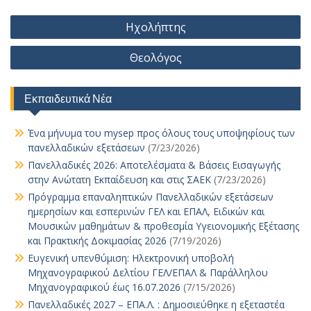
o
A
Li
n
e
dI
l
d
bl
e
α
Πλοήγηση
Ηχολήπτης
o
p
n
g
n
o
r
st
σ
άρθρων
k
p
k
er
Θεολόγος
n
τε
ίτ
Εκπαιδευτικά Νέα
ε
Ένα μήνυμα του mysep προς όλους τους υποψηφίους των
πανελλαδικών εξετάσεων
(7/23/2026)
Πανελλαδικές 2026: Αποτελέσματα & Βάσεις Εισαγωγής
στην Ανώτατη Εκπαίδευση και στις ΣΑΕΚ
(7/23/2026)
Πρόγραμμα επαναληπτικών Πανελλαδικών εξετάσεων
ημερησίων και εσπερινών ΓΕΛ και ΕΠΑΛ, Ειδικών και
Μουσικών μαθημάτων & προθεσμία Υγειονομικής Εξέτασης
και Πρακτικής Δοκιμασίας 2026
(7/19/2026)
Ευγενική υπενθύμιση: Ηλεκτρονική υποβολή
Μηχανογραφικού Δελτίου ΓΕΛ/ΕΠΑΛ & Παράλληλου
Μηχανογραφικού έως 16.07.2026
(7/15/2026)
Πανελλαδικές 2027 – ΕΠΑ.Λ. : Δημοσιεύθηκε η εξεταστέα