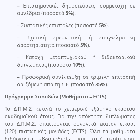
– Επιστημονικές δημοσιεύσεις, συμμετοχή σε
συνέδρια (ποσοστό
5%
).
– Συστατικές επιστολές (ποσοστό
5%
).
– Σχετική ερευνητική ή επαγγελματική
δραστηριότητα (ποσοστό
5%
).
– Κατοχή μεταπτυχιακού ή διδακτορικού
διπλώματος (ποσοστό
10%
).
– Προφορική συνέντευξη σε τριμελή επιτροπή
οριζόμενη από τη Σ.Ε. (ποσοστό
35%
).
Πρόγραμμα Σπουδών (Μαθήματα – ECΤS)
Το Δ.Π.Μ.Σ. ξεκινά το χειμερινό εξάμηνο εκάστου
ακαδημαϊκού έτους. Για την απόκτηση διπλώματος
του Δ.Π.Μ.Σ. απαιτούνται συνολικά εκατόν είκοσι
(120) πιστωτικές μονάδες (ECTS). Όλα τα μαθήματα
διδάσκονται εβδομαδιαίως και, κατά περίπτωση,