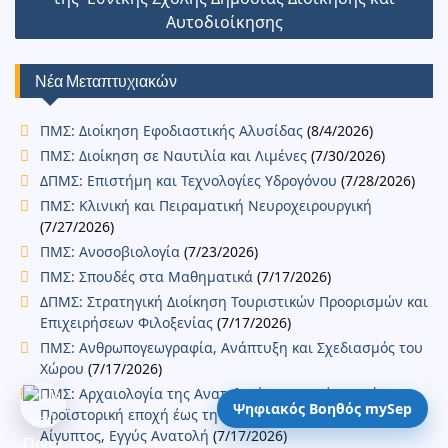
k
n
ίτ
Αυτοδιοίκησης
ε
Νέα Μεταπτυχιακών
ΠΜΣ: Διοίκηση Εφοδιαστικής Αλυσίδας
(8/4/2026)
ΠΜΣ: Διοίκηση σε Ναυτιλία και Λιμένες
(7/30/2026)
ΔΠΜΣ: Επιστήμη και Τεχνολογίες Υδρογόνου
(7/28/2026)
ΠΜΣ: Κλινική και Πειραματική Νευροχειρουργική
(7/27/2026)
ΠΜΣ: Ανοσοβιολογία
(7/23/2026)
ΠΜΣ: Σπουδές στα Μαθηματικά
(7/17/2026)
ΔΠΜΣ: Στρατηγική Διοίκηση Τουριστικών Προορισμών και
Επιχειρήσεων Φιλοξενίας
(7/17/2026)
ΠΜΣ: Ανθρωπογεωγραφία, Ανάπτυξη και Σχεδιασμός του
Χώρου
(7/17/2026)
ΠΜΣ: Αρχαιολογία της Ανατολικής Μεσογείου από την
Ψηφιακός Βοηθός mySep
Προϊστορική εποχή έως την Ύστερη αρχαιότητα: Ελλάδα,
Αίγυπτος, Εγγύς Ανατολή
(7/17/2026)