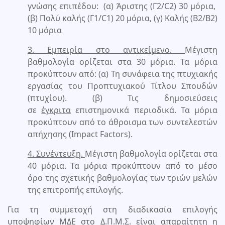
γνώσης επιπέδου: (α) Άριστης (Γ2/C2) 30 μόρια,
(β) Πολύ καλής (Γ1/C1) 20 μόρια, (γ) Καλής (Β2/B2)
10 μόρια
3. Εμπειρία στο αντικείμενο.
Μέγιστη
βαθμολογία ορίζεται στα 30 μόρια. Τα μόρια
προκύπτουν από: (α) Τη συνάφεια της πτυχιακής
εργασίας του Προπτυχιακού Τίτλου Σπουδών
(πτυχίου). (β) Τις δημοσιεύσεις
σε
έγκριτα
επιστημονικά περιοδικά. Τα μόρια
προκύπτουν από το άθροισμα των συντελεστών
απήχησης (Impact Factors).
4. Συνέντευξη.
Μέγιστη βαθμολογία ορίζεται στα
40 μόρια. Τα μόρια προκύπτουν από το μέσο
όρο της σχετικής βαθμολογίας των τριών μελών
της επιτροπής επιλογής.
Για τη συμμετοχή στη διαδικασία επιλογής
υποψηφίων ΜΔΕ στο Δ.Π.Μ.Σ. είναι απαραίτητη η