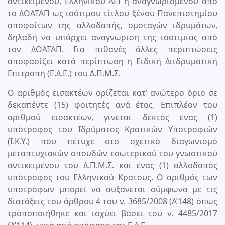
αντικειμένου, Ελληνικού ΑΕΙ ή αναγνωρισμένου από
το ΔΟΑΤΑΠ ως ισότιμου τίτλου ξένου Πανεπιστημίου
αποφοίτων της αλλοδαπής, ομοταγών ιδρυμάτων,
δηλαδή να υπάρχει αναγνώριση της ισοτιμίας από
τον ΔΟΑΤΑΠ. Για πιθανές άλλες περιπτώσεις
αποφασίζει κατά περίπτωση η Ειδική Διιδρυματική
Επιτροπή (Ε.Δ.Ε.) του Δ.Π.Μ.Σ.
Ο αριθμός εισακτέων ορίζεται κατ’ ανώτερο όριο σε
δεκαπέντε (15) φοιτητές ανά έτος. Επιπλέον του
αριθμού εισακτέων, γίνεται δεκτός ένας (1)
υπότροφος του Ιδρύματος Κρατικών Υποτροφιών
(Ι.Κ.Υ.) που πέτυχε στο σχετικό διαγωνισμό
μεταπτυχιακών σπουδών εσωτερικού του γνωστικού
αντικειμένου του Δ.Π.Μ.Σ. και ένας (1) αλλοδαπός
υπότροφος του Ελληνικού Κράτους. Ο αριθμός των
υποτρόφων μπορεί να αυξάνεται σύμφωνα με τις
διατάξεις του άρθρου 4 του ν. 3685/2008 (Α’148) όπως
τροποποιήθηκε και ισχύει βάσει τoυ ν. 4485/2017