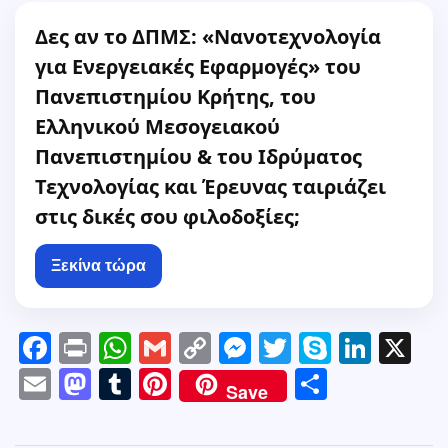
Δες αν το ΔΠΜΣ: «Νανοτεχνολογία
για Ενεργειακές Εφαρμογές» του
Πανεπιστημίου Κρήτης, του
Ελληνικού Μεσογειακού
Πανεπιστημίου & του Ιδρύματος
Τεχνολογίας και Έρευνας ταιριάζει
στις δικές σου φιλοδοξίες;
Ξεκίνα τώρα
F
Pr
W
G
C
M
T
S
Li
X
a
in
h
m
o
e
w
k
n
E
M
T
Pi
Μ
Save
c
t
at
ai
p
ss
itt
y
k
m
a
u
nt
οι
e
s
l
y
e
er
p
e
ai
st
m
er
ρ