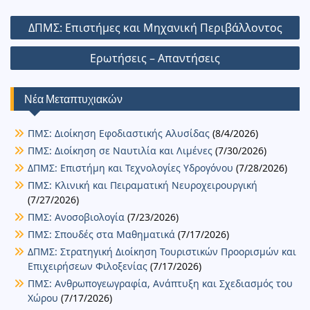
b
A
Li
n
e
dI
l
o
bl
e
α
Πλοήγηση
ΔΠΜΣ: Επιστήμες και Μηχανική Περιβάλλοντος
o
p
n
g
n
d
r
st
σ
άρθρων
o
p
k
er
Ερωτήσεις – Απαντήσεις
o
τε
k
n
ίτ
Νέα Μεταπτυχιακών
ε
ΠΜΣ: Διοίκηση Εφοδιαστικής Αλυσίδας
(8/4/2026)
ΠΜΣ: Διοίκηση σε Ναυτιλία και Λιμένες
(7/30/2026)
ΔΠΜΣ: Επιστήμη και Τεχνολογίες Υδρογόνου
(7/28/2026)
ΠΜΣ: Κλινική και Πειραματική Νευροχειρουργική
(7/27/2026)
ΠΜΣ: Ανοσοβιολογία
(7/23/2026)
ΠΜΣ: Σπουδές στα Μαθηματικά
(7/17/2026)
ΔΠΜΣ: Στρατηγική Διοίκηση Τουριστικών Προορισμών και
Επιχειρήσεων Φιλοξενίας
(7/17/2026)
ΠΜΣ: Ανθρωπογεωγραφία, Ανάπτυξη και Σχεδιασμός του
Χώρου
(7/17/2026)