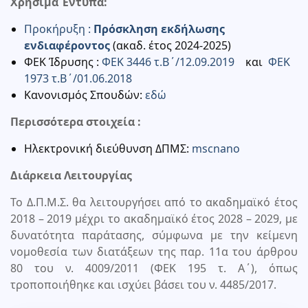
Χρήσιμα Έντυπα:
Προκήρυξη :
Πρόσκληση εκδήλωσης
ενδιαφέροντος
(ακαδ. έτος 2024-2025)
ΦΕΚ Ίδρυσης :
ΦΕΚ 3446 τ.Β΄/12.09.2019
και
ΦΕΚ
1973 τ.Β΄/01.06.2018
Κανονισμός Σπουδών:
εδώ
Περισσότερα στοιχεία :
Ηλεκτρονική διεύθυνση ΔΠΜΣ:
mscnano
Διάρκεια Λειτουργίας
Το Δ.Π.Μ.Σ. θα λειτουργήσει από το ακαδημαϊκό έτος
2018 – 2019 μέχρι το ακαδημαϊκό έτος 2028 – 2029, με
δυνατότητα παράτασης, σύμφωνα με την κείμενη
νομοθεσία των διατάξεων της παρ. 11α του άρθρου
80 του ν. 4009/2011 (ΦΕΚ 195 τ. Α΄), όπως
τροποποιήθηκε και ισχύει βάσει του ν. 4485/2017.