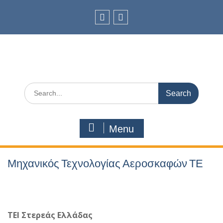
Skip
to
content
facebook
Youtube
Search
for:
Menu
Μηχανικός Τεχνολογίας Αεροσκαφών ΤΕ
ΤΕΙ Στερεάς Ελλάδας