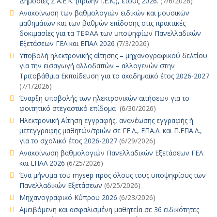
Δημόσιες Σ.Α.Ε.Κ. (πρώην Ι.Ε.Κ.), έτους 2026.
(7/6/2026)
Ανακοίνωση των βαθμολογιών ειδικών και μουσικών
μαθημάτων και των βαθμών επίδοσης στις πρακτικές
δοκιμασίες για τα ΤΕΦΑΑ των υποψηφίων Πανελλαδικών
Εξετάσεων ΓΕΛ και ΕΠΑΛ 2026
(7/3/2026)
Υποβολή ηλεκτρονικής αίτησης – μηχανογραφικού δελτίου
για την εισαγωγή αλλοδαπών – αλλογενών στην
Τριτοβάθμια Εκπαίδευση για το ακαδημαϊκό έτος 2026-2027
(7/1/2026)
Έναρξη υποβολής των ηλεκτρονικών αιτήσεων για το
φοιτητικό στεγαστικό επίδομα
(6/30/2026)
Ηλεκτρονική Αίτηση εγγραφής, ανανέωσης εγγραφής ή
μετεγγραφής μαθητών/τριών σε ΓΕ.Λ., ΕΠΑ.Λ. και Π.ΕΠΑ.Λ.,
για το σχολικό έτος 2026-2027
(6/29/2026)
Ανακοίνωση βαθμολογιών Πανελλαδικών Εξετάσεων ΓΕΛ
και ΕΠΑΛ 2026
(6/25/2026)
Ένα μήνυμα του mysep προς όλους τους υποψηφίους των
Πανελλαδικών Εξετάσεων
(6/25/2026)
Μηχανογραφικό Κύπρου 2026
(6/23/2026)
Αμειβόμενη και ασφαλισμένη μαθητεία σε 36 ειδικότητες