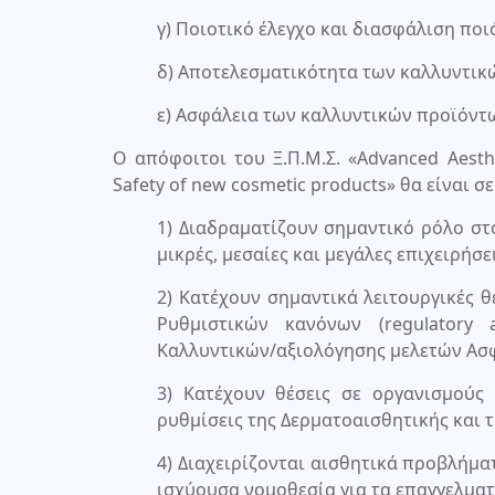
γ) Ποιοτικό έλεγχο και διασφάλιση ποι
δ) Αποτελεσματικότητα των καλλυντικ
ε) Ασφάλεια των καλλυντικών προϊόντ
Ο απόφοιτoι του Ξ.Π.Μ.Σ. «Advanced Aesthe
Safety of new cosmetic products» θα είναι σε
1) Διαδραματίζουν σημαντικό ρόλο στ
μικρές, μεσαίες και μεγάλες επιχειρή
2) Κατέχουν σημαντικά λειτουργικές θ
Ρυθμιστικών κανόνων (regulatory a
Καλλυντικών/αξιολόγησης μελετών Ασφ
3) Κατέχουν θέσεις σε οργανισμούς 
ρυθμίσεις της Δερματοαισθητικής και 
4) Διαχειρίζονται αισθητικά προβλήμ
ισχύουσα νομοθεσία για τα επαγγελματ