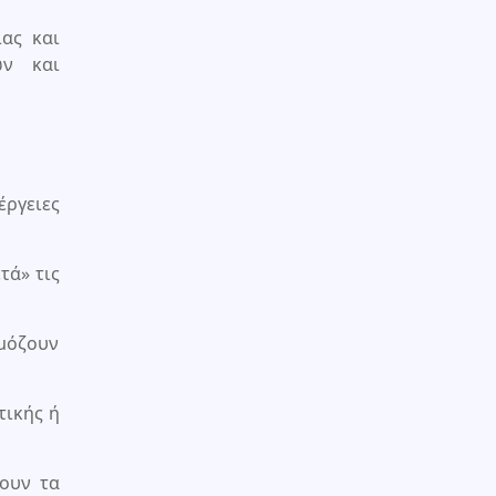
ας και
ων και
έργειες
τά» τις
ρμόζουν
τικής ή
ουν τα