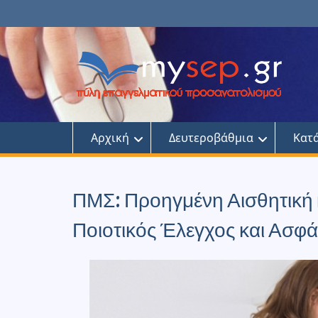
Skip
to
content
Αρχική
Δευτεροβάθμια
Κατ
ΠΜΣ: Προηγμένη Αισθητική 
Ποιοτικός Έλεγχος και Ασφ