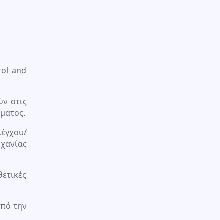
rol and
ών στις
ρματος.
λέγχου/
χανίας
ετικές
από την