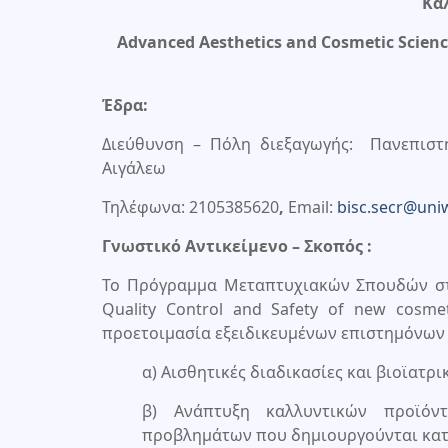
Κα
Advanced Aesthetics and Cosmetic Scienc
Έδρα:
Διεύθυνση – Πόλη διεξαγωγής: Πανεπιστη
Αιγάλεω
Τηλέφωνα: 2105385620
,
Email:
bisc.secr@uni
Γνωστικό Αντικείμενο – Σκοπός :
Το Πρόγραμμα Μεταπτυχιακών Σπουδών στην
Quality Control and Safety of new cosme
προετοιμασία εξειδικευμένων επιστημόνων (
α) Αισθητικές διαδικασίες και βιοϊατρ
β) Ανάπτυξη καλλυντικών προϊόν
προβλημάτων που δημιουργούνται κατά