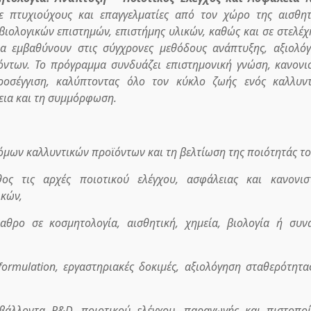
 πτυχιούχους και επαγγελματίες από τον χώρο της αισθητ
βιολογικών επιστημών, επιστήμης υλικών, καθώς και σε στελέχ
α εμβαθύνουν στις σύγχρονες μεθόδους ανάπτυξης, αξιολό
όντων. Το πρόγραμμα συνδυάζει επιστημονική γνώση, κανονι
ροσέγγιση, καλύπτοντας όλο τον κύκλο ζωής ενός καλλυν
εια και τη συμμόρφωση.
όμων καλλυντικών προϊόντων και τη βελτίωση της ποιότητάς το
ς τις αρχές ποιοτικού ελέγχου, ασφάλειας και κανονιστ
κών,
αθρο σε κοσμητολογία, αισθητική, χημεία, βιολογία ή συν
ormulation, εργαστηριακές δοκιμές, αξιολόγηση σταθερότητα
βάλλοντα R&D, ποιοτικού ελέγχου, παραγωγής και πιστοπο