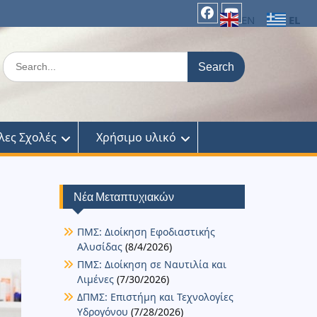
EL
EN
facebook
Youtube
Search
for:
λες Σχολές
Χρήσιμο υλικό
Νέα Μεταπτυχιακών
ΠΜΣ: Διοίκηση Εφοδιαστικής
Αλυσίδας
(8/4/2026)
ΠΜΣ: Διοίκηση σε Ναυτιλία και
Λιμένες
(7/30/2026)
ΔΠΜΣ: Επιστήμη και Τεχνολογίες
Υδρογόνου
(7/28/2026)