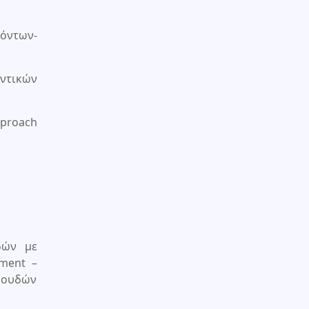
ϊόντων-
ντικών
proach
δών με
pment –
σπουδών