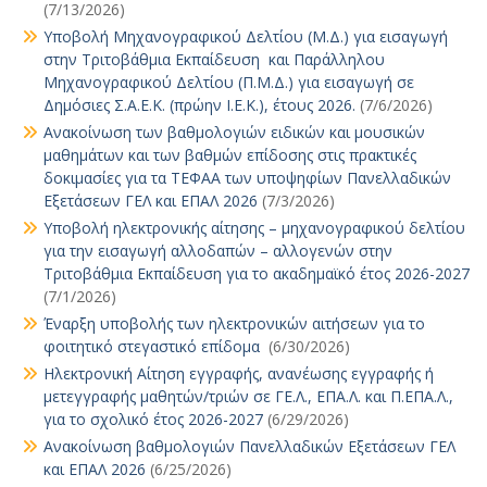
(7/13/2026)
Υποβολή Μηχανογραφικού Δελτίου (Μ.Δ.) για εισαγωγή
στην Τριτοβάθμια Εκπαίδευση και Παράλληλου
Μηχανογραφικού Δελτίου (Π.Μ.Δ.) για εισαγωγή σε
Δημόσιες Σ.Α.Ε.Κ. (πρώην Ι.Ε.Κ.), έτους 2026.
(7/6/2026)
Ανακοίνωση των βαθμολογιών ειδικών και μουσικών
μαθημάτων και των βαθμών επίδοσης στις πρακτικές
δοκιμασίες για τα ΤΕΦΑΑ των υποψηφίων Πανελλαδικών
Εξετάσεων ΓΕΛ και ΕΠΑΛ 2026
(7/3/2026)
Υποβολή ηλεκτρονικής αίτησης – μηχανογραφικού δελτίου
για την εισαγωγή αλλοδαπών – αλλογενών στην
Τριτοβάθμια Εκπαίδευση για το ακαδημαϊκό έτος 2026-2027
(7/1/2026)
Έναρξη υποβολής των ηλεκτρονικών αιτήσεων για το
φοιτητικό στεγαστικό επίδομα
(6/30/2026)
Ηλεκτρονική Αίτηση εγγραφής, ανανέωσης εγγραφής ή
μετεγγραφής μαθητών/τριών σε ΓΕ.Λ., ΕΠΑ.Λ. και Π.ΕΠΑ.Λ.,
για το σχολικό έτος 2026-2027
(6/29/2026)
Ανακοίνωση βαθμολογιών Πανελλαδικών Εξετάσεων ΓΕΛ
και ΕΠΑΛ 2026
(6/25/2026)