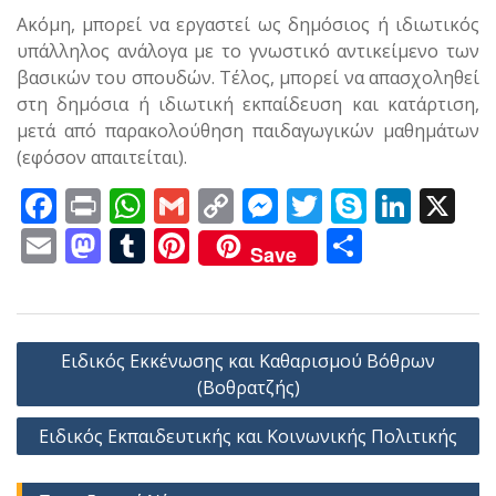
Ακόμη, μπορεί να εργαστεί ως δημόσιος ή ιδιωτικός
υπάλληλος ανάλογα με το γνωστικό αντικείμενο των
βασικών του σπουδών. Τέλος, μπορεί να απασχοληθεί
στη δημόσια ή ιδιωτική εκπαίδευση και κατάρτιση,
μετά από παρακολούθηση παιδαγωγικών μαθημάτων
(εφόσον απαιτείται).
F
Pr
W
G
C
M
T
S
Li
X
ac
in
h
m
o
e
w
k
n
E
M
T
Pi
Μ
Save
e
t
at
ai
p
ss
itt
y
k
m
as
u
nt
οι
b
s
l
y
e
er
p
e
ai
to
m
er
ρ
o
A
Li
n
e
dI
l
d
bl
e
α
Πλοήγηση
Ειδικός Εκκένωσης και Καθαρισμού Βόθρων
o
p
n
g
n
o
r
st
σ
άρθρων
(Βοθρατζής)
k
p
k
er
n
τε
Ειδικός Εκπαιδευτικής και Κοινωνικής Πολιτικής
ίτ
ε