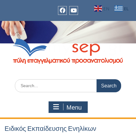
Skip
EN
EL
to
content
facebook
Youtube
Search
for:
Menu
Ειδικός Εκπαίδευσης Ενηλίκων