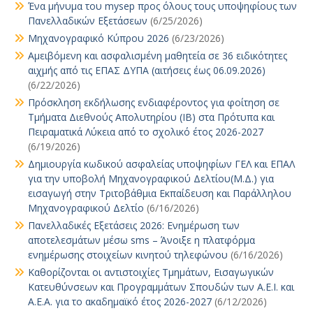
Ένα μήνυμα του mysep προς όλους τους υποψηφίους των
Πανελλαδικών Εξετάσεων
(6/25/2026)
Μηχανογραφικό Κύπρου 2026
(6/23/2026)
Αμειβόμενη και ασφαλισμένη μαθητεία σε 36 ειδικότητες
αιχμής από τις ΕΠΑΣ ΔΥΠΑ (αιτήσεις έως 06.09.2026)
(6/22/2026)
Πρόσκληση εκδήλωσης ενδιαφέροντος για φοίτηση σε
Τμήματα Διεθνούς Απολυτηρίου (IB) στα Πρότυπα και
Πειραματικά Λύκεια από το σχολικό έτος 2026-2027
(6/19/2026)
Δημιουργία κωδικού ασφαλείας υποψηφίων ΓΕΛ και ΕΠΑΛ
για την υποβολή Μηχανογραφικού Δελτίου(Μ.Δ.) για
εισαγωγή στην Τριτοβάθμια Εκπαίδευση και Παράλληλου
Μηχανογραφικού Δελτίο
(6/16/2026)
Πανελλαδικές Εξετάσεις 2026: Ενημέρωση των
αποτελεσμάτων μέσω sms – Άνοιξε η πλατφόρμα
ενημέρωσης στοιχείων κινητού τηλεφώνου
(6/16/2026)
Καθορίζονται οι αντιστοιχίες Τμημάτων, Εισαγωγικών
Κατευθύνσεων και Προγραμμάτων Σπουδών των Α.Ε.Ι. και
Α.Ε.Α. για το ακαδημαϊκό έτος 2026-2027
(6/12/2026)