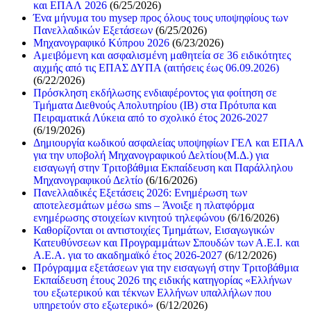
και ΕΠΑΛ 2026
(6/25/2026)
Ένα μήνυμα του mysep προς όλους τους υποψηφίους των
Πανελλαδικών Εξετάσεων
(6/25/2026)
Μηχανογραφικό Κύπρου 2026
(6/23/2026)
Αμειβόμενη και ασφαλισμένη μαθητεία σε 36 ειδικότητες
αιχμής από τις ΕΠΑΣ ΔΥΠΑ (αιτήσεις έως 06.09.2026)
(6/22/2026)
Πρόσκληση εκδήλωσης ενδιαφέροντος για φοίτηση σε
Τμήματα Διεθνούς Απολυτηρίου (IB) στα Πρότυπα και
Πειραματικά Λύκεια από το σχολικό έτος 2026-2027
(6/19/2026)
Δημιουργία κωδικού ασφαλείας υποψηφίων ΓΕΛ και ΕΠΑΛ
για την υποβολή Μηχανογραφικού Δελτίου(Μ.Δ.) για
εισαγωγή στην Τριτοβάθμια Εκπαίδευση και Παράλληλου
Μηχανογραφικού Δελτίο
(6/16/2026)
Πανελλαδικές Εξετάσεις 2026: Ενημέρωση των
αποτελεσμάτων μέσω sms – Άνοιξε η πλατφόρμα
ενημέρωσης στοιχείων κινητού τηλεφώνου
(6/16/2026)
Καθορίζονται οι αντιστοιχίες Τμημάτων, Εισαγωγικών
Κατευθύνσεων και Προγραμμάτων Σπουδών των Α.Ε.Ι. και
Α.Ε.Α. για το ακαδημαϊκό έτος 2026-2027
(6/12/2026)
Πρόγραμμα εξετάσεων για την εισαγωγή στην Τριτοβάθμια
Εκπαίδευση έτους 2026 της ειδικής κατηγορίας «Ελλήνων
του εξωτερικού και τέκνων Ελλήνων υπαλλήλων που
υπηρετούν στο εξωτερικό»
(6/12/2026)