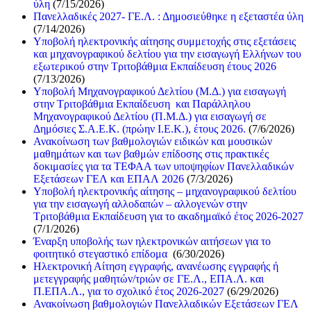
ύλη
(7/15/2026)
Πανελλαδικές 2027- ΓΕ.Λ. : Δημοσιεύθηκε η εξεταστέα ύλη
(7/14/2026)
Υποβολή ηλεκτρονικής αίτησης συμμετοχής στις εξετάσεις
και μηχανογραφικού δελτίου για την εισαγωγή Ελλήνων του
εξωτερικού στην Τριτοβάθμια Εκπαίδευση έτους 2026
(7/13/2026)
Υποβολή Μηχανογραφικού Δελτίου (Μ.Δ.) για εισαγωγή
στην Τριτοβάθμια Εκπαίδευση και Παράλληλου
Μηχανογραφικού Δελτίου (Π.Μ.Δ.) για εισαγωγή σε
Δημόσιες Σ.Α.Ε.Κ. (πρώην Ι.Ε.Κ.), έτους 2026.
(7/6/2026)
Ανακοίνωση των βαθμολογιών ειδικών και μουσικών
μαθημάτων και των βαθμών επίδοσης στις πρακτικές
δοκιμασίες για τα ΤΕΦΑΑ των υποψηφίων Πανελλαδικών
Εξετάσεων ΓΕΛ και ΕΠΑΛ 2026
(7/3/2026)
Υποβολή ηλεκτρονικής αίτησης – μηχανογραφικού δελτίου
για την εισαγωγή αλλοδαπών – αλλογενών στην
Τριτοβάθμια Εκπαίδευση για το ακαδημαϊκό έτος 2026-2027
(7/1/2026)
Έναρξη υποβολής των ηλεκτρονικών αιτήσεων για το
φοιτητικό στεγαστικό επίδομα
(6/30/2026)
Ηλεκτρονική Αίτηση εγγραφής, ανανέωσης εγγραφής ή
μετεγγραφής μαθητών/τριών σε ΓΕ.Λ., ΕΠΑ.Λ. και
Π.ΕΠΑ.Λ., για το σχολικό έτος 2026-2027
(6/29/2026)
Ανακοίνωση βαθμολογιών Πανελλαδικών Εξετάσεων ΓΕΛ