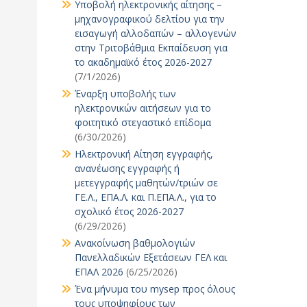
Υποβολή ηλεκτρονικής αίτησης –
μηχανογραφικού δελτίου για την
εισαγωγή αλλοδαπών – αλλογενών
στην Τριτοβάθμια Εκπαίδευση για
το ακαδημαϊκό έτος 2026-2027
(7/1/2026)
Έναρξη υποβολής των
ηλεκτρονικών αιτήσεων για το
φοιτητικό στεγαστικό επίδομα
(6/30/2026)
Ηλεκτρονική Αίτηση εγγραφής,
ανανέωσης εγγραφής ή
μετεγγραφής μαθητών/τριών σε
ΓΕ.Λ., ΕΠΑ.Λ. και Π.ΕΠΑ.Λ., για το
σχολικό έτος 2026-2027
(6/29/2026)
Ανακοίνωση βαθμολογιών
Πανελλαδικών Εξετάσεων ΓΕΛ και
ΕΠΑΛ 2026
(6/25/2026)
Ένα μήνυμα του mysep προς όλους
τους υποψηφίους των