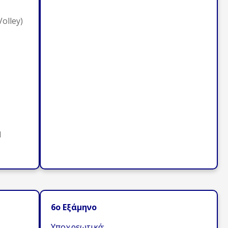
olley)
ή
6ο Εξάμηνο
Υποχρεωτικά: