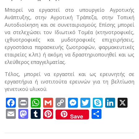
Μπορεί να εργαστεί στο υπουργείο Αγροτικής
Ανάπτυξης, στην Αγροτική Τράπεζα, στην Τοπική
Αυτοδιοίκηση και σε συνεταιρισμούς. Επίσης μπορεί
να στελεχώσει τον Ιδιωτικό Τομέα (κτηνοτροφικές,
ιχθυοτροφικές και μυδοτροφικές επιχειρήσεις,
εργοστάσια παρασκευής ζωοτροφών, φαρμακευτικές
εταιρείες κ.λπ.) ή ακόμη να δραστηριοποιηθεί και ως
ελεύθερος επαγγελματίας.
Τέλος, μπορεί να εργαστεί και ως ερευνητής σε
εργαστήρια ή ινστιτούτα ερευνών για τη βελτίωση
γενετικού υλικού.
F
Pr
W
G
C
M
T
S
Li
X
ac
in
h
m
o
e
w
k
n
E
M
T
Pi
Μ
Save
e
t
at
ai
p
ss
itt
y
k
m
as
u
nt
οι
b
s
l
y
e
er
p
e
ai
to
m
er
ρ