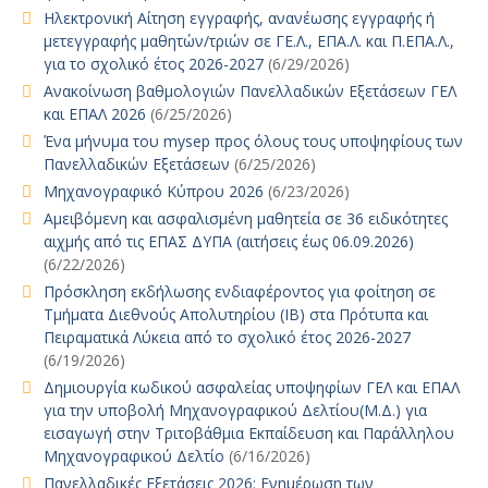
Ηλεκτρονική Αίτηση εγγραφής, ανανέωσης εγγραφής ή
μετεγγραφής μαθητών/τριών σε ΓΕ.Λ., ΕΠΑ.Λ. και Π.ΕΠΑ.Λ.,
για το σχολικό έτος 2026-2027
(6/29/2026)
Ανακοίνωση βαθμολογιών Πανελλαδικών Εξετάσεων ΓΕΛ
και ΕΠΑΛ 2026
(6/25/2026)
Ένα μήνυμα του mysep προς όλους τους υποψηφίους των
Πανελλαδικών Εξετάσεων
(6/25/2026)
Μηχανογραφικό Κύπρου 2026
(6/23/2026)
Αμειβόμενη και ασφαλισμένη μαθητεία σε 36 ειδικότητες
αιχμής από τις ΕΠΑΣ ΔΥΠΑ (αιτήσεις έως 06.09.2026)
(6/22/2026)
Πρόσκληση εκδήλωσης ενδιαφέροντος για φοίτηση σε
Τμήματα Διεθνούς Απολυτηρίου (IB) στα Πρότυπα και
Πειραματικά Λύκεια από το σχολικό έτος 2026-2027
(6/19/2026)
Δημιουργία κωδικού ασφαλείας υποψηφίων ΓΕΛ και ΕΠΑΛ
για την υποβολή Μηχανογραφικού Δελτίου(Μ.Δ.) για
εισαγωγή στην Τριτοβάθμια Εκπαίδευση και Παράλληλου
Μηχανογραφικού Δελτίο
(6/16/2026)
Πανελλαδικές Εξετάσεις 2026: Ενημέρωση των