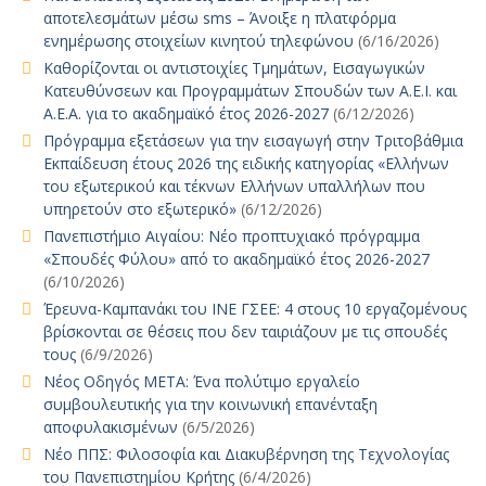
αποτελεσμάτων μέσω sms – Άνοιξε η πλατφόρμα
ενημέρωσης στοιχείων κινητού τηλεφώνου
(6/16/2026)
Καθορίζονται οι αντιστοιχίες Τμημάτων, Εισαγωγικών
Κατευθύνσεων και Προγραμμάτων Σπουδών των Α.Ε.Ι. και
Α.Ε.Α. για το ακαδημαϊκό έτος 2026-2027
(6/12/2026)
Πρόγραμμα εξετάσεων για την εισαγωγή στην Τριτοβάθμια
Εκπαίδευση έτους 2026 της ειδικής κατηγορίας «Ελλήνων
του εξωτερικού και τέκνων Ελλήνων υπαλλήλων που
υπηρετούν στο εξωτερικό»
(6/12/2026)
Πανεπιστήμιο Αιγαίου: Νέο προπτυχιακό πρόγραμμα
«Σπουδές Φύλου» από το ακαδημαϊκό έτος 2026-2027
(6/10/2026)
Έρευνα-Καμπανάκι του ΙΝΕ ΓΣΕΕ: 4 στους 10 εργαζομένους
βρίσκονται σε θέσεις που δεν ταιριάζουν με τις σπουδές
τους
(6/9/2026)
Νέος Οδηγός ΜΕΤΑ: Ένα πολύτιμο εργαλείο
συμβουλευτικής για την κοινωνική επανένταξη
αποφυλακισμένων
(6/5/2026)
Νέο ΠΠΣ: Φιλοσοφία και Διακυβέρνηση της Τεχνολογίας
του Πανεπιστημίου Κρήτης
(6/4/2026)