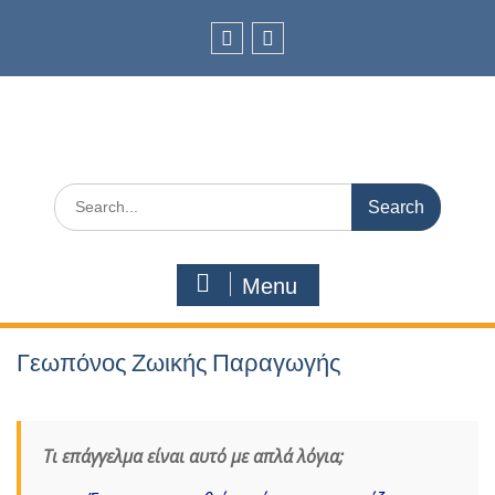
Skip
to
content
facebook
Youtube
Search
for:
Menu
Γεωπόνος Ζωικής Παραγωγής
Τι επάγγελμα είναι αυτό με απλά λόγια;