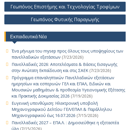
o
A
Li
n
e
dI
l
d
bl
e
α
Πλοήγηση
Γεωπόνος Επιστήμης και Τεχνολογίας Τροφίμων
o
p
n
g
n
o
r
st
σ
άρθρων
k
p
k
er
Γεωπόνος Φυτικής Παραγωγής
n
τε
ίτ
Εκπαιδευτικά Νέα
ε
Ένα μήνυμα του mysep προς όλους τους υποψηφίους των
πανελλαδικών εξετάσεων
(7/23/2026)
Πανελλαδικές 2026: Αποτελέσματα & Βάσεις Εισαγωγής
στην Ανώτατη Εκπαίδευση και στις ΣΑΕΚ
(7/23/2026)
Πρόγραμμα επαναληπτικών Πανελλαδικών εξετάσεων
ημερησίων και εσπερινών ΓΕΛ και ΕΠΑΛ, Ειδικών και
Μουσικών μαθημάτων & προθεσμία Υγειονομικής Εξέτασης
και Πρακτικής Δοκιμασίας 2026
(7/19/2026)
Ευγενική υπενθύμιση: Ηλεκτρονική υποβολή
Μηχανογραφικού Δελτίου ΓΕΛ/ΕΠΑΛ & Παράλληλου
Μηχανογραφικού έως 16.07.2026
(7/15/2026)
Πανελλαδικές 2027 – ΕΠΑ.Λ. : Δημοσιεύθηκε η εξεταστέα
ύλη
(7/15/2026)