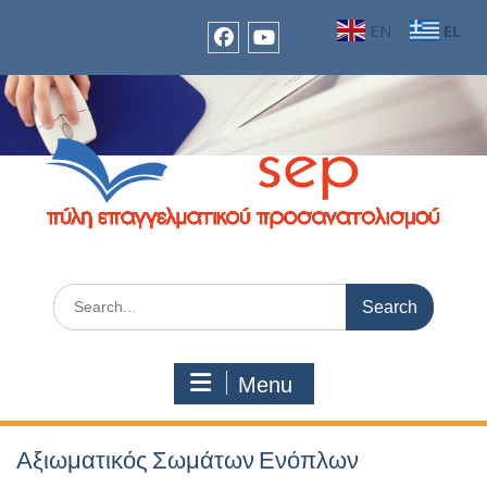
Skip
EN
EL
to
content
facebook
Youtube
Search
for:
Menu
Αξιωματικός Σωμάτων Ενόπλων