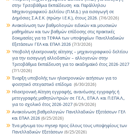
στην Τριτοβάθμια Εκπαίδευση και Παράλληλου
Μηχανογραφικού Δελτίου (Π.Μ.Δ.) για εισαγωγή σε
Δημόσιες Σ.Α.Ε.Κ. (πρώην Ι.Ε.Κ.), έτους 2026.
(7/6/2026)
Ανακοίνωση των βαθμολογιών ειδικών και μουσικών
μαθημάτων και των βαθμών επίδοσης στις πρακτικές
δοκιμασίες για τα ΤΕΦΑΑ των υποψηφίων Πανελλαδικών
Εξετάσεων ΓΕΛ και ΕΠΑΛ 2026
(7/3/2026)
Υποβολή ηλεκτρονικής αίτησης – μηχανογραφικού δελτίου
για την εισαγωγή αλλοδαπών – αλλογενών στην
Τριτοβάθμια Εκπαίδευση για το ακαδημαϊκό έτος 2026-2027
(7/1/2026)
Έναρξη υποβολής των ηλεκτρονικών αιτήσεων για το
φοιτητικό στεγαστικό επίδομα
(6/30/2026)
Ηλεκτρονική Αίτηση εγγραφής, ανανέωσης εγγραφής ή
μετεγγραφής μαθητών/τριών σε ΓΕ.Λ., ΕΠΑ.Λ. και Π.ΕΠΑ.Λ.,
για το σχολικό έτος 2026-2027
(6/29/2026)
Ανακοίνωση βαθμολογιών Πανελλαδικών Εξετάσεων ΓΕΛ
και ΕΠΑΛ 2026
(6/25/2026)
Ένα μήνυμα του mysep προς όλους τους υποψηφίους των
Πανελλαδικών Εξετάσεων
(6/25/2026)