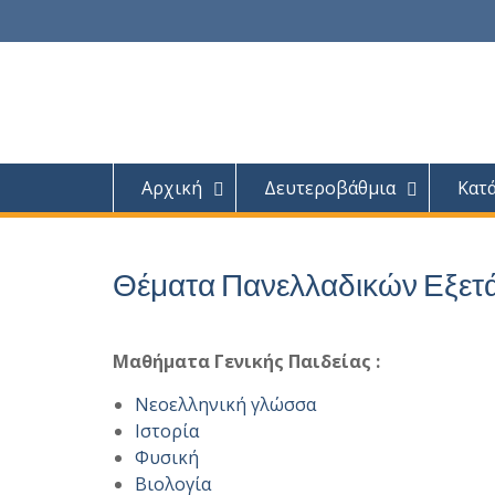
Skip
to
content
Αρχική
Δευτεροβάθμια
Κατ
Θέματα Πανελλαδικών Εξετά
Μαθήματα Γενικής Παιδείας
:
Νεοελληνική γλώσσα
Ιστορία
Φυσική
Βιολογία