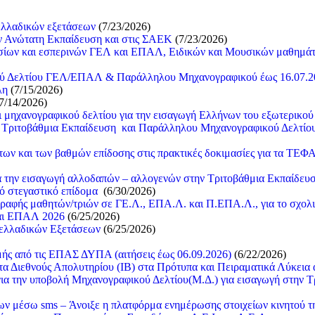
ελλαδικών εξετάσεων
(7/23/2026)
ν Ανώτατη Εκπαίδευση και στις ΣΑΕΚ
(7/23/2026)
ων και εσπερινών ΓΕΛ και ΕΠΑΛ, Ειδικών και Μουσικών μαθημάτων
κού Δελτίου ΓΕΛ/ΕΠΑΛ & Παράλληλου Μηχανογραφικού έως 16.07.2
λη
(7/15/2026)
7/14/2026)
ι μηχανογραφικού δελτίου για την εισαγωγή Ελλήνων του εξωτερικο
 Τριτοβάθμια Εκπαίδευση και Παράλληλου Μηχανογραφικού Δελτίου (
των και των βαθμών επίδοσης στις πρακτικές δοκιμασίες για τα 
α την εισαγωγή αλλοδαπών – αλλογενών στην Τριτοβάθμια Εκπαίδευσ
κό στεγαστικό επίδομα
(6/30/2026)
ραφής μαθητών/τριών σε ΓΕ.Λ., ΕΠΑ.Λ. και Π.ΕΠΑ.Λ., για το σχολι
αι ΕΠΑΛ 2026
(6/25/2026)
νελλαδικών Εξετάσεων
(6/25/2026)
μής από τις ΕΠΑΣ ΔΥΠΑ (αιτήσεις έως 06.09.2026)
(6/22/2026)
 Διεθνούς Απολυτηρίου (IB) στα Πρότυπα και Πειραματικά Λύκεια α
α την υποβολή Μηχανογραφικού Δελτίου(Μ.Δ.) για εισαγωγή στην 
ων μέσω sms – Άνοιξε η πλατφόρμα ενημέρωσης στοιχείων κινητού 