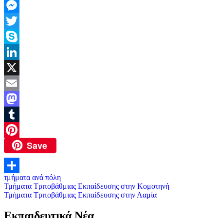
Copy
Link
Messenger
Twitter
Skype
LinkedIn
X
Email
Mastodon
Tumblr
Save
Pinterest
τμήματα ανά πόλη
Μοιραστείτε
Πλοήγηση
Τμήματα Τριτοβάθμιας Εκπαίδευσης στην Κομοτηνή
Τμήματα Τριτοβάθμιας Εκπαίδευσης στην Λαμία
άρθρων
Εκπαιδευτικά Νέα