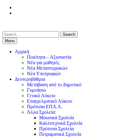
Skip
facebook
to
Youtube
content
Search
for:
Menu
Αρχική
Ποιότητα – Αξιοπιστία
Νέα για μαθητές
Νέα Μεταπτυχιακών
Νέα Υποτροφιών
Δευτεροβάθμια
Μετάβαση από το Δημοτικό
Γυμνάσιο
Γενικό Λύκειο
Επαγγελματικό Λύκειο
Πρότυπα ΕΠΑ.Λ.
Άλλα Σχολεία:
Μουσικά Σχολεία
Καλλιτεχνικά Σχολεία
Πρότυπα Σχολεία
Πειραματικά Σχολεία