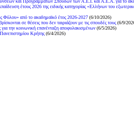
θύνσεων και Προγραμμάτων Σπουδών των Α.Ε.Ι. και Α.Ε.Α. για το ακ
παίδευση έτους 2026 της ειδικής κατηγορίας «Ελλήνων του εξωτερι
ς Φύλου» από το ακαδημαϊκό έτος 2026-2027
(6/10/2026)
ίσκονται σε θέσεις που δεν ταιριάζουν με τις σπουδές τους
(6/9/202
για την κοινωνική επανένταξη αποφυλακισμένων
(6/5/2026)
 Πανεπιστημίου Κρήτης
(6/4/2026)