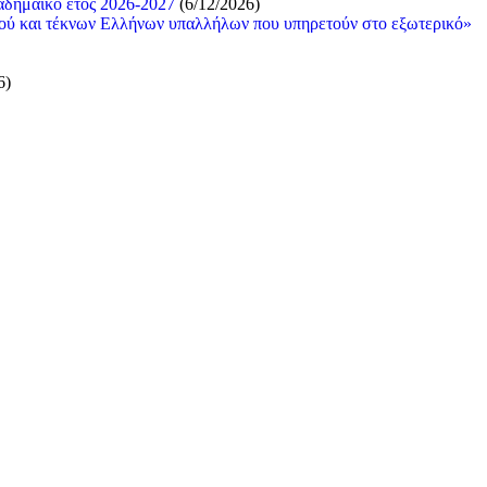
αδημαϊκό έτος 2026-2027
(6/12/2026)
κού και τέκνων Ελλήνων υπαλλήλων που υπηρετούν στο εξωτερικό»
6)