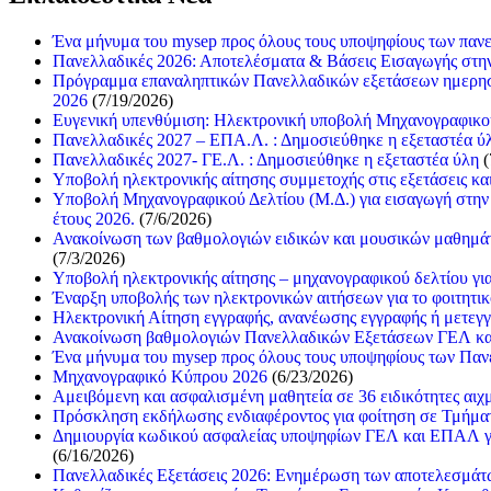
Ένα μήνυμα του mysep προς όλους τους υποψηφίους των παν
Πανελλαδικές 2026: Αποτελέσματα & Βάσεις Εισαγωγής στη
Πρόγραμμα επαναληπτικών Πανελλαδικών εξετάσεων ημερησί
2026
(7/19/2026)
Ευγενική υπενθύμιση: Ηλεκτρονική υποβολή Μηχανογραφι
Πανελλαδικές 2027 – ΕΠΑ.Λ. : Δημοσιεύθηκε η εξεταστέα ύ
Πανελλαδικές 2027- ΓΕ.Λ. : Δημοσιεύθηκε η εξεταστέα ύλη
(
Υποβολή ηλεκτρονικής αίτησης συμμετοχής στις εξετάσεις κα
Υποβολή Μηχανογραφικού Δελτίου (Μ.Δ.) για εισαγωγή στην
έτους 2026.
(7/6/2026)
Ανακοίνωση των βαθμολογιών ειδικών και μουσικών μαθημά
(7/3/2026)
Υποβολή ηλεκτρονικής αίτησης – μηχανογραφικού δελτίου γι
Έναρξη υποβολής των ηλεκτρονικών αιτήσεων για το φοιτητι
Ηλεκτρονική Αίτηση εγγραφής, ανανέωσης εγγραφής ή μετεγγ
Ανακοίνωση βαθμολογιών Πανελλαδικών Εξετάσεων ΓΕΛ κ
Ένα μήνυμα του mysep προς όλους τους υποψηφίους των Πα
Μηχανογραφικό Κύπρου 2026
(6/23/2026)
Αμειβόμενη και ασφαλισμένη μαθητεία σε 36 ειδικότητες αιχ
Πρόσκληση εκδήλωσης ενδιαφέροντος για φοίτηση σε Τμήματα
Δημιουργία κωδικού ασφαλείας υποψηφίων ΓΕΛ και ΕΠΑΛ γι
(6/16/2026)
Πανελλαδικές Εξετάσεις 2026: Ενημέρωση των αποτελεσμάτ