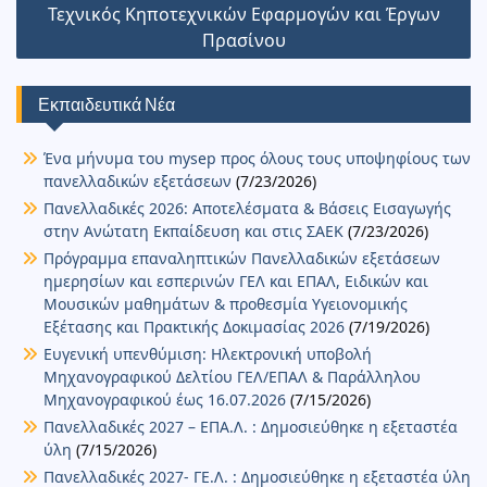
o
τε
Τεχνικός Κηποτεχνικών Εφαρμογών και Έργων
k
n
ίτ
Πρασίνου
ε
Εκπαιδευτικά Νέα
Ένα μήνυμα του mysep προς όλους τους υποψηφίους των
πανελλαδικών εξετάσεων
(7/23/2026)
Πανελλαδικές 2026: Αποτελέσματα & Βάσεις Εισαγωγής
στην Ανώτατη Εκπαίδευση και στις ΣΑΕΚ
(7/23/2026)
Πρόγραμμα επαναληπτικών Πανελλαδικών εξετάσεων
ημερησίων και εσπερινών ΓΕΛ και ΕΠΑΛ, Ειδικών και
Μουσικών μαθημάτων & προθεσμία Υγειονομικής
Εξέτασης και Πρακτικής Δοκιμασίας 2026
(7/19/2026)
Ευγενική υπενθύμιση: Ηλεκτρονική υποβολή
Μηχανογραφικού Δελτίου ΓΕΛ/ΕΠΑΛ & Παράλληλου
Μηχανογραφικού έως 16.07.2026
(7/15/2026)
Πανελλαδικές 2027 – ΕΠΑ.Λ. : Δημοσιεύθηκε η εξεταστέα
ύλη
(7/15/2026)
Πανελλαδικές 2027- ΓΕ.Λ. : Δημοσιεύθηκε η εξεταστέα ύλη