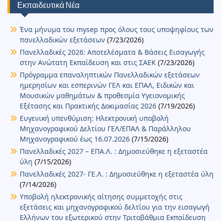
Εκπαιδευτικά Νέα
ε
Ένα μήνυμα του mysep προς όλους τους υποψηφίους των
πανελλαδικών εξετάσεων
(7/23/2026)
Πανελλαδικές 2026: Αποτελέσματα & Βάσεις Εισαγωγής
στην Ανώτατη Εκπαίδευση και στις ΣΑΕΚ
(7/23/2026)
Πρόγραμμα επαναληπτικών Πανελλαδικών εξετάσεων
ημερησίων και εσπερινών ΓΕΛ και ΕΠΑΛ, Ειδικών και
Μουσικών μαθημάτων & προθεσμία Υγειονομικής
Εξέτασης και Πρακτικής Δοκιμασίας 2026
(7/19/2026)
Ευγενική υπενθύμιση: Ηλεκτρονική υποβολή
Μηχανογραφικού Δελτίου ΓΕΛ/ΕΠΑΛ & Παράλληλου
Μηχανογραφικού έως 16.07.2026
(7/15/2026)
Πανελλαδικές 2027 – ΕΠΑ.Λ. : Δημοσιεύθηκε η εξεταστέα
ύλη
(7/15/2026)
Πανελλαδικές 2027- ΓΕ.Λ. : Δημοσιεύθηκε η εξεταστέα ύλη
(7/14/2026)
Υποβολή ηλεκτρονικής αίτησης συμμετοχής στις
εξετάσεις και μηχανογραφικού δελτίου για την εισαγωγή
Ελλήνων του εξωτερικού στην Τριτοβάθμια Εκπαίδευση