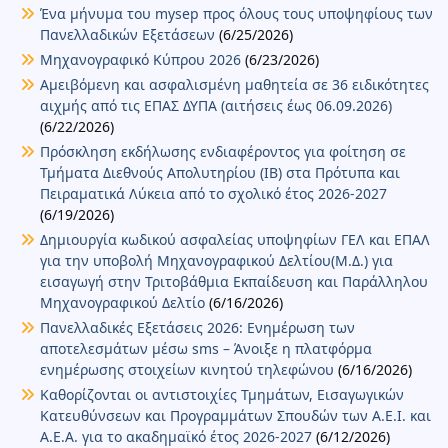
Ένα μήνυμα του mysep προς όλους τους υποψηφίους των
Πανελλαδικών Εξετάσεων
(6/25/2026)
Μηχανογραφικό Κύπρου 2026
(6/23/2026)
Αμειβόμενη και ασφαλισμένη μαθητεία σε 36 ειδικότητες
αιχμής από τις ΕΠΑΣ ΔΥΠΑ (αιτήσεις έως 06.09.2026)
(6/22/2026)
Πρόσκληση εκδήλωσης ενδιαφέροντος για φοίτηση σε
Τμήματα Διεθνούς Απολυτηρίου (IB) στα Πρότυπα και
Πειραματικά Λύκεια από το σχολικό έτος 2026-2027
(6/19/2026)
Δημιουργία κωδικού ασφαλείας υποψηφίων ΓΕΛ και ΕΠΑΛ
για την υποβολή Μηχανογραφικού Δελτίου(Μ.Δ.) για
εισαγωγή στην Τριτοβάθμια Εκπαίδευση και Παράλληλου
Μηχανογραφικού Δελτίο
(6/16/2026)
Πανελλαδικές Εξετάσεις 2026: Ενημέρωση των
αποτελεσμάτων μέσω sms – Άνοιξε η πλατφόρμα
ενημέρωσης στοιχείων κινητού τηλεφώνου
(6/16/2026)
Καθορίζονται οι αντιστοιχίες Τμημάτων, Εισαγωγικών
Κατευθύνσεων και Προγραμμάτων Σπουδών των Α.Ε.Ι. και
Α.Ε.Α. για το ακαδημαϊκό έτος 2026-2027
(6/12/2026)