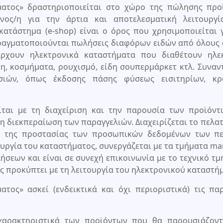
ήματος» δραστηριοποιείται στο χώρο της πώλησης προ
νος/η για την άρτια και αποτελεσματική λειτουργί
ατάστημα (e-shop) είναι ο όρος που χρησιμοποιείται 
πραγματοποιούνται πωλήσεις διαφόρων ειδών από όλους
άρχουν ηλεκτρονικά καταστήματα που διαθέτουν ηλεκ
δη, κοσμήματα, ρουχισμό, είδη σουπερμάρκετ κτλ. Συναν
σιών, όπως έκδοσης πάσης φύσεως εισιτηρίων, κρ
ίται με τη διαχείριση και την παρουσία των προϊόντ
η διεκπεραίωση των παραγγελιών. Διαχειρίζεται το πελα
ση της προστασίας των προσωπικών δεδομένων των πε
ουργία του καταστήματος, συνεργάζεται με τα τμήματα ma
ήσεων και είναι σε συνεχή επικοινωνία με το τεχνικό τμ
ς προκύπτει με τη λειτουργία του ηλεκτρονικού καταστή
ατος» ασκεί (ενδεικτικά και όχι περιοριστικά) τις π
 χαρακτηριστικά των προϊόντων που θα παρουσιάζοντ