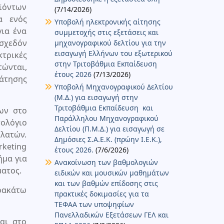
ϊόντων
(7/14/2026)
α ενός
Υποβολή ηλεκτρονικής αίτησης
για ένα
συμμετοχής στις εξετάσεις και
 σχεδόν
μηχανογραφικού δελτίου για την
εισαγωγή Ελλήνων του εξωτερικού
τρικές
στην Τριτοβάθμια Εκπαίδευση
τώνται,
έτους 2026
(7/13/2026)
άτησης
Υποβολή Μηχανογραφικού Δελτίου
(Μ.Δ.) για εισαγωγή στην
Τριτοβάθμια Εκπαίδευση και
ων στο
Παράλληλου Μηχανογραφικού
τολόγιο
Δελτίου (Π.Μ.Δ.) για εισαγωγή σε
λατών.
Δημόσιες Σ.Α.Ε.Κ. (πρώην Ι.Ε.Κ.),
rketing
έτους 2026.
(7/6/2026)
ήμα για
Ανακοίνωση των βαθμολογιών
ματος.
ειδικών και μουσικών μαθημάτων
και των βαθμών επίδοσης στις
αρακάτω
πρακτικές δοκιμασίες για τα
ΤΕΦΑΑ των υποψηφίων
Πανελλαδικών Εξετάσεων ΓΕΛ και
αι στο