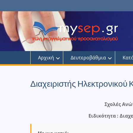
Skip
to
content
Αρχική
Δευτεροβάθμια
Κατ
Διαχειριστής Ηλεκτρονικού
Σχολές Ανώ
Ειδικότητα : Δια