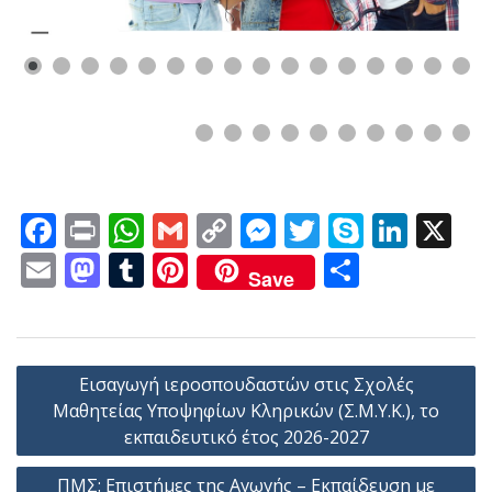
0
1
2
3
4
5
6
7
8
9
0
1
2
3
4
5
F
Pr
W
G
C
M
T
S
Li
X
ac
in
h
m
o
e
w
k
n
E
M
T
Pi
Μ
Save
e
t
at
ai
p
ss
itt
y
k
m
as
u
nt
οι
b
s
l
y
e
er
p
e
ai
to
m
er
ρ
o
A
Li
n
e
dI
l
d
bl
e
α
Πλοήγηση
Εισαγωγή ιεροσπουδαστών στις Σχολές
o
p
n
g
n
o
r
st
σ
άρθρων
Μαθητείας Υποψηφίων Κληρικών (Σ.Μ.Υ.Κ.), το
k
p
k
er
n
τε
εκπαιδευτικό έτος 2026-2027
ίτ
ΠΜΣ: Επιστήμες της Αγωγής – Εκπαίδευση με