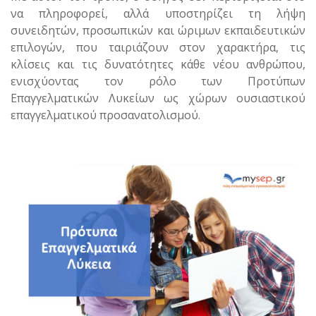
να πληροφορεί, αλλά υποστηρίζει τη λήψη
συνειδητών, προσωπικών και ώριμων εκπαιδευτικών
επιλογών, που ταιριάζουν στον χαρακτήρα, τις
κλίσεις και τις δυνατότητες κάθε νέου ανθρώπου,
ενισχύοντας τον ρόλο των Προτύπων
Επαγγελματικών Λυκείων ως χώρων ουσιαστικού
επαγγελματικού προσανατολισμού.