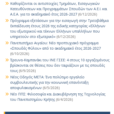
Καθορίζονται οι αντιστοιχίες Τμημάτων, Εισαγωγικών
Κατευθύνσεων και Προγραμμάτων Σπουδών των Α.Ε.Ι. και
Α.Ε.Α. για το ακαδημαϊκό έτος 2026-2027
(6/12/2026)
Πρόγραμμα εξετάσεων για την εισαγωγή στην Τριτοβάθμια
Εκπαίδευση έτους 2026 της ειδικής κατηγορίας «Ελλήνων
του εξωτερικού και τέκνων Ελλήνων υπαλλήλων που
υπηρετούν στο εξωτερικό»
(6/12/2026)
Πανεπιστήμιο Αιγαίου: Νέο προπτυχιακό πρόγραμμα
«Σπουδές Φύλου» από το ακαδημαϊκό έτος 2026-2027
(6/10/2026)
Έρευνα-Καμπανάκι του ΙΝΕ ΓΣΕΕ: 4 στους 10 εργαζομένους
βρίσκονται σε θέσεις που δεν ταιριάζουν με τις σπουδές
τους
(6/9/2026)
Νέος Οδηγός ΜΕΤΑ: Ένα πολύτιμο εργαλείο
συμβουλευτικής για την κοινωνική επανένταξη
αποφυλακισμένων
(6/5/2026)
Νέο ΠΠΣ: Φιλοσοφία και Διακυβέρνηση της Τεχνολογίας
του Πανεπιστημίου Κρήτης
(6/4/2026)