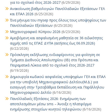
για το σχολικό έτος 2026-2027
(6/29/2026)
Ανακοίνωση βαθμολογιών Πανελλαδικών Εξετάσεων ΓΕΛ
και ΕΠΑΛ 2026
(6/25/2026)
Ένα μήνυμα του mysep προς όλους τους υποψηφίους των
Πανελλαδικών Εξετάσεων
(6/25/2026)
Μηχανογραφικό Κύπρου 2026
(6/23/2026)
Αμειβόμενη και ασφαλισμένη μαθητεία σε 36 ειδικότητες
αιχμής από τις ΕΠΑΣ ΔΥΠΑ (αιτήσεις έως 06.09.2026)
(6/22/2026)
Πρόσκληση εκδήλωσης ενδιαφέροντος για φοίτηση σε
Τμήματα Διεθνούς Απολυτηρίου (IB) στα Πρότυπα και
Πειραματικά Λύκεια από το σχολικό έτος 2026-2027
(6/19/2026)
Δημιουργία κωδικού ασφαλείας υποψηφίων ΓΕΛ και ΕΠΑΛ
για την υποβολή Μηχανογραφικού Δελτίου(Μ.Δ.) για
εισαγωγή στην Τριτοβάθμια Εκπαίδευση και Παράλληλου
Μηχανογραφικού Δελτίο
(6/16/2026)
Πανελλαδικές Εξετάσεις 2026: Ενημέρωση των
αποτελεσμάτων μέσω sms – Άνοιξε η πλατφόρμα
ενημέρωσης στοιχείων κινητού τηλεφώνου
(6/16/2026)