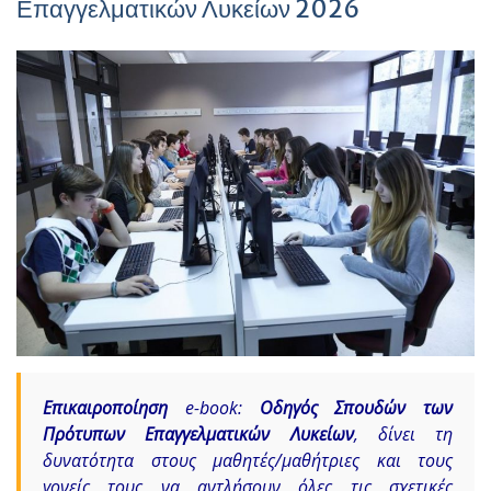
Επαγγελματικών Λυκείων 2026
Επικαιροποίηση
e-book:
Οδηγός Σπουδών των
Πρότυπων Επαγγελματικών Λυκείων
, δίνει τη
δυνατότητα στους μαθητές/μαθήτριες και τους
γονείς τους να αντλήσουν όλες τις σχετικές