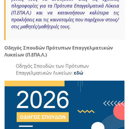
πληροφορίες για τα Πρότυπα Επαγγελματικά Λύκεια
(Π.ΕΠΑ.Λ.) και να κατανοήσουν καλύτερα τις
προκλήσεις και τις καινοτομίες που παρέχουν στους/
στις μαθητές/μαθήτριές τους.
Οδηγός Σπουδών Πρότυπων Επαγγελματικών
Λυκείων (Π.ΕΠΑ.Λ.)
Οδηγός Σπουδών των Πρότυπων
Επαγγελματικών Λυκείων:
εδώ