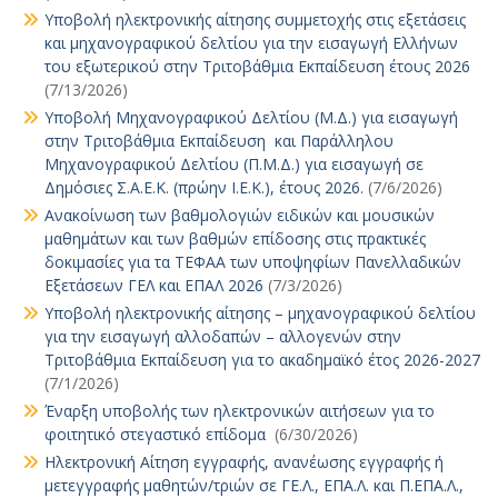
Υποβολή ηλεκτρονικής αίτησης συμμετοχής στις εξετάσεις
και μηχανογραφικού δελτίου για την εισαγωγή Ελλήνων
του εξωτερικού στην Τριτοβάθμια Εκπαίδευση έτους 2026
(7/13/2026)
Υποβολή Μηχανογραφικού Δελτίου (Μ.Δ.) για εισαγωγή
στην Τριτοβάθμια Εκπαίδευση και Παράλληλου
Μηχανογραφικού Δελτίου (Π.Μ.Δ.) για εισαγωγή σε
Δημόσιες Σ.Α.Ε.Κ. (πρώην Ι.Ε.Κ.), έτους 2026.
(7/6/2026)
Ανακοίνωση των βαθμολογιών ειδικών και μουσικών
μαθημάτων και των βαθμών επίδοσης στις πρακτικές
δοκιμασίες για τα ΤΕΦΑΑ των υποψηφίων Πανελλαδικών
Εξετάσεων ΓΕΛ και ΕΠΑΛ 2026
(7/3/2026)
Υποβολή ηλεκτρονικής αίτησης – μηχανογραφικού δελτίου
για την εισαγωγή αλλοδαπών – αλλογενών στην
Τριτοβάθμια Εκπαίδευση για το ακαδημαϊκό έτος 2026-2027
(7/1/2026)
Έναρξη υποβολής των ηλεκτρονικών αιτήσεων για το
φοιτητικό στεγαστικό επίδομα
(6/30/2026)
Ηλεκτρονική Αίτηση εγγραφής, ανανέωσης εγγραφής ή
μετεγγραφής μαθητών/τριών σε ΓΕ.Λ., ΕΠΑ.Λ. και Π.ΕΠΑ.Λ.,