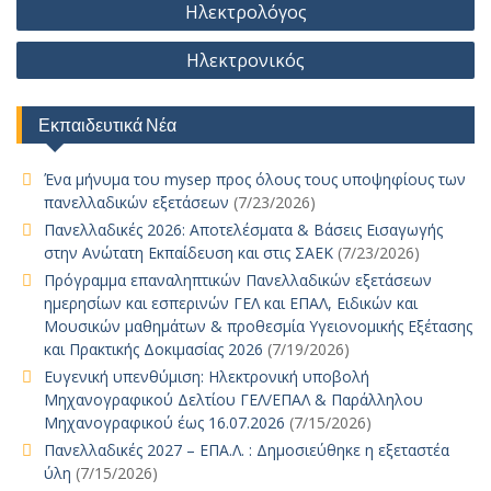
l
d
bl
e
α
Ηλεκτρολόγος
o
p
n
g
n
o
r
st
σ
άρθρων
k
p
k
er
Ηλεκτρονικός
n
τε
ίτ
Εκπαιδευτικά Νέα
ε
Ένα μήνυμα του mysep προς όλους τους υποψηφίους των
πανελλαδικών εξετάσεων
(7/23/2026)
Πανελλαδικές 2026: Αποτελέσματα & Βάσεις Εισαγωγής
στην Ανώτατη Εκπαίδευση και στις ΣΑΕΚ
(7/23/2026)
Πρόγραμμα επαναληπτικών Πανελλαδικών εξετάσεων
ημερησίων και εσπερινών ΓΕΛ και ΕΠΑΛ, Ειδικών και
Μουσικών μαθημάτων & προθεσμία Υγειονομικής Εξέτασης
και Πρακτικής Δοκιμασίας 2026
(7/19/2026)
Ευγενική υπενθύμιση: Ηλεκτρονική υποβολή
Μηχανογραφικού Δελτίου ΓΕΛ/ΕΠΑΛ & Παράλληλου
Μηχανογραφικού έως 16.07.2026
(7/15/2026)
Πανελλαδικές 2027 – ΕΠΑ.Λ. : Δημοσιεύθηκε η εξεταστέα
ύλη
(7/15/2026)