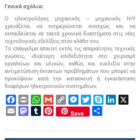
Γενικά σχόλια:
Ο ηλεκτρολόγος μηχανικός – μηχανικός Η/Υ
χρειάζεται να ενημερώνεται συνεχώς και να
εκπαιδεύεται σε τακτά χρονικά διαστήματα στις νέες
τεχνολογικές εξελίξεις στον κλάδο του.
Το επάγγελμα απαιτεί εκτός τις απαραίτητες τεχνικές
γνώσεις, ιδιαίτερη επιδεξιότητα στο χειρισμό
εργαλείων και υλικών, καθώς και ευελιξία στην
αντιμετώπιση έκτακτων προβλημάτων που μπορεί να
προκύψουν κατά την κατασκευή ή εγκατάσταση
διαφόρων ηλεκτρονικών συστημάτων.
F
Pr
W
G
C
M
T
S
Li
X
ac
in
h
m
o
e
w
k
n
E
M
T
Pi
Μ
Save
e
t
at
ai
p
ss
itt
y
k
m
as
u
nt
οι
b
s
l
y
e
er
p
e
ai
to
m
er
ρ
o
A
Li
n
e
dI
Πλοήγηση