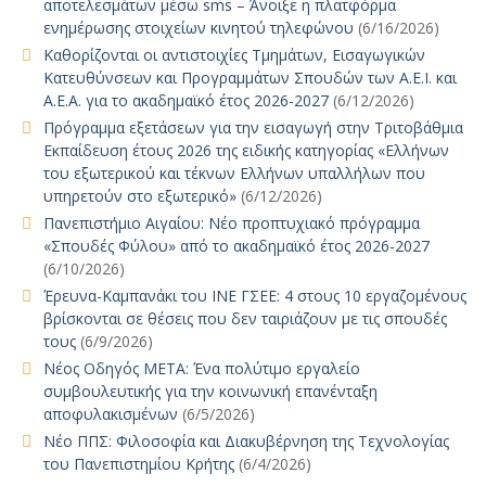
αποτελεσμάτων μέσω sms – Άνοιξε η πλατφόρμα
ενημέρωσης στοιχείων κινητού τηλεφώνου
(6/16/2026)
Καθορίζονται οι αντιστοιχίες Τμημάτων, Εισαγωγικών
Κατευθύνσεων και Προγραμμάτων Σπουδών των Α.Ε.Ι. και
Α.Ε.Α. για το ακαδημαϊκό έτος 2026-2027
(6/12/2026)
Πρόγραμμα εξετάσεων για την εισαγωγή στην Τριτοβάθμια
Εκπαίδευση έτους 2026 της ειδικής κατηγορίας «Ελλήνων
του εξωτερικού και τέκνων Ελλήνων υπαλλήλων που
υπηρετούν στο εξωτερικό»
(6/12/2026)
Πανεπιστήμιο Αιγαίου: Νέο προπτυχιακό πρόγραμμα
«Σπουδές Φύλου» από το ακαδημαϊκό έτος 2026-2027
(6/10/2026)
Έρευνα-Καμπανάκι του ΙΝΕ ΓΣΕΕ: 4 στους 10 εργαζομένους
βρίσκονται σε θέσεις που δεν ταιριάζουν με τις σπουδές
τους
(6/9/2026)
Νέος Οδηγός ΜΕΤΑ: Ένα πολύτιμο εργαλείο
συμβουλευτικής για την κοινωνική επανένταξη
αποφυλακισμένων
(6/5/2026)
Νέο ΠΠΣ: Φιλοσοφία και Διακυβέρνηση της Τεχνολογίας
του Πανεπιστημίου Κρήτης
(6/4/2026)