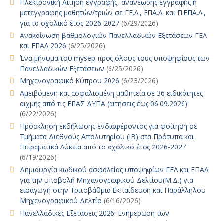
Ηλεκτρονική Αίτηση εγγραφής, ανανέωσης εγγραφής ή
μετεγγραφής μαθητών/τριών σε ΓΕ.Λ., ΕΠΑ.Λ. και Π.ΕΠΑ.Λ.,
για το σχολικό έτος 2026-2027
(6/29/2026)
Ανακοίνωση βαθμολογιών Πανελλαδικών Εξετάσεων ΓΕΛ
και ΕΠΑΛ 2026
(6/25/2026)
Ένα μήνυμα του mysep προς όλους τους υποψηφίους των
Πανελλαδικών Εξετάσεων
(6/25/2026)
Μηχανογραφικό Κύπρου 2026
(6/23/2026)
Αμειβόμενη και ασφαλισμένη μαθητεία σε 36 ειδικότητες
αιχμής από τις ΕΠΑΣ ΔΥΠΑ (αιτήσεις έως 06.09.2026)
(6/22/2026)
Πρόσκληση εκδήλωσης ενδιαφέροντος για φοίτηση σε
Τμήματα Διεθνούς Απολυτηρίου (IB) στα Πρότυπα και
Πειραματικά Λύκεια από το σχολικό έτος 2026-2027
(6/19/2026)
Δημιουργία κωδικού ασφαλείας υποψηφίων ΓΕΛ και ΕΠΑΛ
για την υποβολή Μηχανογραφικού Δελτίου(Μ.Δ.) για
εισαγωγή στην Τριτοβάθμια Εκπαίδευση και Παράλληλου
Μηχανογραφικού Δελτίο
(6/16/2026)
Πανελλαδικές Εξετάσεις 2026: Ενημέρωση των