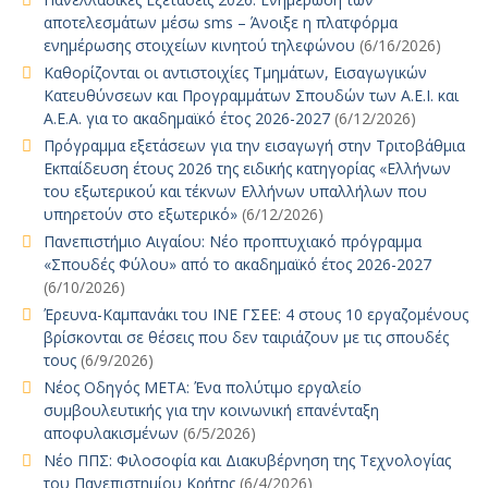
αποτελεσμάτων μέσω sms – Άνοιξε η πλατφόρμα
ενημέρωσης στοιχείων κινητού τηλεφώνου
(6/16/2026)
Καθορίζονται οι αντιστοιχίες Τμημάτων, Εισαγωγικών
Κατευθύνσεων και Προγραμμάτων Σπουδών των Α.Ε.Ι. και
Α.Ε.Α. για το ακαδημαϊκό έτος 2026-2027
(6/12/2026)
Πρόγραμμα εξετάσεων για την εισαγωγή στην Τριτοβάθμια
Εκπαίδευση έτους 2026 της ειδικής κατηγορίας «Ελλήνων
του εξωτερικού και τέκνων Ελλήνων υπαλλήλων που
υπηρετούν στο εξωτερικό»
(6/12/2026)
Πανεπιστήμιο Αιγαίου: Νέο προπτυχιακό πρόγραμμα
«Σπουδές Φύλου» από το ακαδημαϊκό έτος 2026-2027
(6/10/2026)
Έρευνα-Καμπανάκι του ΙΝΕ ΓΣΕΕ: 4 στους 10 εργαζομένους
βρίσκονται σε θέσεις που δεν ταιριάζουν με τις σπουδές
τους
(6/9/2026)
Νέος Οδηγός ΜΕΤΑ: Ένα πολύτιμο εργαλείο
συμβουλευτικής για την κοινωνική επανένταξη
αποφυλακισμένων
(6/5/2026)
Νέο ΠΠΣ: Φιλοσοφία και Διακυβέρνηση της Τεχνολογίας
του Πανεπιστημίου Κρήτης
(6/4/2026)