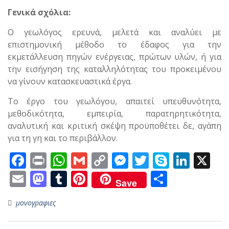
Γενικά σχόλια:
Ο γεωλόγος ερευνά, μελετά και αναλύει με
επιστημονική μέθοδο το έδαφος για την
εκμετάλλευση πηγών ενέργειας, πρώτων υλών, ή για
την εισήγηση της καταλληλότητας του προκειμένου
να γίνουν κατασκευαστικά έργα.
Το έργο του γεωλόγου, απαιτεί υπευθυνότητα,
μεθοδικότητα, εμπειρία, παρατηρητικότητα,
αναλυτική και κριτική σκέψη προϋποθέτει δε, αγάπη
για τη γη και το περιβάλλον.
F
Pr
W
G
C
M
T
S
Li
X
ac
in
h
m
o
e
w
k
n
E
M
T
Pi
Μ
Save
e
t
at
ai
p
ss
itt
y
k
m
as
u
nt
οι
μονογραφιες
b
s
l
y
e
er
p
e
ai
to
m
er
ρ
o
A
Li
n
e
dI
l
d
bl
e
α