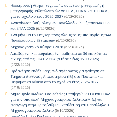
Ηλεκτρονική Αίτηση εγγραφής, ανανέωσης εγγραφής ή
μετεγγραφής μαθητών/τριών σε ΓΕ.Λ., ΕΠΑ.Λ. και Π.ΕΠΑ.Λ.,
για το σχολικό έτος 2026-2027
(6/29/2026)
Ανακοίνωση βαθμολογιών Πανελλαδικών Εξετάσεων ΓΕΛ
και ΕΠΑΛ 2026
(6/25/2026)
Ένα μήνυμα του mysep προς όλους τους υποψηφίους των
Πανελλαδικών Εξετάσεων
(6/25/2026)
Μηχανογραφικό Κύπρου 2026
(6/23/2026)
Αμειβόμενη και ασφαλισμένη μαθητεία σε 36 ειδικότητες
αιχμής από τις ΕΠΑΣ ΔΥΠΑ (αιτήσεις έως 06.09.2026)
(6/22/2026)
Πρόσκληση εκδήλωσης ενδιαφέροντος για φοίτηση σε
Τμήματα Διεθνούς Απολυτηρίου (IB) στα Πρότυπα και
Πειραματικά Λύκεια από το σχολικό έτος 2026-2027
(6/19/2026)
Δημιουργία κωδικού ασφαλείας υποψηφίων ΓΕΛ και ΕΠΑΛ
για την υποβολή Μηχανογραφικού Δελτίου(Μ.Δ.) για
εισαγωγή στην Τριτοβάθμια Εκπαίδευση και Παράλληλου
Μηχανογραφικού Δελτίο
(6/16/2026)
Πανελλαδικές Εξετάσεις 2026: Ενημέρωση των