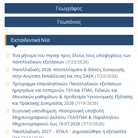
Πλοήγηση
o
p
n
g
n
o
r
st
σ
Γεωγράφος
άρθρων
k
p
k
er
n
τε
Γεωπόνος
ίτ
ε
Εκπαιδευτικά Νέα
Ένα μήνυμα του mysep προς όλους τους υποψηφίους των
πανελλαδικών εξετάσεων
(7/23/2026)
Πανελλαδικές 2026: Αποτελέσματα & Βάσεις Εισαγωγής
στην Ανώτατη Εκπαίδευση και στις ΣΑΕΚ
(7/23/2026)
Πρόγραμμα επαναληπτικών Πανελλαδικών εξετάσεων
ημερησίων και εσπερινών ΓΕΛ και ΕΠΑΛ, Ειδικών και
Μουσικών μαθημάτων & προθεσμία Υγειονομικής Εξέτασης
και Πρακτικής Δοκιμασίας 2026
(7/19/2026)
Ευγενική υπενθύμιση: Ηλεκτρονική υποβολή
Μηχανογραφικού Δελτίου ΓΕΛ/ΕΠΑΛ & Παράλληλου
Μηχανογραφικού έως 16.07.2026
(7/15/2026)
Πανελλαδικές 2027 – ΕΠΑ.Λ. : Δημοσιεύθηκε η εξεταστέα
ύλη
(7/15/2026)