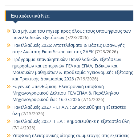
b
s
l
y
e
er
p
e
ai
to
m
er
ρ
o
A
Li
n
e
dI
l
d
bl
e
α
Εκπαιδευτικά Νέα
o
p
n
g
n
o
r
st
σ
Ένα μήνυμα του mysep προς όλους τους υποψηφίους των
k
p
k
er
n
τε
πανελλαδικών εξετάσεων
(7/23/2026)
ίτ
Πανελλαδικές 2026: Αποτελέσματα & Βάσεις Εισαγωγής
στην Ανώτατη Εκπαίδευση και στις ΣΑΕΚ
(7/23/2026)
ε
Πρόγραμμα επαναληπτικών Πανελλαδικών εξετάσεων
ημερησίων και εσπερινών ΓΕΛ και ΕΠΑΛ, Ειδικών και
Μουσικών μαθημάτων & προθεσμία Υγειονομικής Εξέτασης
και Πρακτικής Δοκιμασίας 2026
(7/19/2026)
Ευγενική υπενθύμιση: Ηλεκτρονική υποβολή
Μηχανογραφικού Δελτίου ΓΕΛ/ΕΠΑΛ & Παράλληλου
Μηχανογραφικού έως 16.07.2026
(7/15/2026)
Πανελλαδικές 2027 – ΕΠΑ.Λ. : Δημοσιεύθηκε η εξεταστέα
ύλη
(7/15/2026)
Πανελλαδικές 2027- ΓΕ.Λ. : Δημοσιεύθηκε η εξεταστέα ύλη
(7/14/2026)
Υποβολή ηλεκτρονικής αίτησης συμμετοχής στις εξετάσεις