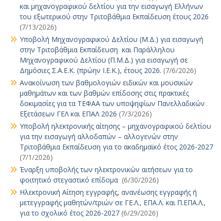
και μηχανογραφικού δελτίου για την εισαγωγή Ελλήνων
του εξωτερικού στην Τριτοβάθμια Εκπαίδευση έτους 2026
(7/13/2026)
Υποβολή Μηχανογραφικού Δελτίου (Μ.Δ.) για εισαγωγή
στην Τριτοβάθμια Εκπαίδευση και Παράλληλου
Μηχανογραφικού Δελτίου (Π.Μ.Δ.) για εισαγωγή σε
Δημόσιες Σ.Α.Ε.Κ. (πρώην Ι.Ε.Κ.), έτους 2026.
(7/6/2026)
Ανακοίνωση των βαθμολογιών ειδικών και μουσικών
μαθημάτων και των βαθμών επίδοσης στις πρακτικές
δοκιμασίες για τα ΤΕΦΑΑ των υποψηφίων Πανελλαδικών
Εξετάσεων ΓΕΛ και ΕΠΑΛ 2026
(7/3/2026)
Υποβολή ηλεκτρονικής αίτησης – μηχανογραφικού δελτίου
για την εισαγωγή αλλοδαπών – αλλογενών στην
Τριτοβάθμια Εκπαίδευση για το ακαδημαϊκό έτος 2026-2027
(7/1/2026)
Έναρξη υποβολής των ηλεκτρονικών αιτήσεων για το
φοιτητικό στεγαστικό επίδομα
(6/30/2026)
Ηλεκτρονική Αίτηση εγγραφής, ανανέωσης εγγραφής ή
μετεγγραφής μαθητών/τριών σε ΓΕ.Λ., ΕΠΑ.Λ. και Π.ΕΠΑ.Λ.,
για το σχολικό έτος 2026-2027
(6/29/2026)