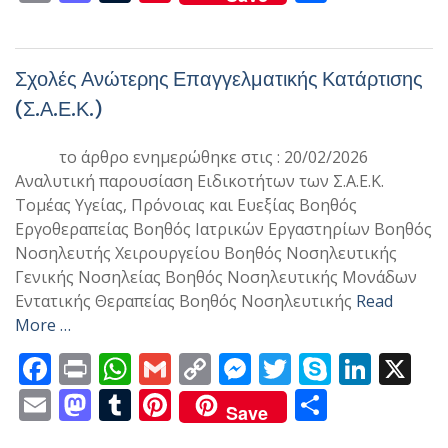
e
t
at
ai
p
ss
itt
y
k
m
as
u
nt
οι
b
s
l
y
e
er
p
e
ai
to
m
er
ρ
o
A
Li
n
e
dI
l
d
bl
e
α
Σχολές Ανώτερης Επαγγελματικής Κατάρτισης
o
p
n
g
n
o
r
st
σ
(Σ.Α.Ε.Κ.)
k
p
k
er
n
τε
το άρθρο ενημερώθηκε στις : 20/02/2026
ίτ
Αναλυτική παρουσίαση Ειδικοτήτων των Σ.Α.Ε.Κ.
ε
Τομέας Υγείας, Πρόνοιας και Ευεξίας Βοηθός
Εργοθεραπείας Βοηθός Ιατρικών Εργαστηρίων Βοηθός
Νοσηλευτής Χειρουργείου Βοηθός Νοσηλευτικής
Γενικής Νοσηλείας Βοηθός Νοσηλευτικής Μονάδων
Εντατικής Θεραπείας Βοηθός Νοσηλευτικής
Read
More …
F
Pr
W
G
C
M
T
S
Li
X
ac
in
h
m
o
e
w
k
n
E
M
T
Pi
Μ
Save
e
t
at
ai
p
ss
itt
y
k
m
as
u
nt
οι