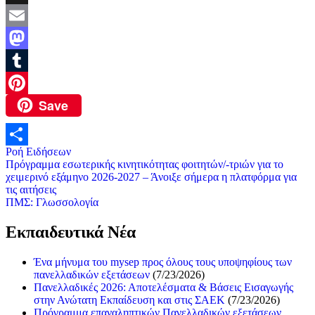
X
Email
Mastodon
Tumblr
Save
Pinterest
Ροή Ειδήσεων
Μοιραστείτε
Πλοήγηση
Πρόγραμμα εσωτερικής κινητικότητας φοιτητών/-τριών για το
χειμερινό εξάμηνο 2026-2027 – Άνοιξε σήμερα η πλατφόρμα για
άρθρων
τις αιτήσεις
ΠΜΣ: Γλωσσολογία
Εκπαιδευτικά Νέα
Ένα μήνυμα του mysep προς όλους τους υποψηφίους των
πανελλαδικών εξετάσεων
(7/23/2026)
Πανελλαδικές 2026: Αποτελέσματα & Βάσεις Εισαγωγής
στην Ανώτατη Εκπαίδευση και στις ΣΑΕΚ
(7/23/2026)
Πρόγραμμα επαναληπτικών Πανελλαδικών εξετάσεων