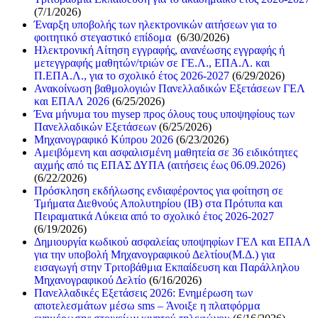
(7/1/2026)
Έναρξη υποβολής των ηλεκτρονικών αιτήσεων για το
φοιτητικό στεγαστικό επίδομα
(6/30/2026)
Ηλεκτρονική Αίτηση εγγραφής, ανανέωσης εγγραφής ή
μετεγγραφής μαθητών/τριών σε ΓΕ.Λ., ΕΠΑ.Λ. και
Π.ΕΠΑ.Λ., για το σχολικό έτος 2026-2027
(6/29/2026)
Ανακοίνωση βαθμολογιών Πανελλαδικών Εξετάσεων ΓΕΛ
και ΕΠΑΛ 2026
(6/25/2026)
Ένα μήνυμα του mysep προς όλους τους υποψηφίους των
Πανελλαδικών Εξετάσεων
(6/25/2026)
Μηχανογραφικό Κύπρου 2026
(6/23/2026)
Αμειβόμενη και ασφαλισμένη μαθητεία σε 36 ειδικότητες
αιχμής από τις ΕΠΑΣ ΔΥΠΑ (αιτήσεις έως 06.09.2026)
(6/22/2026)
Πρόσκληση εκδήλωσης ενδιαφέροντος για φοίτηση σε
Τμήματα Διεθνούς Απολυτηρίου (IB) στα Πρότυπα και
Πειραματικά Λύκεια από το σχολικό έτος 2026-2027
(6/19/2026)
Δημιουργία κωδικού ασφαλείας υποψηφίων ΓΕΛ και ΕΠΑΛ
για την υποβολή Μηχανογραφικού Δελτίου(Μ.Δ.) για
εισαγωγή στην Τριτοβάθμια Εκπαίδευση και Παράλληλου
Μηχανογραφικού Δελτίο
(6/16/2026)
Πανελλαδικές Εξετάσεις 2026: Ενημέρωση των
αποτελεσμάτων μέσω sms – Άνοιξε η πλατφόρμα