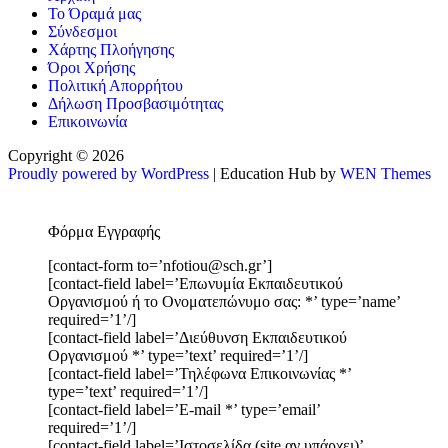
Το Όραμά μας
Σύνδεσμοι
Χάρτης Πλοήγησης
Όροι Χρήσης
Πολιτική Απορρήτου
Δήλωση Προσβασιμότητας
Επικοινωνία
Copyright © 2026
Proudly powered by WordPress
|
Education Hub by
WEN Themes
Φόρμα Εγγραφής
[contact-form to=’nfotiou@sch.gr’]
[contact-field label=’Επωνυμία Εκπαιδευτικού
Οργανισμού ή το Ονοματεπώνυμο σας: *’ type=’name’
required=’1’/]
[contact-field label=’Διεύθυνση Εκπαιδευτικού
Οργανισμού *’ type=’text’ required=’1’/]
[contact-field label=’Τηλέφωνα Επικοινωνίας *’
type=’text’ required=’1’/]
[contact-field label=’E-mail *’ type=’email’
required=’1’/]
[contact-field label=’Ιστοσελίδα (site αν υπάρχει)’