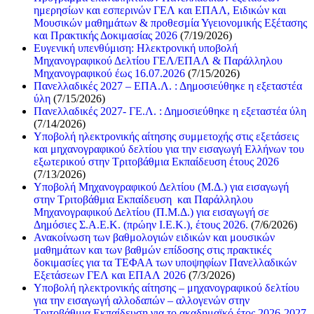
ημερησίων και εσπερινών ΓΕΛ και ΕΠΑΛ, Ειδικών και
Μουσικών μαθημάτων & προθεσμία Υγειονομικής Εξέτασης
και Πρακτικής Δοκιμασίας 2026
(7/19/2026)
Ευγενική υπενθύμιση: Ηλεκτρονική υποβολή
Μηχανογραφικού Δελτίου ΓΕΛ/ΕΠΑΛ & Παράλληλου
Μηχανογραφικού έως 16.07.2026
(7/15/2026)
Πανελλαδικές 2027 – ΕΠΑ.Λ. : Δημοσιεύθηκε η εξεταστέα
ύλη
(7/15/2026)
Πανελλαδικές 2027- ΓΕ.Λ. : Δημοσιεύθηκε η εξεταστέα ύλη
(7/14/2026)
Υποβολή ηλεκτρονικής αίτησης συμμετοχής στις εξετάσεις
και μηχανογραφικού δελτίου για την εισαγωγή Ελλήνων του
εξωτερικού στην Τριτοβάθμια Εκπαίδευση έτους 2026
(7/13/2026)
Υποβολή Μηχανογραφικού Δελτίου (Μ.Δ.) για εισαγωγή
στην Τριτοβάθμια Εκπαίδευση και Παράλληλου
Μηχανογραφικού Δελτίου (Π.Μ.Δ.) για εισαγωγή σε
Δημόσιες Σ.Α.Ε.Κ. (πρώην Ι.Ε.Κ.), έτους 2026.
(7/6/2026)
Ανακοίνωση των βαθμολογιών ειδικών και μουσικών
μαθημάτων και των βαθμών επίδοσης στις πρακτικές
δοκιμασίες για τα ΤΕΦΑΑ των υποψηφίων Πανελλαδικών
Εξετάσεων ΓΕΛ και ΕΠΑΛ 2026
(7/3/2026)
Υποβολή ηλεκτρονικής αίτησης – μηχανογραφικού δελτίου
για την εισαγωγή αλλοδαπών – αλλογενών στην
Τριτοβάθμια Εκπαίδευση για το ακαδημαϊκό έτος 2026-2027