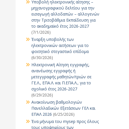
Υποβολή ηλεκτρονικής αίτησης –
μηχανογραφικού δελτίου για την
εισαγωγή αλλοδαπών – αλλογενών
στην Τριτοβάθμια Εκπαίδευση για
το ακαδημαϊκό έτος 2026-2027
(7/1/2026)
Έναρξη υποβολής των
ηλεκτρονικών αιτήσεων για το
φοιτητικό στεγαστικό επίδομα
(6/30/2026)
Ηλεκτρονική Αίτηση εγγραφής,
ανανέωσης εγγραφής ή
μετεγγραφής μαθητών/τριών σε
ΓΕ.Λ., ΕΠΑ.Λ. και Π.ΕΠΑ.Λ., για το
σχολικό έτος 2026-2027
(6/29/2026)
Ανακοίνωση βαθμολογιών
Πανελλαδικών Εξετάσεων ΓΕΛ και
ΕΠΑΛ 2026
(6/25/2026)
Ένα μήνυμα του mysep προς όλους
τους υποψηφίους των