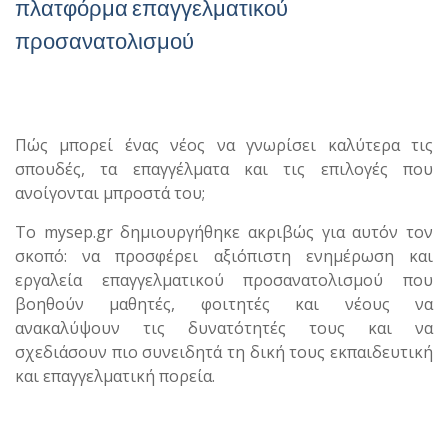
πλατφόρμα επαγγελματικού
προσανατολισμού
.
Πώς
μπορεί
ένας
νέος
να
γνωρίσει
καλύτερα
τις
σπουδές,
τα
επαγγέλματα
και
τις
επιλογές
που
ανοίγονται
μπροστά
του;
Το
mysep.
gr
δημιουργήθηκε
ακριβώς
για
αυτόν
τον
σκοπό:
να
προσφέρει
αξιόπιστη
ενημέρωση
και
εργαλεία
επαγγελματικού
προσανατολισμού
που
βοηθούν
μαθητές,
φοιτητές
και
νέους
να
ανακαλύψουν
τις
δυνατότητές
τους
και
να
σχεδιάσουν
πιο
συνειδητά
τη
δική
τους
εκπαιδευτική
και
επαγγελματική
πορεία.
.