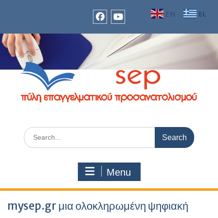
Skip
EN
EL
to
content
facebook
Youtube
Search
for:
Menu
mysep.gr μια ολοκληρωμένη ψηφιακή