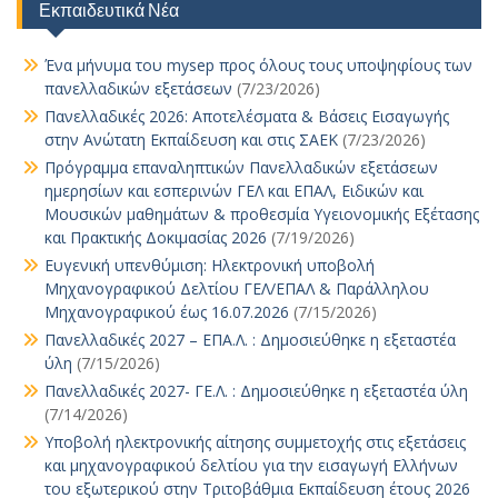
ε
Εκπαιδευτικά Νέα
Ένα μήνυμα του mysep προς όλους τους υποψηφίους των
πανελλαδικών εξετάσεων
(7/23/2026)
Πανελλαδικές 2026: Αποτελέσματα & Βάσεις Εισαγωγής
στην Ανώτατη Εκπαίδευση και στις ΣΑΕΚ
(7/23/2026)
Πρόγραμμα επαναληπτικών Πανελλαδικών εξετάσεων
ημερησίων και εσπερινών ΓΕΛ και ΕΠΑΛ, Ειδικών και
Μουσικών μαθημάτων & προθεσμία Υγειονομικής Εξέτασης
και Πρακτικής Δοκιμασίας 2026
(7/19/2026)
Ευγενική υπενθύμιση: Ηλεκτρονική υποβολή
Μηχανογραφικού Δελτίου ΓΕΛ/ΕΠΑΛ & Παράλληλου
Μηχανογραφικού έως 16.07.2026
(7/15/2026)
Πανελλαδικές 2027 – ΕΠΑ.Λ. : Δημοσιεύθηκε η εξεταστέα
ύλη
(7/15/2026)
Πανελλαδικές 2027- ΓΕ.Λ. : Δημοσιεύθηκε η εξεταστέα ύλη
(7/14/2026)
Υποβολή ηλεκτρονικής αίτησης συμμετοχής στις εξετάσεις
και μηχανογραφικού δελτίου για την εισαγωγή Ελλήνων
του εξωτερικού στην Τριτοβάθμια Εκπαίδευση έτους 2026