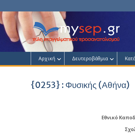
Skip
to
content
Αρχική
Δευτεροβάθμια
Κατ
{0253} : Φυσικής (Αθήνα)
Εθνικό Καπο
Σχο