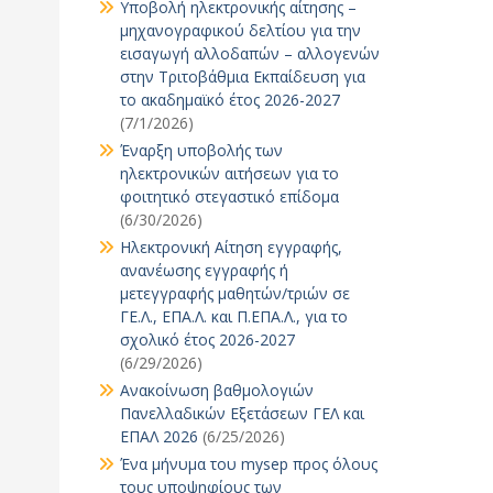
Υποβολή ηλεκτρονικής αίτησης –
μηχανογραφικού δελτίου για την
εισαγωγή αλλοδαπών – αλλογενών
στην Τριτοβάθμια Εκπαίδευση για
το ακαδημαϊκό έτος 2026-2027
(7/1/2026)
Έναρξη υποβολής των
ηλεκτρονικών αιτήσεων για το
φοιτητικό στεγαστικό επίδομα
(6/30/2026)
Ηλεκτρονική Αίτηση εγγραφής,
ανανέωσης εγγραφής ή
μετεγγραφής μαθητών/τριών σε
ΓΕ.Λ., ΕΠΑ.Λ. και Π.ΕΠΑ.Λ., για το
σχολικό έτος 2026-2027
(6/29/2026)
Ανακοίνωση βαθμολογιών
Πανελλαδικών Εξετάσεων ΓΕΛ και
ΕΠΑΛ 2026
(6/25/2026)
Ένα μήνυμα του mysep προς όλους
τους υποψηφίους των