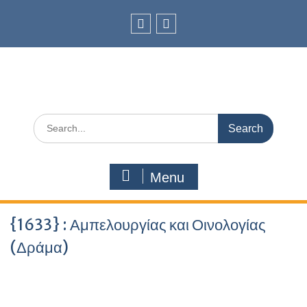
Skip
to
content
facebook
Youtube
Search
for:
Menu
{1633} : Αμπελουργίας και Οινολογίας
(Δράμα)