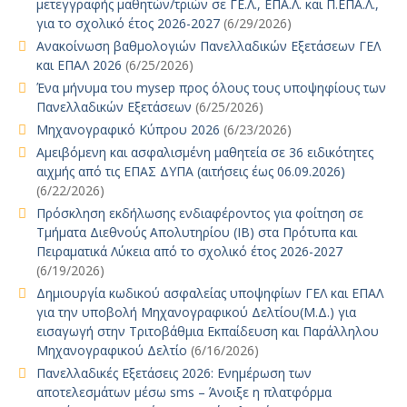
μετεγγραφής μαθητών/τριών σε ΓΕ.Λ., ΕΠΑ.Λ. και Π.ΕΠΑ.Λ.,
για το σχολικό έτος 2026-2027
(6/29/2026)
Ανακοίνωση βαθμολογιών Πανελλαδικών Εξετάσεων ΓΕΛ
και ΕΠΑΛ 2026
(6/25/2026)
Ένα μήνυμα του mysep προς όλους τους υποψηφίους των
Πανελλαδικών Εξετάσεων
(6/25/2026)
Μηχανογραφικό Κύπρου 2026
(6/23/2026)
Αμειβόμενη και ασφαλισμένη μαθητεία σε 36 ειδικότητες
αιχμής από τις ΕΠΑΣ ΔΥΠΑ (αιτήσεις έως 06.09.2026)
(6/22/2026)
Πρόσκληση εκδήλωσης ενδιαφέροντος για φοίτηση σε
Τμήματα Διεθνούς Απολυτηρίου (IB) στα Πρότυπα και
Πειραματικά Λύκεια από το σχολικό έτος 2026-2027
(6/19/2026)
Δημιουργία κωδικού ασφαλείας υποψηφίων ΓΕΛ και ΕΠΑΛ
για την υποβολή Μηχανογραφικού Δελτίου(Μ.Δ.) για
εισαγωγή στην Τριτοβάθμια Εκπαίδευση και Παράλληλου
Μηχανογραφικού Δελτίο
(6/16/2026)
Πανελλαδικές Εξετάσεις 2026: Ενημέρωση των
αποτελεσμάτων μέσω sms – Άνοιξε η πλατφόρμα