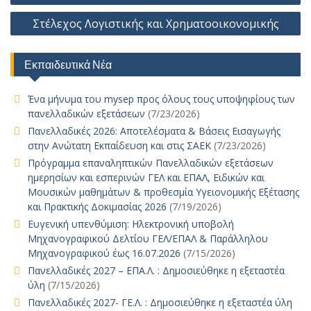
k
p
k
er
n
τε
Στέλεχος Λογιστικής και Χρηματοοικονομικής
ίτ
ε
Εκπαιδευτικά Νέα
Ένα μήνυμα του mysep προς όλους τους υποψηφίους των
πανελλαδικών εξετάσεων
(7/23/2026)
Πανελλαδικές 2026: Αποτελέσματα & Βάσεις Εισαγωγής
στην Ανώτατη Εκπαίδευση και στις ΣΑΕΚ
(7/23/2026)
Πρόγραμμα επαναληπτικών Πανελλαδικών εξετάσεων
ημερησίων και εσπερινών ΓΕΛ και ΕΠΑΛ, Ειδικών και
Μουσικών μαθημάτων & προθεσμία Υγειονομικής Εξέτασης
και Πρακτικής Δοκιμασίας 2026
(7/19/2026)
Ευγενική υπενθύμιση: Ηλεκτρονική υποβολή
Μηχανογραφικού Δελτίου ΓΕΛ/ΕΠΑΛ & Παράλληλου
Μηχανογραφικού έως 16.07.2026
(7/15/2026)
Πανελλαδικές 2027 – ΕΠΑ.Λ. : Δημοσιεύθηκε η εξεταστέα
ύλη
(7/15/2026)
Πανελλαδικές 2027- ΓΕ.Λ. : Δημοσιεύθηκε η εξεταστέα ύλη