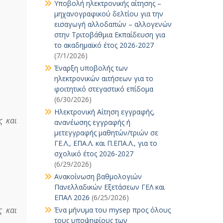
Υποβολή ηλεκτρονικής αίτησης –
μηχανογραφικού δελτίου για την
εισαγωγή αλλοδαπών – αλλογενών
στην Τριτοβάθμια Εκπαίδευση για
το ακαδημαϊκό έτος 2026-2027
(7/1/2026)
Έναρξη υποβολής των
ηλεκτρονικών αιτήσεων για το
φοιτητικό στεγαστικό επίδομα
(6/30/2026)
Ηλεκτρονική Αίτηση εγγραφής,
ς και
ανανέωσης εγγραφής ή
μετεγγραφής μαθητών/τριών σε
ΓΕ.Λ., ΕΠΑ.Λ. και Π.ΕΠΑ.Λ., για το
σχολικό έτος 2026-2027
(6/29/2026)
Ανακοίνωση βαθμολογιών
Πανελλαδικών Εξετάσεων ΓΕΛ και
ΕΠΑΛ 2026
(6/25/2026)
ς και
Ένα μήνυμα του mysep προς όλους
τους υποψηφίους των