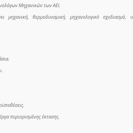
νολόγων Μηχανικών των ΑΕΙ.
ι μηχανική, θερμοδυναμική, μηχανολογικό σχεδιασμό, υλ
άσια.
ν.
οϋποθέσεις.
 έργα περιορισμένης έκτασης.