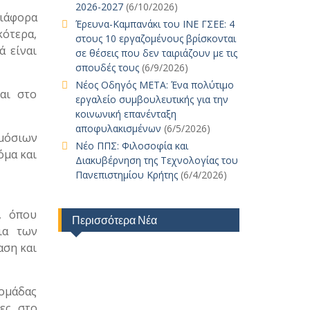
2026-2027
(6/10/2026)
διάφορα
Έρευνα-Καμπανάκι του ΙΝΕ ΓΣΕΕ: 4
κότερα,
στους 10 εργαζομένους βρίσκονται
ά είναι
σε θέσεις που δεν ταιριάζουν με τις
σπουδές τους
(6/9/2026)
Νέος Οδηγός ΜΕΤΑ: Ένα πολύτιμο
αι στο
εργαλείο συμβουλευτικής για την
κοινωνική επανένταξη
αποφυλακισμένων
(6/5/2026)
μόσιων
Νέο ΠΠΣ: Φιλοσοφία και
όμα και
Διακυβέρνηση της Τεχνολογίας του
Πανεπιστημίου Κρήτης
(6/4/2026)
, όπου
Περισσότερα Νέα
ια των
αση και
 ομάδας
ες στο