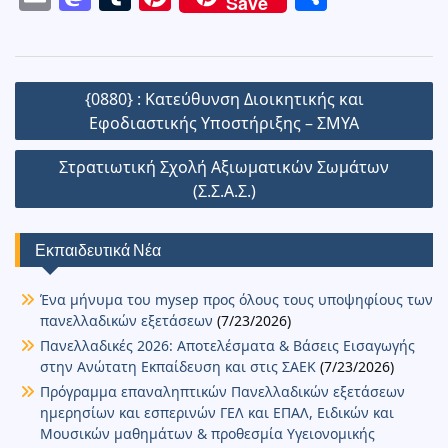
Save
c
t
at
ai
p
ss
itt
y
k
m
a
u
nt
οι
e
s
l
y
e
er
p
e
ai
st
m
er
ρ
b
A
Li
n
e
dI
l
o
bl
e
α
Πλοήγηση
{0880} : Κατεύθυνση Διοικητικής και
o
p
n
g
n
d
r
st
σ
άρθρων
Εφοδιαστικής Υποστήριξης – ΣΜΥΑ
o
p
k
er
o
τε
Στρατιωτική Σχολή Αξιωματικών Σωμάτων
k
n
ίτ
(Σ.Σ.Α.Σ.)
ε
Εκπαιδευτικά Νέα
Ένα μήνυμα του mysep προς όλους τους υποψηφίους των
πανελλαδικών εξετάσεων
(7/23/2026)
Πανελλαδικές 2026: Αποτελέσματα & Βάσεις Εισαγωγής
στην Ανώτατη Εκπαίδευση και στις ΣΑΕΚ
(7/23/2026)
Πρόγραμμα επαναληπτικών Πανελλαδικών εξετάσεων
ημερησίων και εσπερινών ΓΕΛ και ΕΠΑΛ, Ειδικών και
Μουσικών μαθημάτων & προθεσμία Υγειονομικής