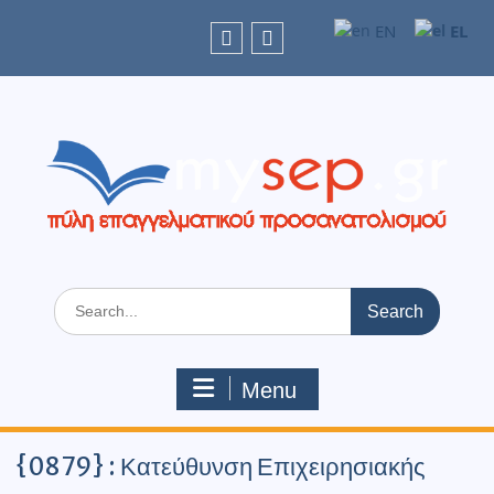
Skip
EL
EN
to
content
facebook
Youtube
Search
for:
Menu
{0879} : Κατεύθυνση Επιχειρησιακής