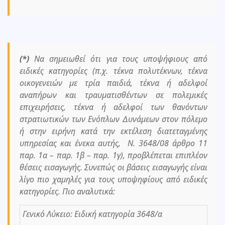
(*)
Να σημειωθεί ότι για τους υποψήφιους από
ειδικές κατηγορίες (π.χ. τέκνα πολυτέκνων, τέκνα
οικογενειών µε τρία παιδιά, τέκνα ή αδελφοί
αναπήρων και τραυµατισθέντων σε πολεµικές
επιχειρήσεις, τέκνα ή αδελφοί των θανόντων
στρατιωτικών των Ενόπλων ∆υνάµεων στον πόλεµο
ή στην ειρήνη κατά την εκτέλεση διατεταγµένης
υπηρεσίας και ένεκα αυτής, Ν. 3648/08 άρθρο 11
παρ. 1α – παρ. 1β – παρ. 1γ), προβλέπεται επιπλέον
θέσεις εισαγωγής. Συνεπώς οι βάσεις εισαγωγής είναι
λίγο πιο χαμηλές για τους υποψηφίους από ειδικές
κατηγορίες. Πιο αναλυτικά:
Γενικό Λύκειο: Ειδική κατηγορία 3648/α