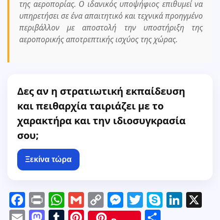
της αεροπορίας. Ο ιδανικός υποψήφιος επιθυμεί να
υπηρετήσει σε ένα απαιτητικό και τεχνικά προηγμένο
περιβάλλον με αποστολή την υποστήριξη της
αεροπορικής αποτρεπτικής ισχύος της χώρας.
Δες αν η στρατιωτική εκπαίδευση
και πειθαρχία ταιριάζει με το
χαρακτήρα και την ιδιοσυγκρασία
σου;
Ξεκίνα τώρα
F
Pr
W
G
C
M
T
S
Li
X
a
in
h
m
o
e
w
k
n
E
M
T
Pi
Μ