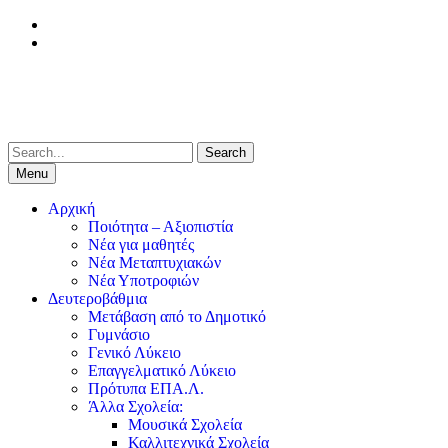
Skip
facebook
to
Youtube
content
Search
for:
Menu
Αρχική
Ποιότητα – Αξιοπιστία
Νέα για μαθητές
Νέα Μεταπτυχιακών
Νέα Υποτροφιών
Δευτεροβάθμια
Μετάβαση από το Δημοτικό
Γυμνάσιο
Γενικό Λύκειο
Επαγγελματικό Λύκειο
Πρότυπα ΕΠΑ.Λ.
Άλλα Σχολεία:
Μουσικά Σχολεία
Καλλιτεχνικά Σχολεία