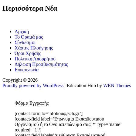
Περισσότερα Νέα
Αρχική
Το Όραμά μας
Σύνδεσμοι
Χάρτης Πλοήγησης
Όροι Χρήσης
Πολιτική Απορρήτου
Δήλωση Προσβασιμότητας
Επικοινωνία
Copyright © 2026
Proudly powered by WordPress
|
Education Hub by
WEN Themes
Φόρμα Εγγραφής
[contact-form to=’nfotiou@sch.gr’]
[contact-field label=’Επωνυμία Εκπαιδευτικού
Οργανισμού ή το Ονοματεπώνυμο σας: *’ type=’name’
required=’1’/]
[contact-field label=’Διεύθυνση Εκπαιδευτικού