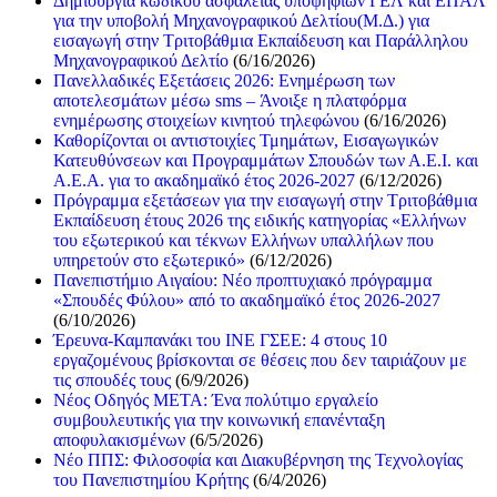
Δημιουργία κωδικού ασφαλείας υποψηφίων ΓΕΛ και ΕΠΑΛ
για την υποβολή Μηχανογραφικού Δελτίου(Μ.Δ.) για
εισαγωγή στην Τριτοβάθμια Εκπαίδευση και Παράλληλου
Μηχανογραφικού Δελτίο
(6/16/2026)
Πανελλαδικές Εξετάσεις 2026: Ενημέρωση των
αποτελεσμάτων μέσω sms – Άνοιξε η πλατφόρμα
ενημέρωσης στοιχείων κινητού τηλεφώνου
(6/16/2026)
Καθορίζονται οι αντιστοιχίες Τμημάτων, Εισαγωγικών
Κατευθύνσεων και Προγραμμάτων Σπουδών των Α.Ε.Ι. και
Α.Ε.Α. για το ακαδημαϊκό έτος 2026-2027
(6/12/2026)
Πρόγραμμα εξετάσεων για την εισαγωγή στην Τριτοβάθμια
Εκπαίδευση έτους 2026 της ειδικής κατηγορίας «Ελλήνων
του εξωτερικού και τέκνων Ελλήνων υπαλλήλων που
υπηρετούν στο εξωτερικό»
(6/12/2026)
Πανεπιστήμιο Αιγαίου: Νέο προπτυχιακό πρόγραμμα
«Σπουδές Φύλου» από το ακαδημαϊκό έτος 2026-2027
(6/10/2026)
Έρευνα-Καμπανάκι του ΙΝΕ ΓΣΕΕ: 4 στους 10
εργαζομένους βρίσκονται σε θέσεις που δεν ταιριάζουν με
τις σπουδές τους
(6/9/2026)
Νέος Οδηγός ΜΕΤΑ: Ένα πολύτιμο εργαλείο
συμβουλευτικής για την κοινωνική επανένταξη
αποφυλακισμένων
(6/5/2026)
Νέο ΠΠΣ: Φιλοσοφία και Διακυβέρνηση της Τεχνολογίας
του Πανεπιστημίου Κρήτης
(6/4/2026)