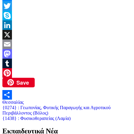
Link
Messenger
Twitter
Skype
LinkedIn
X
Email
Mastodon
Tumblr
Save
Pinterest
Θεσσαλίας
Μοιραστείτε
Πλοήγηση
{0274} : Γεωπονίας, Φυτικής Παραγωγής και Αγροτικού
Περιβάλλοντος (Βόλος)
άρθρων
{1438} : Φυσικοθεραπείας (Λαμία)
Εκπαιδευτικά Νέα