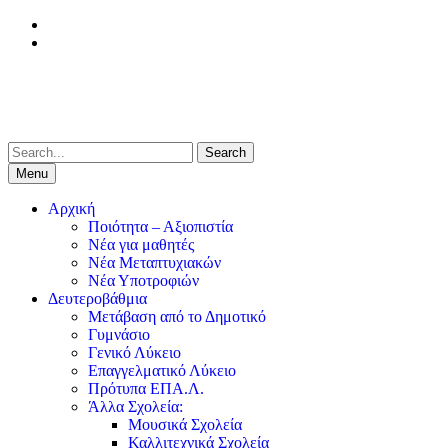
Skip
facebook
to
Youtube
content
Search
for:
Menu
Αρχική
Ποιότητα – Αξιοπιστία
Νέα για μαθητές
Νέα Μεταπτυχιακών
Νέα Υποτροφιών
Δευτεροβάθμια
Μετάβαση από το Δημοτικό
Γυμνάσιο
Γενικό Λύκειο
Επαγγελματικό Λύκειο
Πρότυπα ΕΠΑ.Λ.
Άλλα Σχολεία:
Μουσικά Σχολεία
Καλλιτεχνικά Σχολεία