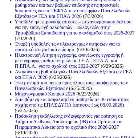
μαθημάτων και των βαθμών επίδοσης στις πρακτικές
δοκιμασίες για τα ΤΕΦΑΑ των υποψηφίων Πανελλαδικών
Εξετάσεων ΓΕΛ και ΕΠΑΛ 2026
(7/3/2026)
Υποβολή ηλεκτρονικής αίτησης – μηχανογραφικού δελτίου
για την εισαγωγή αλλοδαπών – αλλογενών στην
Τριτοβάθμια Εκπαίδευση για το ακαδημαϊκό έτος 2026-2027
(7/1/2026)
Έναρξη υποβολής των ηλεκτρονικών αιτήσεων για το
φοιτητικό στεγαστικό επίδομα
(6/30/2026)
Ηλεκτρονική Αίτηση εγγραφής, ανανέωσης εγγραφής ή
μετεγγραφής μαθητών/τριών σε ΓΕ.Λ., ΕΠΑ.Λ. και
Π.ΕΠΑ.Λ., για το σχολικό έτος 2026-2027
(6/29/2026)
Ανακοίνωση βαθμολογιών Πανελλαδικών Εξετάσεων ΓΕΛ
και ΕΠΑΛ 2026
(6/25/2026)
Ένα μήνυμα του mysep προς όλους τους υποψηφίους των
Πανελλαδικών Εξετάσεων
(6/25/2026)
Μηχανογραφικό Κύπρου 2026
(6/23/2026)
Αμειβόμενη και ασφαλισμένη μαθητεία σε 36 ειδικότητες
αιχμής από τις ΕΠΑΣ ΔΥΠΑ (αιτήσεις έως 06.09.2026)
(6/22/2026)
Πρόσκληση εκδήλωσης ενδιαφέροντος για φοίτηση σε
Τμήματα Διεθνούς Απολυτηρίου (IB) στα Πρότυπα και
Πειραματικά Λύκεια από το σχολικό έτος 2026-2027
(6/19/2026)