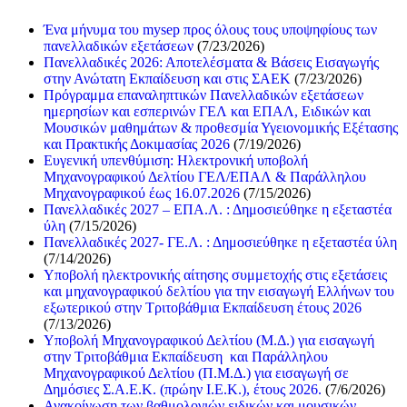
Ένα μήνυμα του mysep προς όλους τους υποψηφίους των
πανελλαδικών εξετάσεων
(7/23/2026)
Πανελλαδικές 2026: Αποτελέσματα & Βάσεις Εισαγωγής
στην Ανώτατη Εκπαίδευση και στις ΣΑΕΚ
(7/23/2026)
Πρόγραμμα επαναληπτικών Πανελλαδικών εξετάσεων
ημερησίων και εσπερινών ΓΕΛ και ΕΠΑΛ, Ειδικών και
Μουσικών μαθημάτων & προθεσμία Υγειονομικής Εξέτασης
και Πρακτικής Δοκιμασίας 2026
(7/19/2026)
Ευγενική υπενθύμιση: Ηλεκτρονική υποβολή
Μηχανογραφικού Δελτίου ΓΕΛ/ΕΠΑΛ & Παράλληλου
Μηχανογραφικού έως 16.07.2026
(7/15/2026)
Πανελλαδικές 2027 – ΕΠΑ.Λ. : Δημοσιεύθηκε η εξεταστέα
ύλη
(7/15/2026)
Πανελλαδικές 2027- ΓΕ.Λ. : Δημοσιεύθηκε η εξεταστέα ύλη
(7/14/2026)
Υποβολή ηλεκτρονικής αίτησης συμμετοχής στις εξετάσεις
και μηχανογραφικού δελτίου για την εισαγωγή Ελλήνων του
εξωτερικού στην Τριτοβάθμια Εκπαίδευση έτους 2026
(7/13/2026)
Υποβολή Μηχανογραφικού Δελτίου (Μ.Δ.) για εισαγωγή
στην Τριτοβάθμια Εκπαίδευση και Παράλληλου
Μηχανογραφικού Δελτίου (Π.Μ.Δ.) για εισαγωγή σε
Δημόσιες Σ.Α.Ε.Κ. (πρώην Ι.Ε.Κ.), έτους 2026.
(7/6/2026)
Ανακοίνωση των βαθμολογιών ειδικών και μουσικών