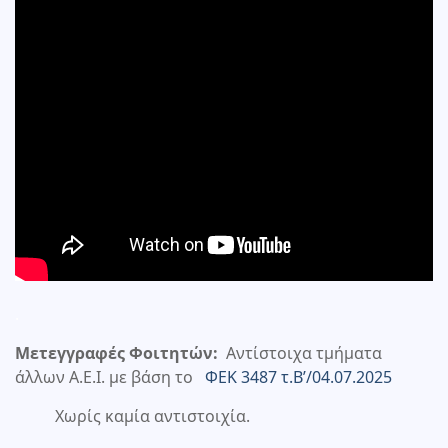
.
Μετεγγραφές Φοιτητών:
Αντίστοιχα τμήματα
άλλων Α.Ε.Ι. με βάση το
ΦΕΚ 3487 τ.Β’/04.07.2025
Χωρίς καμία αντιστοιχία.