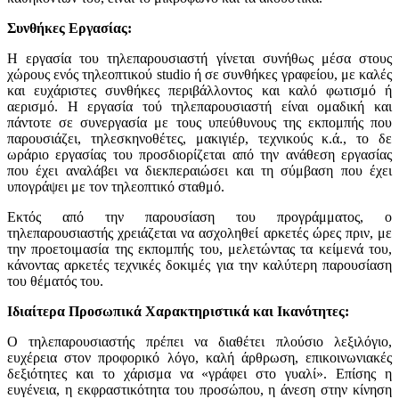
Συνθήκες Εργασίας:
Η εργασία του τηλεπαρουσιαστή γίνεται συνήθως μέσα στους
χώρους ενός τηλεοπτικού studio ή σε συνθήκες γραφείου, με καλές
και ευχάριστες συνθήκες περιβάλλοντος και καλό φωτισμό ή
αερισμό. Η εργασία τού τηλεπαρουσιαστή είναι ομαδική και
πάντοτε σε συνεργασία με τους υπεύθυνους της εκπομπής που
παρουσιάζει, τηλεσκηνοθέτες, μακιγιέρ, τεχνικούς κ.ά., το δε
ωράριο εργασίας του προσδιορίζεται από την ανάθεση εργασίας
που έχει αναλάβει να διεκπεραιώσει και τη σύμβαση που έχει
υπογράψει με τον τηλεοπτικό σταθμό.
Εκτός από την παρουσίαση του προγράμματος, ο
τηλεπαρουσιαστής χρειάζεται να ασχοληθεί αρκετές ώρες πριν, με
την προετοιμασία της εκπομπής του, μελετώντας τα κείμενά του,
κάνοντας αρκετές τεχνικές δοκιμές για την καλύτερη παρουσίαση
του θέματός του.
Ιδιαίτερα Προσωπικά Χαρακτηριστικά και Ικανότητες:
Ο τηλεπαρουσιαστής πρέπει να διαθέτει πλούσιο λεξιλόγιο,
ευχέρεια στον προφορικό λόγο, καλή άρθρωση, επικοινωνιακές
δεξιότητες και το χάρισμα να «γράφει στο γυαλί». Επίσης η
ευγένεια, η εκφραστικότητα του προσώπου, η άνεση στην κίνηση