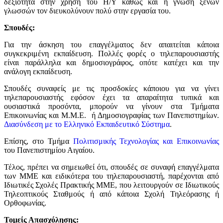
δεξιότητα στην χρήση του Η/Υ καθώς και η γνώση ξένων
γλωσσών τον διευκολύνουν πολύ στην εργασία του.
Σπουδές:
Για την άσκηση του επαγγέλματος δεν απαιτείται κάποια
συγκεκριμένη εκπαίδευση. Πολλές φορές ο τηλεπαρουσιαστής
είναι παράλληλα και δημοσιογράφος, οπότε κατέχει και την
ανάλογη εκπαίδευση.
Σπουδές συναφείς με τις προσδοκίες κάποιου για να γίνει
τηλεπαρουσιαστής εφόσον έχει τα απαραίτητα τυπικά και
ουσιαστικά προσόντα, μπορούν να γίνουν στα Τμήματα
Επικοινωνίας και Μ.Μ.Ε. ή Δημοσιογραφίας των Πανεπιστημίων.
Διασύνδεση με το Ελληνικό Εκπαιδευτικό Σύστημα
.
Επίσης, στο Τμήμα
Πολιτισμικής Τεχνολογίας και Επικοινωνίας
του Πανεπιστημίου Αιγαίου.
Τέλος, πρέπει να σημειωθεί ότι, σπουδές σε συναφή επαγγέλματα
των ΜΜΕ και ειδικότερα του τηλεπαρουσιαστή, παρέχονται από
Ιδιωτικές Σχολές Πρακτικής ΜΜΕ, που λειτουργούν σε Ιδιωτικούς
Τηλεοπτικούς Σταθμούς ή από κάποια Σχολή Τηλεόρασης ή
Ορθοφωνίας.
Τομείς Απασχόλησης: