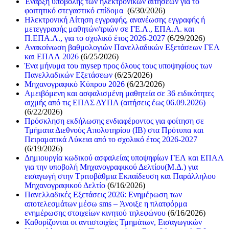
Έναρξη υποβολής των ηλεκτρονικών αιτήσεων για το
φοιτητικό στεγαστικό επίδομα
(6/30/2026)
Ηλεκτρονική Αίτηση εγγραφής, ανανέωσης εγγραφής ή
μετεγγραφής μαθητών/τριών σε ΓΕ.Λ., ΕΠΑ.Λ. και
Π.ΕΠΑ.Λ., για το σχολικό έτος 2026-2027
(6/29/2026)
Ανακοίνωση βαθμολογιών Πανελλαδικών Εξετάσεων ΓΕΛ
και ΕΠΑΛ 2026
(6/25/2026)
Ένα μήνυμα του mysep προς όλους τους υποψηφίους των
Πανελλαδικών Εξετάσεων
(6/25/2026)
Μηχανογραφικό Κύπρου 2026
(6/23/2026)
Αμειβόμενη και ασφαλισμένη μαθητεία σε 36 ειδικότητες
αιχμής από τις ΕΠΑΣ ΔΥΠΑ (αιτήσεις έως 06.09.2026)
(6/22/2026)
Πρόσκληση εκδήλωσης ενδιαφέροντος για φοίτηση σε
Τμήματα Διεθνούς Απολυτηρίου (IB) στα Πρότυπα και
Πειραματικά Λύκεια από το σχολικό έτος 2026-2027
(6/19/2026)
Δημιουργία κωδικού ασφαλείας υποψηφίων ΓΕΛ και ΕΠΑΛ
για την υποβολή Μηχανογραφικού Δελτίου(Μ.Δ.) για
εισαγωγή στην Τριτοβάθμια Εκπαίδευση και Παράλληλου
Μηχανογραφικού Δελτίο
(6/16/2026)
Πανελλαδικές Εξετάσεις 2026: Ενημέρωση των
αποτελεσμάτων μέσω sms – Άνοιξε η πλατφόρμα
ενημέρωσης στοιχείων κινητού τηλεφώνου
(6/16/2026)
Καθορίζονται οι αντιστοιχίες Τμημάτων, Εισαγωγικών