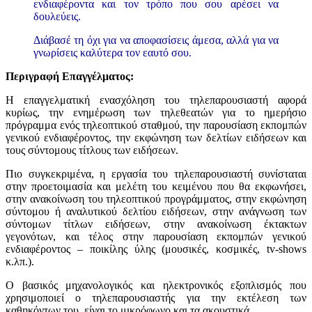
ενδιαφέροντα και τον τρόπο που σου αρέσει να
δουλεύεις.
Διάβασέ τη όχι για να αποφασίσεις άμεσα, αλλά για να
γνωρίσεις καλύτερα τον εαυτό σου.
Περιγραφή Επαγγέλματος:
Η επαγγελματική ενασχόληση του τηλεπαρουσιαστή αφορά
κυρίως, την ενημέρωση των τηλεθεατών για το ημερήσιο
πρόγραμμα ενός τηλεοπτικού σταθμού, την παρουσίαση εκπομπών
γενικού ενδιαφέροντος, την εκφώνηση των δελτίων ειδήσεων και
τους σύντομους τίτλους των ειδήσεων.
Πιο συγκεκριμένα, η εργασία του τηλεπαρουσιαστή συνίσταται
στην προετοιμασία και μελέτη του κειμένου που θα εκφωνήσει,
στην ανακοίνωση του τηλεοπτικού προγράμματος, στην εκφώνηση
σύντομου ή αναλυτικού δελτίου ειδήσεων, στην ανάγνωση των
σύντομων τίτλων ειδήσεων, στην ανακοίνωση έκτακτων
γεγονότων, και τέλος στην παρουσίαση εκπομπών γενικού
ενδιαφέροντος – ποικίλης ύλης (μουσικές, κοσμικές, tv-shows
κ.λπ.).
Ο βασικός μηχανολογικός και ηλεκτρονικός εξοπλισμός που
χρησιμοποιεί ο τηλεπαρουσιαστής για την εκτέλεση των
καθηκόντων του, είναι το μικρόφωνο και τα ακουστικά.