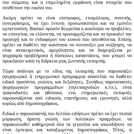
του σώματος και η επιμελημένη εμφάνιση είναι στοιχεία που
συνθέτουν την εικόνα του.
Ακόμη πρέπει να είναι εύστροφος, ετοιμόλογος, συνεπής,
συνεργάσιμος, να έχει έντονη προσωπικότητα και να εμπνέει
εμπιστοσύνη. Βασικό προσόν θεωρείται η ικανότητα να προβλέπει,
να επινοείται, να ελίσσεται, να προσαρμόζεται και να προκαλεί την
προσοχή και το ενδιαφέρον του κοινού που απευθύνεται. Επίσης
πρέπει να διαθέτει την ικανότητα να συντονίζει μια συζήτηση, να
είναι αντικειμενικός, αμερόληπτος και να διαχειρίζεται με
ψυχραιμία προβλήματα ή δύσκολες καταστάσεις, που μπορεί να
προκύψουν κατά τη διάρκεια μιας ζωντανής εκπομπής.
Tώρα ανάλογα με το είδος της εκπομπής που παρουσιάζει
(ψυχαγωγικό ή ενημερωτικό πρόγραμμα) απαιτείται να διαθέτει
ειδικά προσόντα, γνώσεις και δεξιότητες. Συνήθως παρουσιαστές
ψυχαγωγικών προγραμμάτων (τηλεπαιχνιδιών κ.λπ.), είναι
τραγουδιστές και ηθοποιοί, ενώ ενημερωτικές εκπομπές
παρουσιάζονται από ειδικούς επιστήμονες και ερευνητές αλλά
κυρίως από δημοσιογράφους.
Ειδικά ο παρουσιαστής του δελτίου ειδήσεων πρέπει να έχει πλατιά
μόρφωση, άριστη γνώση των πολιτικών πραγμάτων, να
παρακολουθεί καθημερινά όλα τα γεγονότα και οπωσδήποτε να
είναι έμπειρος και καταξιωμένος δημοσιογράφος. Τέλος, η