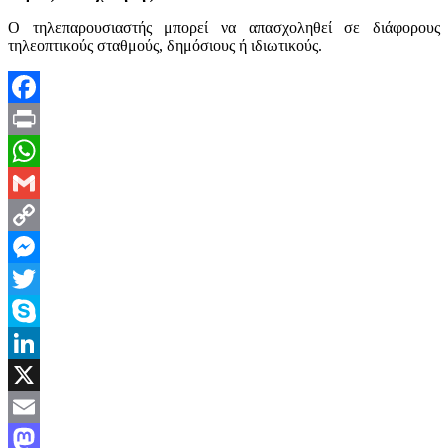
Ο τηλεπαρουσιαστής μπορεί να απασχοληθεί σε διάφορους
τηλεοπτικούς σταθμούς, δημόσιους ή ιδιωτικούς.
Facebook
Print
WhatsApp
Gmail
Copy
Link
Messenger
Twitter
Skype
LinkedIn
X
Email