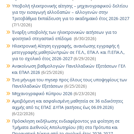
Υποβολή ηλεκτρονικής αίτησης – μηχανογραφικού δελτίου
για την εισαγωγή αλλοδαπών – αλλογενών στην
Τριτοβάθμια Εκπαίδευση για το ακαδημαϊκό έτος 2026-2027
(7/1/2026)
Έναρξη υποβολής των ηλεκτρονικών αιτήσεων για το
φοιτητικό στεγαστικό επίδομα
(6/30/2026)
Ηλεκτρονική Αίτηση εγγραφής, ανανέωσης εγγραφής ή
μετεγγραφής μαθητών/τριών σε ΓΕ.Λ., ΕΠΑ.Λ. και Π.ΕΠΑ.Λ.,
για το σχολικό έτος 2026-2027
(6/29/2026)
Ανακοίνωση βαθμολογιών Πανελλαδικών Εξετάσεων ΓΕΛ
και ΕΠΑΛ 2026
(6/25/2026)
Ένα μήνυμα του mysep προς όλους τους υποψηφίους των
Πανελλαδικών Εξετάσεων
(6/25/2026)
Μηχανογραφικό Κύπρου 2026
(6/23/2026)
Αμειβόμενη και ασφαλισμένη μαθητεία σε 36 ειδικότητες
αιχμής από τις ΕΠΑΣ ΔΥΠΑ (αιτήσεις έως 06.09.2026)
(6/22/2026)
Πρόσκληση εκδήλωσης ενδιαφέροντος για φοίτηση σε
Τμήματα Διεθνούς Απολυτηρίου (IB) στα Πρότυπα και
Πειραματικά Λύκεια από το σχολικό έτος 2026-2027