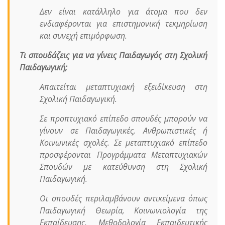
Δεν είναι κατάλληλο για άτομα που δεν
ενδιαφέρονται για επιστημονική τεκμηρίωση
και συνεχή επιμόρφωση.
Τι σπουδάζεις για να γίνεις Παιδαγωγός στη Σχολική
Παιδαγωγική;
Απαιτείται μεταπτυχιακή εξειδίκευση στη
Σχολική Παιδαγωγική.
Σε προπτυχιακό επίπεδο σπουδές μπορούν να
γίνουν σε Παιδαγωγικές, Ανθρωπιστικές ή
Κοινωνικές σχολές. Σε μεταπτυχιακό επίπεδο
προσφέρονται Προγράμματα Μεταπτυχιακών
Σπουδών με κατεύθυνση στη Σχολική
Παιδαγωγική.
Οι σπουδές περιλαμβάνουν αντικείμενα όπως
Παιδαγωγική Θεωρία, Κοινωνιολογία της
Εκπαίδευσης, Μεθοδολογία Εκπαιδευτικής