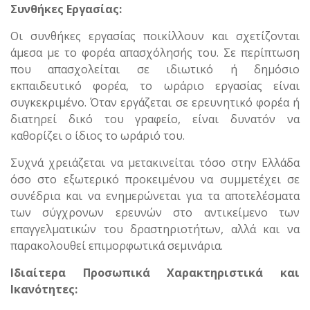
Συνθήκες Εργασίας:
Οι συνθήκες εργασίας ποικίλλουν και σχετίζονται
άμεσα με το φορέα απασχόλησής του. Σε περίπτωση
που απασχολείται σε ιδιωτικό ή δημόσιο
εκπαιδευτικό φορέα, το ωράριο εργασίας είναι
συγκεκριμένο. Όταν εργάζεται σε ερευνητικό φορέα ή
διατηρεί δικό του γραφείο, είναι δυνατόν να
καθορίζει ο ίδιος το ωράριό του.
Συχνά χρειάζεται να μετακινείται τόσο στην Ελλάδα
όσο στο εξωτερικό προκειμένου να συμμετέχει σε
συνέδρια και να ενημερώνεται για τα αποτελέσματα
των σύγχρονων ερευνών στο αντικείμενο των
επαγγελματικών του δραστηριοτήτων, αλλά και να
παρακολουθεί επιμορφωτικά σεμινάρια.
Ιδιαίτερα Προσωπικά Χαρακτηριστικά και
Ικανότητες: