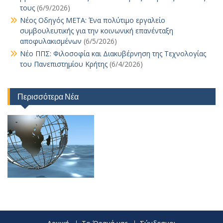
τους
(6/9/2026)
Νέος Οδηγός ΜΕΤΑ: Ένα πολύτιμο εργαλείο
συμβουλευτικής για την κοινωνική επανένταξη
αποφυλακισμένων
(6/5/2026)
Νέο ΠΠΣ: Φιλοσοφία και Διακυβέρνηση της Τεχνολογίας
του Πανεπιστημίου Κρήτης
(6/4/2026)
Περισσότερα Νέα