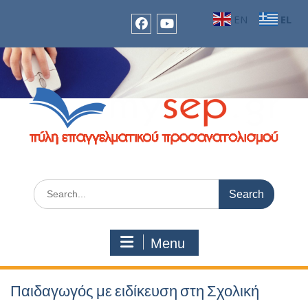
Skip
EN
EL
to
content
facebook
Youtube
Search
for:
Menu
Παιδαγωγός με ειδίκευση στη Σχολική