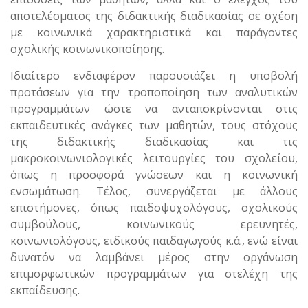
αποτελέσματος της διδακτικής διαδικασίας σε σχέση
με κοινωνικά χαρακτηριστικά και παράγοντες
σχολικής κοινωνικοποίησης.
Ιδιαίτερο ενδιαφέρον παρουσιάζει η υποβολή
προτάσεων για την τροποποίηση των αναλυτικών
προγραμμάτων ώστε να ανταποκρίνονται στις
εκπαιδευτικές ανάγκες των μαθητών, τους στόχους
της διδακτικής διαδικασίας και τις
μακροκοινωνιολογικές λειτουργίες του σχολείου,
όπως η προσφορά γνώσεων και η κοινωνική
ενσωμάτωση. Τέλος, συνεργάζεται με άλλους
επιστήμονες, όπως παιδοψυχολόγους, σχολικούς
συμβούλους, κοινωνικούς ερευνητές,
κοινωνιολόγους, ειδικούς παιδαγωγούς κ.ά., ενώ είναι
δυνατόν να λαμβάνει μέρος στην οργάνωση
επιμορφωτικών προγραμμάτων για στελέχη της
εκπαίδευσης.