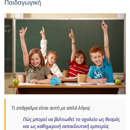
Παιδαγωγική
Τι επάγγελμα είναι αυτό με απλά λόγια;
Πώς μπορεί να βελτιωθεί το σχολείο ως θεσμός
και ως καθημερινή εκπαιδευτική εμπειρία;