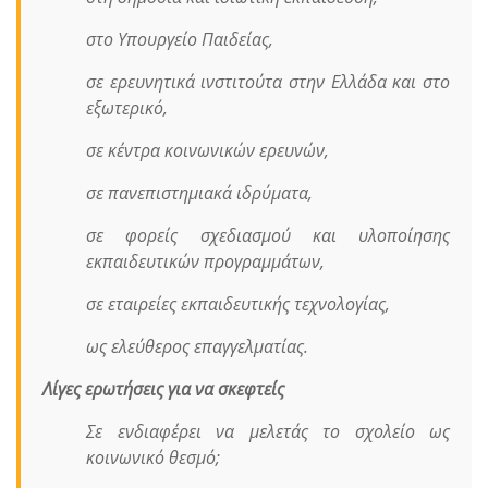
στο Υπουργείο Παιδείας,
σε ερευνητικά ινστιτούτα στην Ελλάδα και στο
εξωτερικό,
σε κέντρα κοινωνικών ερευνών,
σε πανεπιστημιακά ιδρύματα,
σε φορείς σχεδιασμού και υλοποίησης
εκπαιδευτικών προγραμμάτων,
σε εταιρείες εκπαιδευτικής τεχνολογίας,
ως ελεύθερος επαγγελματίας.
Λίγες ερωτήσεις για να σκεφτείς
Σε ενδιαφέρει να μελετάς το σχολείο ως
κοινωνικό θεσμό;