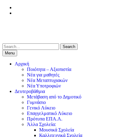
Skip
facebook
to
Youtube
content
Search
for:
Menu
Αρχική
Ποιότητα – Αξιοπιστία
Νέα για μαθητές
Νέα Μεταπτυχιακών
Νέα Υποτροφιών
Δευτεροβάθμια
Μετάβαση από το Δημοτικό
Γυμνάσιο
Γενικό Λύκειο
Επαγγελματικό Λύκειο
Πρότυπα ΕΠΑ.Λ.
Άλλα Σχολεία:
Μουσικά Σχολεία
Καλλιτεχνικά Σχολεία