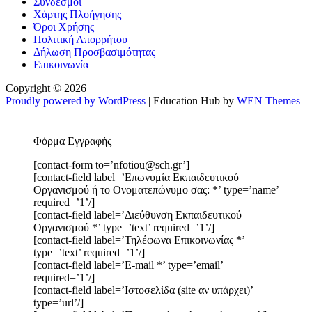
Σύνδεσμοι
Χάρτης Πλοήγησης
Όροι Χρήσης
Πολιτική Απορρήτου
Δήλωση Προσβασιμότητας
Επικοινωνία
Copyright © 2026
Proudly powered by WordPress
|
Education Hub by
WEN Themes
Φόρμα Εγγραφής
[contact-form to=’nfotiou@sch.gr’]
[contact-field label=’Επωνυμία Εκπαιδευτικού
Οργανισμού ή το Ονοματεπώνυμο σας: *’ type=’name’
required=’1’/]
[contact-field label=’Διεύθυνση Εκπαιδευτικού
Οργανισμού *’ type=’text’ required=’1’/]
[contact-field label=’Τηλέφωνα Επικοινωνίας *’
type=’text’ required=’1’/]
[contact-field label=’E-mail *’ type=’email’
required=’1’/]
[contact-field label=’Ιστοσελίδα (site αν υπάρχει)’
type=’url’/]