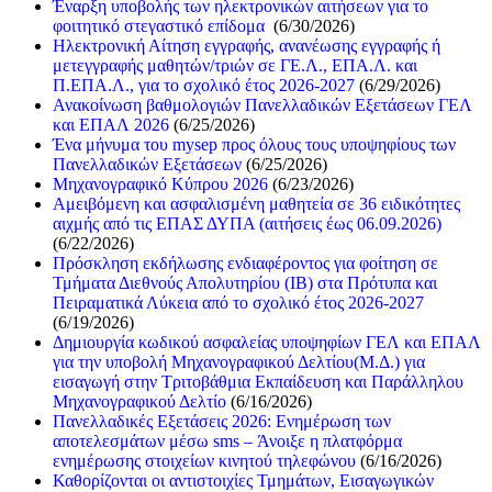
Έναρξη υποβολής των ηλεκτρονικών αιτήσεων για το
φοιτητικό στεγαστικό επίδομα
(6/30/2026)
Ηλεκτρονική Αίτηση εγγραφής, ανανέωσης εγγραφής ή
μετεγγραφής μαθητών/τριών σε ΓΕ.Λ., ΕΠΑ.Λ. και
Π.ΕΠΑ.Λ., για το σχολικό έτος 2026-2027
(6/29/2026)
Ανακοίνωση βαθμολογιών Πανελλαδικών Εξετάσεων ΓΕΛ
και ΕΠΑΛ 2026
(6/25/2026)
Ένα μήνυμα του mysep προς όλους τους υποψηφίους των
Πανελλαδικών Εξετάσεων
(6/25/2026)
Μηχανογραφικό Κύπρου 2026
(6/23/2026)
Αμειβόμενη και ασφαλισμένη μαθητεία σε 36 ειδικότητες
αιχμής από τις ΕΠΑΣ ΔΥΠΑ (αιτήσεις έως 06.09.2026)
(6/22/2026)
Πρόσκληση εκδήλωσης ενδιαφέροντος για φοίτηση σε
Τμήματα Διεθνούς Απολυτηρίου (IB) στα Πρότυπα και
Πειραματικά Λύκεια από το σχολικό έτος 2026-2027
(6/19/2026)
Δημιουργία κωδικού ασφαλείας υποψηφίων ΓΕΛ και ΕΠΑΛ
για την υποβολή Μηχανογραφικού Δελτίου(Μ.Δ.) για
εισαγωγή στην Τριτοβάθμια Εκπαίδευση και Παράλληλου
Μηχανογραφικού Δελτίο
(6/16/2026)
Πανελλαδικές Εξετάσεις 2026: Ενημέρωση των
αποτελεσμάτων μέσω sms – Άνοιξε η πλατφόρμα
ενημέρωσης στοιχείων κινητού τηλεφώνου
(6/16/2026)
Καθορίζονται οι αντιστοιχίες Τμημάτων, Εισαγωγικών