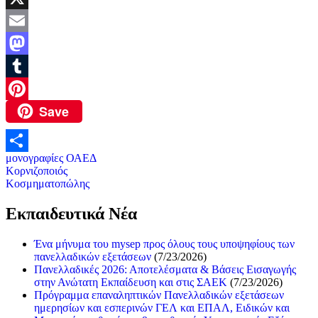
X
Email
Mastodon
Tumblr
Save
Pinterest
μονογραφίες ΟΑΕΔ
Μοιραστείτε
Πλοήγηση
Κορνιζοποιός
Κοσμηματοπώλης
άρθρων
Εκπαιδευτικά Νέα
Ένα μήνυμα του mysep προς όλους τους υποψηφίους των
πανελλαδικών εξετάσεων
(7/23/2026)
Πανελλαδικές 2026: Αποτελέσματα & Βάσεις Εισαγωγής
στην Ανώτατη Εκπαίδευση και στις ΣΑΕΚ
(7/23/2026)
Πρόγραμμα επαναληπτικών Πανελλαδικών εξετάσεων
ημερησίων και εσπερινών ΓΕΛ και ΕΠΑΛ, Ειδικών και