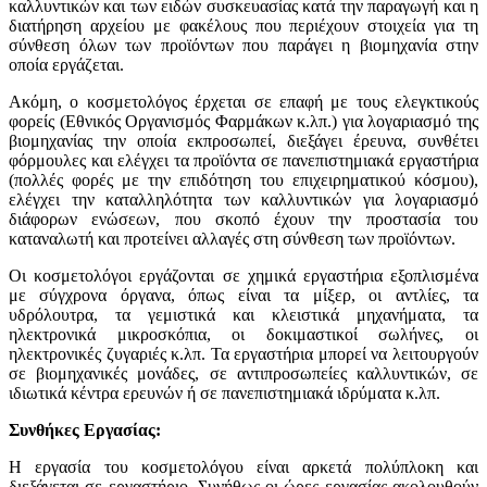
καλλυντικών και των ειδών συσκευασίας κατά την παραγωγή και η
διατήρηση αρχείου με φακέλους που περιέχουν στοιχεία για τη
σύνθεση όλων των προϊόντων που παράγει η βιομηχανία στην
οποία εργάζεται.
Ακόμη, ο κοσμετολόγος έρχεται σε επαφή με τους ελεγκτικούς
φορείς (Εθνικός Οργανισμός Φαρμάκων κ.λπ.) για λογαριασμό της
βιομηχανίας την οποία εκπροσωπεί, διεξάγει έρευνα, συνθέτει
φόρμουλες και ελέγχει τα προϊόντα σε πανεπιστημιακά εργαστήρια
(πολλές φορές με την επιδότηση του επιχειρηματικού κόσμου),
ελέγχει την καταλληλότητα των καλλυντικών για λογαριασμό
διάφορων ενώσεων, που σκοπό έχουν την προστασία του
καταναλωτή και προτείνει αλλαγές στη σύνθεση των προϊόντων.
Οι κοσμετολόγοι εργάζονται σε χημικά εργαστήρια εξοπλισμένα
με σύγχρονα όργανα, όπως είναι τα μίξερ, οι αντλίες, τα
υδρόλουτρα, τα γεμιστικά και κλειστικά μηχανήματα, τα
ηλεκτρονικά μικροσκόπια, οι δοκιμαστικοί σωλήνες, οι
ηλεκτρονικές ζυγαριές κ.λπ. Τα εργαστήρια μπορεί να λειτουργούν
σε βιομηχανικές μονάδες, σε αντιπροσωπείες καλλυντικών, σε
ιδιωτικά κέντρα ερευνών ή σε πανεπιστημιακά ιδρύματα κ.λπ.
Συνθήκες Εργασίας:
Η εργασία του κοσμετολόγου είναι αρκετά πολύπλοκη και
διεξάγεται σε εργαστήριο. Συνήθως οι ώρες εργασίας ακολουθούν