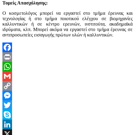
Τομείς Απασχόλησης:
Ο κοσμετολόγος μπορεί να εργαστεί στο τμήμα έρευνας και
τεχνολογίας ή στο τμήμα ποιοτικού ελέγχου σε βιομηχανίες
καλλυντικών ή σε κέντρο ερευνών, ινστιτούτα, ακαδημαϊκά
ιδρύματα, κλπ. Μπορεί ακόμα να εργαστεί στο τμήμα έρευνας σε
αντιπροσωπείες εισαγωγής πρώτων υλών ή καλλυντικών.
Facebook
Print
WhatsApp
Gmail
Copy
Link
Messenger
Twitter
Skype
LinkedIn