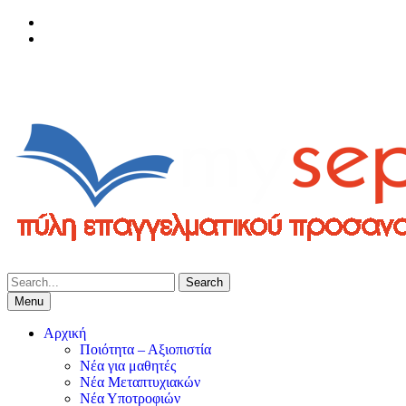
Skip
facebook
to
Youtube
content
Search
for:
Menu
Αρχική
Ποιότητα – Αξιοπιστία
Νέα για μαθητές
Νέα Μεταπτυχιακών
Νέα Υποτροφιών