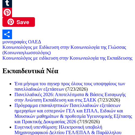
Mastodon
Tumblr
Save
Pinterest
μονογραφίες ΟΑΕΔ
Μοιραστείτε
Πλοήγηση
Κοινωνιολόγος με Ειδίκευση στην Κοινωνιολογία της Γλώσσας
(Κοινωνιογλωσσολόγος)
άρθρων
Κοινωνιολόγος με ειδίκευση στην Κοινωνιολογία της Εκπαίδευσης
Εκπαιδευτικά Νέα
Ένα μήνυμα του mysep προς όλους τους υποψηφίους των
πανελλαδικών εξετάσεων
(7/23/2026)
Πανελλαδικές 2026: Αποτελέσματα & Βάσεις Εισαγωγής
στην Ανώτατη Εκπαίδευση και στις ΣΑΕΚ
(7/23/2026)
Πρόγραμμα επαναληπτικών Πανελλαδικών εξετάσεων
ημερησίων και εσπερινών ΓΕΛ και ΕΠΑΛ, Ειδικών και
Μουσικών μαθημάτων & προθεσμία Υγειονομικής Εξέτασης
και Πρακτικής Δοκιμασίας 2026
(7/19/2026)
Ευγενική υπενθύμιση: Ηλεκτρονική υποβολή
Μηχανογραφικού Δελτίου ΓΕΛ/ΕΠΑΛ & Παράλληλου