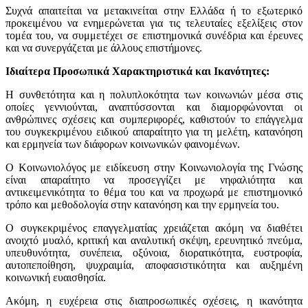
Συχνά απαιτείται να μετακινείται στην Ελλάδα ή το εξωτερικό
προκειμένου να ενημερώνεται για τις τελευταίες εξελίξεις στον
τομέα του, να συμμετέχει σε επιστημονικά συνέδρια και έρευνες
και να συνεργάζεται με άλλους επιστήμονες.
Ιδιαίτερα Προσωπικά Χαρακτηριστικά και Ικανότητες:
Η συνθετότητα και η πολυπλοκότητα των κοινωνιών μέσα στις
οποίες γεννιούνται, αναπτύσσονται και διαμορφώνονται οι
ανθρώπινες σχέσεις και συμπεριφορές, καθιστούν το επάγγελμα
του συγκεκριμένου ειδικού απαραίτητο για τη μελέτη, κατανόηση
και ερμηνεία των διάφορων κοινωνικών φαινομένων.
Ο Κοινωνιολόγος με ειδίκευση στην Κοινωνιολογία της Γνώσης
είναι απαραίτητο να προσεγγίζει με νηφαλιότητα και
αντικειμενικότητα το θέμα του και να προχωρά με επιστημονικό
τρόπο και μεθοδολογία στην κατανόηση και την ερμηνεία του.
Ο συγκεκριμένος επαγγελματίας χρειάζεται ακόμη να διαθέτει
ανοιχτό μυαλό, κριτική και αναλυτική σκέψη, ερευνητικό πνεύμα,
υπευθυνότητα, συνέπεια, οξύνοια, διορατικότητα, ευστροφία,
αυτοπεποίθηση, ψυχραιμία, αποφασιστικότητα και αυξημένη
κοινωνική ευαισθησία.
Ακόμη, η ευχέρεια στις διαπροσωπικές σχέσεις, η ικανότητα