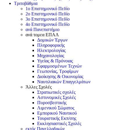
Τριτοβάθμια
1ο Επιστημονικό Πεδίο
2ο Επιστημονικό Πεδίο
3ο Επιστημονικό Πεδίο
4ο Επιστημονικό Πεδίο
ανά Πανεπιστήμιο
ανά τομεα ΕΠΑΛ
Δομικών Έργων
Πληροφορικής
Ηλεκτρολογίας
Μηχανολογίας
Υγείας & Πρόνοιας
Εφαρμοσμένων Τεχνών
Γεωπονίας, Τροφίμων
Διοίκησης & Οικονομίας
Ναυτιλιακών Επαγγελμάτων
Άλλες Σχολές
Στρατιωτικές σχολές
Αστυνομικές Σχολές
Πυροσβεστικής
Λιμενικού Σώματος
Εμπορικού Ναυτικού
Τουριστικής Εκπ/σης
Εκκλησιαστικές Σχολές
εκτός Πανελλαδικών