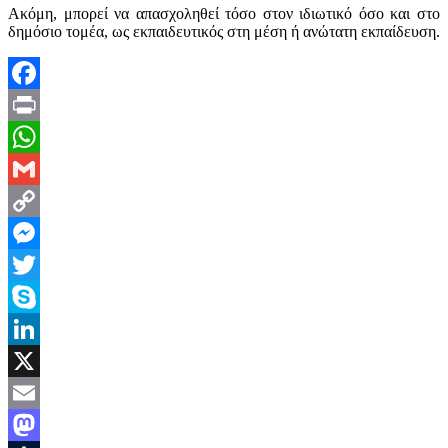
Ακόμη, μπορεί να απασχοληθεί τόσο στον ιδιωτικό όσο και στο
δημόσιο τομέα, ως εκπαιδευτικός στη μέση ή ανώτατη εκπαίδευση.
Facebook
Print
WhatsApp
Gmail
Copy
Link
Messenger
Twitter
Skype
LinkedIn
X
Email