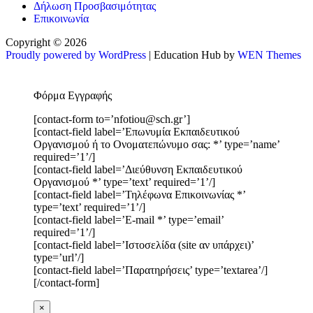
Δήλωση Προσβασιμότητας
Επικοινωνία
Copyright © 2026
Proudly powered by WordPress
|
Education Hub by
WEN Themes
Φόρμα Εγγραφής
[contact-form to=’nfotiou@sch.gr’]
[contact-field label=’Επωνυμία Εκπαιδευτικού
Οργανισμού ή το Ονοματεπώνυμο σας: *’ type=’name’
required=’1’/]
[contact-field label=’Διεύθυνση Εκπαιδευτικού
Οργανισμού *’ type=’text’ required=’1’/]
[contact-field label=’Τηλέφωνα Επικοινωνίας *’
type=’text’ required=’1’/]
[contact-field label=’E-mail *’ type=’email’
required=’1’/]
[contact-field label=’Ιστοσελίδα (site αν υπάρχει)’
type=’url’/]
[contact-field label=’Παρατηρήσεις’ type=’textarea’/]
[/contact-form]
×