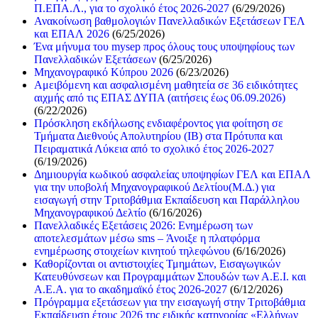
Π.ΕΠΑ.Λ., για το σχολικό έτος 2026-2027
(6/29/2026)
Ανακοίνωση βαθμολογιών Πανελλαδικών Εξετάσεων ΓΕΛ
και ΕΠΑΛ 2026
(6/25/2026)
Ένα μήνυμα του mysep προς όλους τους υποψηφίους των
Πανελλαδικών Εξετάσεων
(6/25/2026)
Μηχανογραφικό Κύπρου 2026
(6/23/2026)
Αμειβόμενη και ασφαλισμένη μαθητεία σε 36 ειδικότητες
αιχμής από τις ΕΠΑΣ ΔΥΠΑ (αιτήσεις έως 06.09.2026)
(6/22/2026)
Πρόσκληση εκδήλωσης ενδιαφέροντος για φοίτηση σε
Τμήματα Διεθνούς Απολυτηρίου (IB) στα Πρότυπα και
Πειραματικά Λύκεια από το σχολικό έτος 2026-2027
(6/19/2026)
Δημιουργία κωδικού ασφαλείας υποψηφίων ΓΕΛ και ΕΠΑΛ
για την υποβολή Μηχανογραφικού Δελτίου(Μ.Δ.) για
εισαγωγή στην Τριτοβάθμια Εκπαίδευση και Παράλληλου
Μηχανογραφικού Δελτίο
(6/16/2026)
Πανελλαδικές Εξετάσεις 2026: Ενημέρωση των
αποτελεσμάτων μέσω sms – Άνοιξε η πλατφόρμα
ενημέρωσης στοιχείων κινητού τηλεφώνου
(6/16/2026)
Καθορίζονται οι αντιστοιχίες Τμημάτων, Εισαγωγικών
Κατευθύνσεων και Προγραμμάτων Σπουδών των Α.Ε.Ι. και
Α.Ε.Α. για το ακαδημαϊκό έτος 2026-2027
(6/12/2026)
Πρόγραμμα εξετάσεων για την εισαγωγή στην Τριτοβάθμια
Εκπαίδευση έτους 2026 της ειδικής κατηγορίας «Ελλήνων