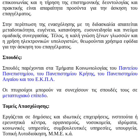
επικοινωνίας και η τήρηση της επιστημονικής δεοντολογίας και
πρακτικής είναι απαραίτητα προσόντα για την άσκηση του
επαγγέλματος.
Στην περίπτωση της ενασχόλησης με τη διδασκαλία απαιτείται
μεταδοτικότητα, ευγένεια, κατανόηση, ευσυνειδησία και πνεύμα
ομαδικής συνεργασίας. Τέλος, η καλή γνώση ξένων γλωσσών και
η χρήση ηλεκτρονικών υπολογιστών, θεωρούνται χρήσιμα εφόδια
για την άσκηση του επαγγέλματος.
Σπουδές:
Σπουδές παρέχονται στα Τμήματα Κοινωνιολογίας του
Παντείου
Πανεπιστημίου, του Πανεπιστημίου Κρήτης, του Πανεπιστημίου
Αιγαίου και του Ε.Κ.Π.Α.
Οι πτυχιούχοι μπορούν να συνεχίσουν τις σπουδές τους σε
μεταπτυχιακό επίπεδο
.
Τομείς Απασχόλησης:
Εργάζεται σε δημόσιες και ιδιωτικές επιχειρήσεις, ινστιτούτα ή
ερευνητικά κέντρα, οργανισμούς, νοσοκομεία, ιδρύματα,
κοινωνικές υπηρεσίες, συμβουλευτικές υπηρεσίες, υπουργεία,
Τοπική Αυτοδιοίκηση, Μ.Μ.Ε. κ.ά.