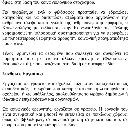
όμως, στη βάση του κοινωνιολογικού στοχασμού.
Για παράδειγμα, ενώ ο φιλόσοφος προσπαθεί να εδραιώσει
κατηγορίες και να διατυπώσει αξιώματα που οργανώνουν την
ανθρώπινη σκέψη και τη γνώση της ανθρώπινης συμπεριφοράς, ο
Κοινωνιολόγος με ειδίκευση στην Κοινωνιολογία της Γνώσης
χρησιμοποιεί τη φιλοσοφική συστηματοποίηση για να περιγράψει
με πληρέστερους θεωρητικά όρους την κοινωνική πραγματικότητα
που ερευνά.
Τέλος, ερμηνεύει τα δεδομένα που συλλέγει και συγκρίνει τα
πορίσματά του με εκείνα άλλων ερευνητών (Φιλοσόφων,
Ιστορικών κ.ά.), που εργάζονται στο ίδιο ή σε συναφή πεδία.
Συνθήκες Εργασίας:
Εργάζεται σε γραφείο και σχολική τάξη όταν απασχολείται ως
εκπαιδευτικός, με ωράριο που καθορίζεται από τη λειτουργία του
σχολείου, ή ως υπάλληλος, ακολουθώντας το ωράριο δημόσιων ή
ιδιωτικών επιχειρήσεων και οργανισμών.
Ως κοινωνικός ερευνητής, εργάζεται σε γραφείο. Η εργασία του
είναι πνευματική και μπορεί να εκτελείται σε ποικίλους χώρους,
όπως σε βιβλιοθήκες, σε πανεπιστήμια, ή στην κατοικία του, σε
ωράρια που μπορεί να καθορίζει ο ίδιος.